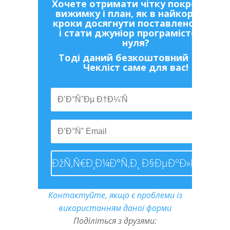
Хочете отримати чітку покрокову
вижимку і план, як в найкоротші
кроки досягнути поставленої цілі
і стати джуніор програмістом з
нуля?
Тоді даний безкоштовний PDF-
Чекліст саме для вас!
Контактуйте, якщо є проблеми із
використанням даної форми
Поділіться з друзями: