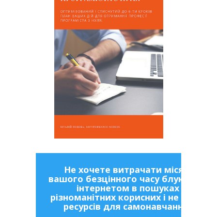
Не хочете витрачати місяці
вашого безцінного часу блукаючи
інтернетом в пошуках
різноманітних корисних і не дуже
ресурсів для самонавчання?