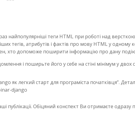
аз найпопулярніші теги HTML при роботі над версткою в
іших тегів, атрибутів і фактів про мову HTML у одному
ожен, хто допоможе поширити інформацію про дану поді
омлення і поширьте його у себе на стіні мінімум у двох
ngo як легкий старт для програміста початківця”. Детал
binar-django
аші публікації. Обіцяний конспект Ви отримаєте одразу п