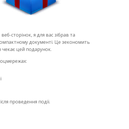
еб-сторінок, я для вас зібрав та
 компактному документі. Це зекономить
ю чекає цей подарунок.
 соцмережах:
і
ісля проведення події.