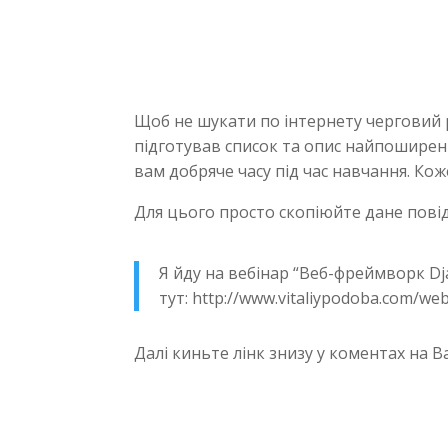
Щоб не шукати по інтернету черговий р
підготував список та опис найпоширен
вам добряче часу під час навчання. К
Для цього просто скопіюйте дане повід
Я йду на вебінар “Веб-фреймворк Dja
тут: http://www.vitaliypodoba.com/we
Далі киньте лінк знизу у коментах на В