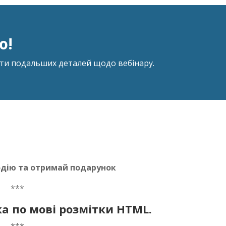
ю!
ити подальших деталей щодо вебінару.
одію та отримай подарунок
***
а по мові розмітки HTML.
***