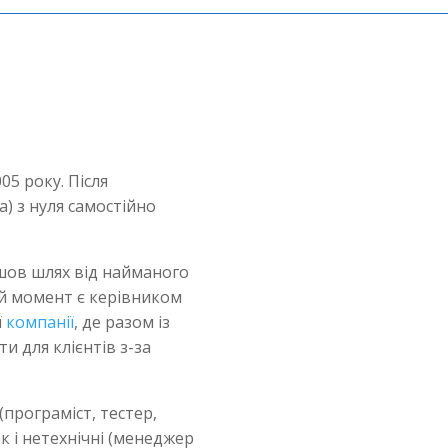
005 року. Після
) з нуля самостійно
йшов шлях від найманого
ий момент є керівником
ї
компанії
, де разом із
 для клієнтів з-за
(програміст, тестер,
ак і нетехнічні (менеджер