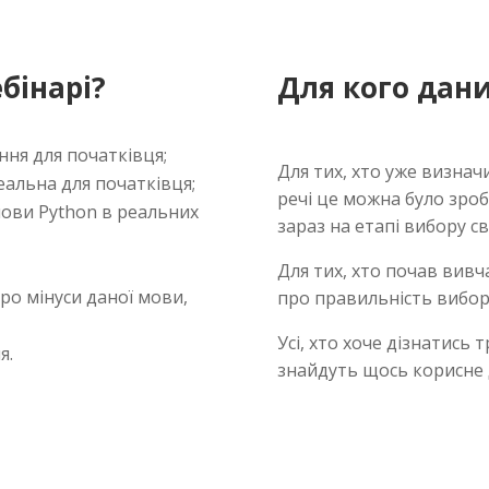
бінарі?
Для кого дани
ння для початківця;
Для тих, хто уже визнач
еальна для початківця;
речі це можна було зроб
ови Python в реальних
зараз на етапі вибору с
Для тих, хто почав вивч
ро мінуси даної мови,
про правильність вибор
Усі, хто хоче дізнатись
я.
знайдуть щось корисне д