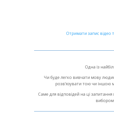
Отримати запис відео 
Одна із найбі
Чи буде легко вивчати мову людині
розв’язувати тою чи іншою м
Саме для відповідей на ці запитанн
вибором 