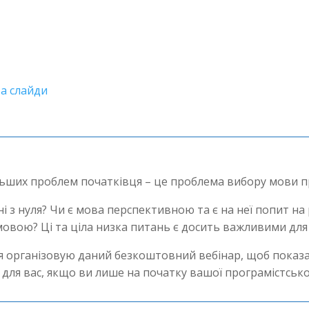
та слайди
льших проблем початківця – це проблема вибору мови 
 з нуля? Чи є мова перспективною та є на неї попит на
овою? Ці та ціла низка питань є досить важливими для
я я організовую даний безкоштовний вебінар, щоб показ
для вас, якщо ви лише на початку вашої програмістської