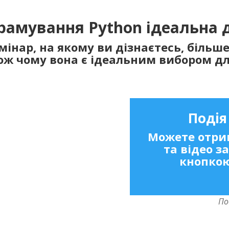
рамування Python ідеальна д
інар, на якому ви дізнаєтесь, більш
кож чому вона є ідеальним вибором дл
Подія
Можете отрим
та відео 
кнопкою
По