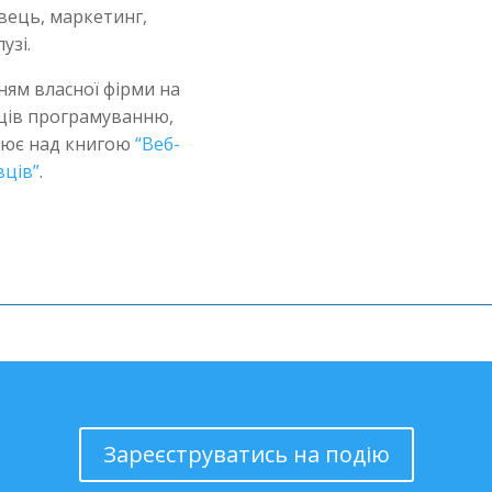
вець, маркетинг,
узі.
ям власної фірми на
вців програмуванню,
цює над книгою
“Веб-
вців”
.
Зареєструватись на подію