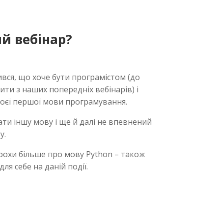
й вебінар?
ився, що хоче бути програмістом (до
ити з наших попередніх вебінарів) і
воєї першої мови програмування.
ати іншу мову і ще й далі не впевнений
у.
 трохи більше про мову Python – також
ля себе на даній події.