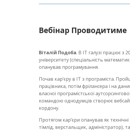
Вебінар Проводитиме
Віталій Подоба
. В IT галузі працює з 2
університету (спеціальність математика
опанував програмування.
Почав кар’єру в IT з програміста. Про
працівника, потім фрілансера і на дан
власної програмістської аутсорсингово
командою однодумців створює вебсайти
кордону.
Протягом кар’єри опанував як технічні 
тімлід, верстальщик, адміністратор), т