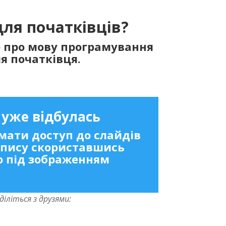
ля початківців?
е про мову програмування
я початківця.
 уже відбулась
ати доступ до слайдів
запису скориставшись
 під зображенням
діліться з друзями: