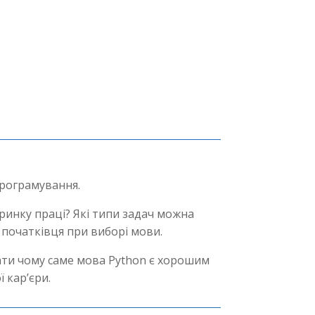
програмування.
 ринку праці? Які типи задач можна
 початківця при виборі мови.
ати чому саме мова Python є хорошим
 кар’єри.