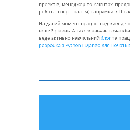
проектів, менеджер по клієнтах, прода
робота з персоналом) напрямки в IT гал
На даний момент працює над виведенн
новий рівень. А також навчає початкі
веде активно навчальний
блог
та пра
розробка з Python і Django для Початкі