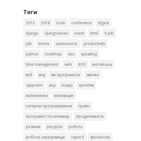
Теги
2013
2016
code
conference
digest
django
djangoseries
event
html
it job
job
meme
opensource
productivity
python
roadmap
seo
speaking
time management
web
ВУЗ
англійська
веб
вед
вік програміста
звичка
здоров'я
зед
кодер
креатив
математика
мотивація
патерни програмування
право
програміст початківець
продуктивність
резюме
ресурси
робота
робоче середовище
серія 5
фрілансер