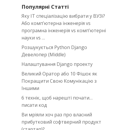
Популярні Статті
Яку IT спеціалізацію вибрати у ВУЗі?
Або комп’ютерна інженерія vs
програмна інженерія vs комп’ютерні
науки vs …
Розшукується Python Django
Девелопер (Middle)
Налаштування Django проекту
Великий Оратор або 10 Фішок як
Покращити Свою Комунікацію з
Іншими
6 технік, щоб нарешті почати…
писати код
Ви мріяли хоч раз про власний
прибутковий софтверний продукт
(стартап)?