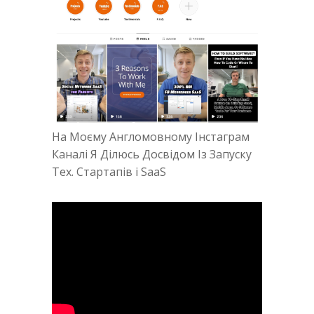
На Моєму Англомовному Інстаграм
Каналі Я Ділюсь Досвідом Із Запуску
Тех. Стартапів і SaaS