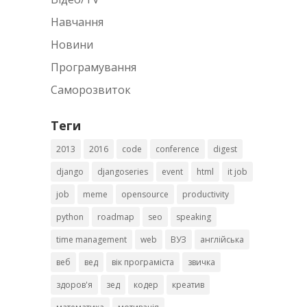
Навчання
Новини
Програмування
Саморозвиток
Теги
2013
2016
code
conference
digest
django
djangoseries
event
html
it job
job
meme
opensource
productivity
python
roadmap
seo
speaking
time management
web
ВУЗ
англійська
веб
вед
вік програміста
звичка
здоров'я
зед
кодер
креатив