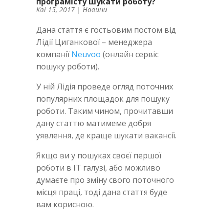
програмісту шукати роботу?
Кві 15, 2017
|
Новини
Дана стаття є гостьовим постом від
Лідії Циганкової – менеджера
компанії
Neuvoo
(онлайн сервіс
пошуку роботи).
У ній Лідія проведе огляд поточних
популярних площадок для пошуку
роботи. Таким чином, прочитавши
дану статтю матимеме добря
уявлення, де краще шукати вакансії.
Якщо ви у пошуках своєї першої
роботи в IT галузі, або можливо
думаєте про зміну свого поточного
місця праці, тоді дана стаття буде
вам корисною.