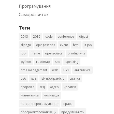
Програмування
Саморозвиток
Теги
2013
2016
code
conference
digest
django
djangoseries
event
html
it job
job
meme
opensource
productivity
python
roadmap
seo
speaking
time management
web
ВУЗ
англійська
веб
вед
вік програміста
звичка
здоров'я
зед
кодер
креатив
математика
мотивація
патерни програмування
право
програміст початківець
продуктивність