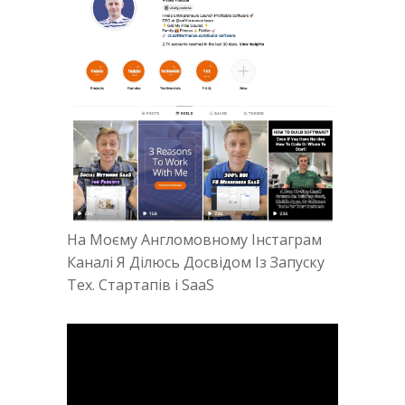
На Моєму Англомовному Інстаграм
Каналі Я Ділюсь Досвідом Із Запуску
Тех. Стартапів і SaaS