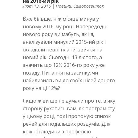
на 2016-ий рік
Лют 13, 2016
|
Новини
,
Саморозвиток
Вже більше, ніж місяць минув у
новому 2016-му році. Напередодні
нового року ви мабуть, як і я,
аналізували минулий 2015-ий рік і
складали певні плани, звички на
новий рік. Сьогодні 13 лютого, а
значить що 12% 2016-го року уже
позаду. Питання на засипку: чи
набилизилсь ви до своїх цілей даного
року на ці 12%?
Якщо ж ви ще не думали про те, в яку
сторону рухатись вам, як програмісту
у цьому році, тоді пропоную список
речей для подальших роздумів. Для
кожної людини з професією