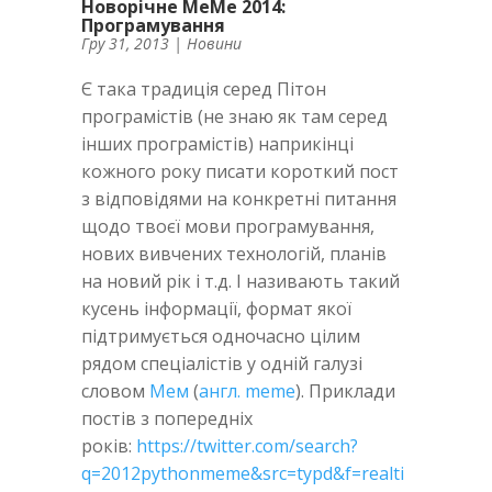
Новорічне MeMe 2014:
Програмування
Гру 31, 2013
|
Новини
Є така традиція серед Пітон
програмістів (не знаю як там серед
інших програмістів) наприкінці
кожного року писати короткий пост
з відповідями на конкретні питання
щодо твоєї мови програмування,
нових вивчених технологій, планів
на новий рік і т.д. І називають такий
кусень інформації, формат якої
підтримується одночасно цілим
рядом спеціалістів у одній галузі
словом
Мем
(
англ. meme
). Приклади
постів з попередніх
років:
https://twitter.com/search?
q=2012pythonmeme&src=typd&f=realti