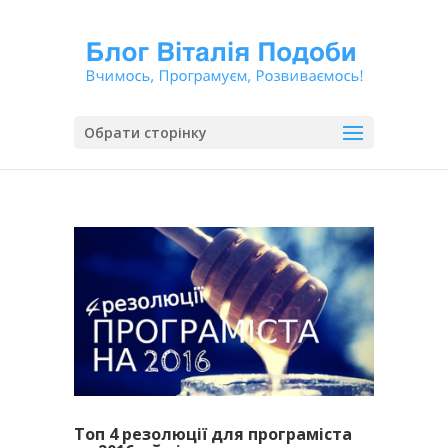
Обрати сторінку
Топ 4 резолюції для програміста