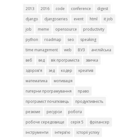
2013
2016
code
conference
digest
django
djangoseries
event
html
it job
job
meme
opensource
productivity
python
roadmap
seo
speaking
time management
web
ВУЗ
англійська
веб
вед
вік програміста
звичка
здоров'я
зед
кодер
креатив
математика
мотивація
патерни програмування
право
програміст початківець
продуктивність
резюме
ресурси
робота
робоче середовище
серія 5
фрілансер
інструменти
інтерв'ю
історії успіху