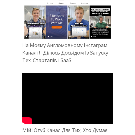
На Моєму Англомовному Інстаграм
Каналі Я Ділюсь Досвідом Із Запуску
Тех. Стартапів і SaaS
Мій Ютуб Канал Для Тих, Хто Думає