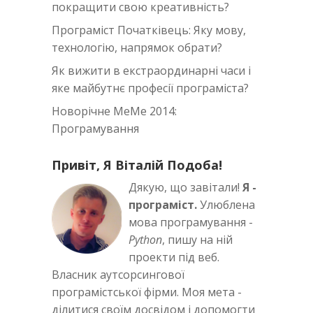
покращити свою креативність?
Програміст Початківець: Яку мову,
технологію, напрямок обрати?
Як вижити в екстраординарні часи i
яке майбутнє професії програміста?
Новорічне MeMe 2014:
Програмування
Привіт, Я Віталій Подоба!
Дякую, що завітали!
Я -
програміст.
Улюблена
мова програмування -
Python
, пишу на ній
проекти під веб.
Власник аутсорсингової
програмістської фірми. Моя мета -
ділитися своїм досвідом і допомогти