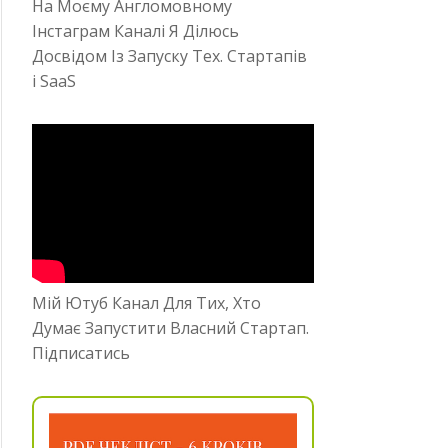
На Моєму Англомовному
Інстаграм Каналі Я Ділюсь
Досвідом Із Запуску Тех. Стартапів
і SaaS
Мій Ютуб Канал Для Тих, Хто
Думає Запустити Власний Стартап.
Підписатись