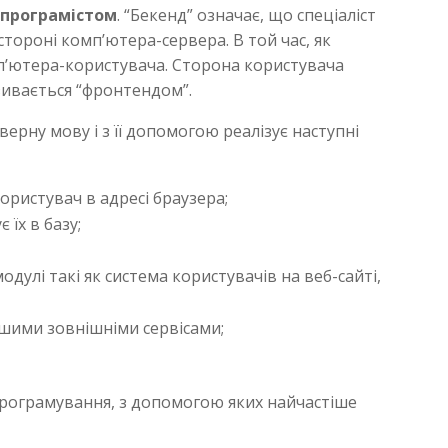
 програмістом
. “Бекенд” означає, що спеціаліст
стороні комп’ютера-сервера. В той час, як
п’ютера-користувача. Сторона користувача
зивається “фронтендом”.
верну мову і з її допомогою реалізує наступні
ористувач в адресі браузера;
 їх в базу;
дулі такі як система користувачів на веб-сайті,
іншими зовнішніми сервісами;
програмування, з допомогою яких найчастіше