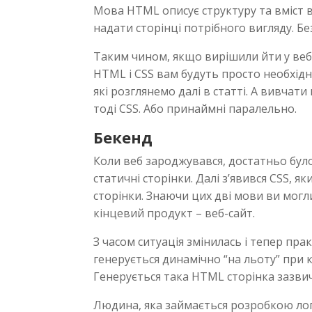
Мова HTML описує структуру та вміст 
надати сторінці потрібного вигляду. Б
Таким чином, якщо вирішили йти у веб,
HTML i CSS вам будуть просто необхідні.
які розглянемо далі в статті. А вивча
тоді CSS. Або принаймні паралельно.
Бекенд
Коли веб зароджувався, достатньо бул
статичні сторінки. Далі з’явився CSS, 
сторінки. Знаючи цих дві мови ви мо
кінцевий продукт – веб-сайт.
З часом ситуація змінилась і тепер пра
генерується динамічно “на льоту” при 
Генерується така HTML сторінка зазв
Людина, яка займається розробкою лог