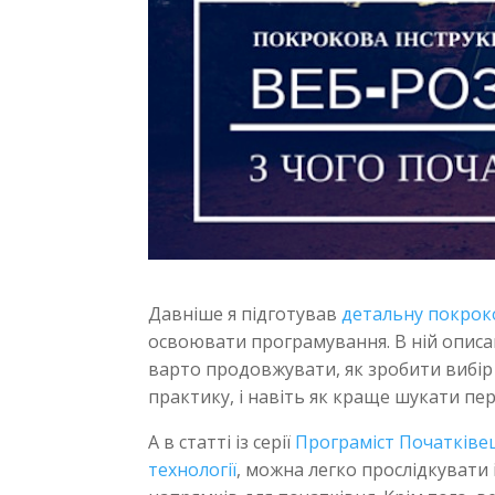
Давніше я підготував
детальну покрок
освоювати програмування. В ній описа
варто продовжувати, як зробити вибір
практику, і навіть як краще шукати пе
А в статті із серії
Програміст Початківе
технології
, можна легко прослідкувати