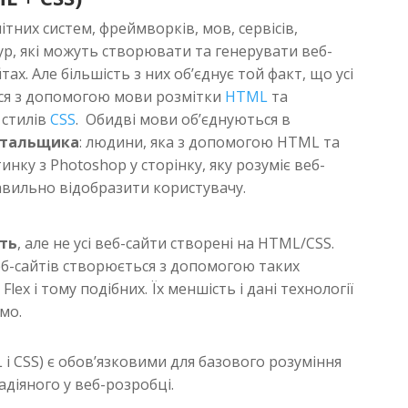
ітних систем, фреймворків, мов, сервісів,
тур, які можуть створювати та генерувати веб-
тах. Але більшість з них об’єднує той факт, що усі
ся з допомогою мови розмітки
HTML
та
 стилів
CSS
. Обидві мови об’єднуються в
стальщика
: людини, яка з допомогою HTML та
инку з Photoshop у сторінку, яку розуміє веб-
авильно відобразити користувачу.
сть
, але не усі веб-сайти створені на HTML/CSS.
еб-сайтів створюється з допомогою таких
 Flex і тому подібних. Їх меншість і дані технології
мо.
i CSS) є обов’язковими для базового розуміння
адіяного у веб-розробці.