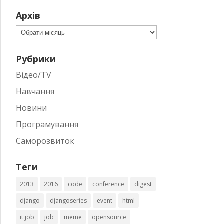
Архів
Архів
Рубрики
Відео/TV
Навчання
Новини
Програмування
Саморозвиток
Теги
2013
2016
code
conference
digest
django
djangoseries
event
html
it job
job
meme
opensource