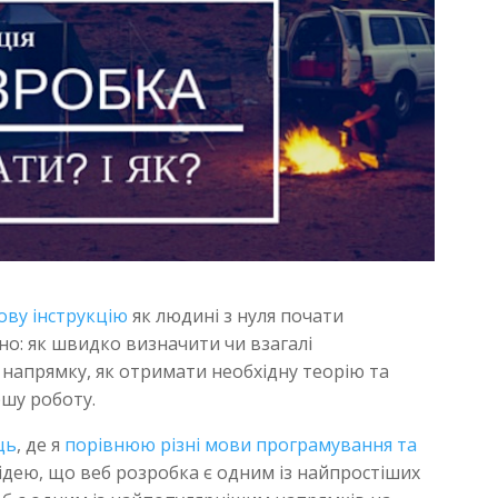
ову інструкцію
як людині з нуля почати
но: як швидко визначити чи взагалі
 напрямку, як отримати необхідну теорію та
ршу роботу.
ць
, де я
порівнюю різні мови програмування та
 ідею, що веб розробка є одним із найпростіших