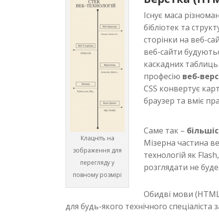
Існує маса різноман
бібліотек та струк
сторінки на веб-сай
веб-сайти будують
каскадних таблиць
професію
веб-вер
CSS конвертує карт
браузер та вміє пр
Саме так –
більші
Клацніть на
Мізерна частина в
зображення для
технологій як Flash,
перегляду у
розглядати не буде
повному розмірі
Обидві мови (HTML 
для будь-якого технічного спеціаліста з