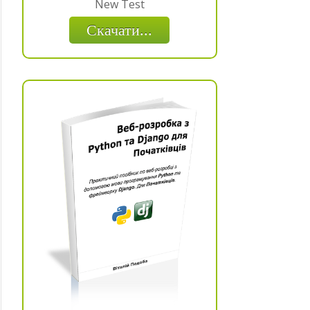
New Test
Скачати...