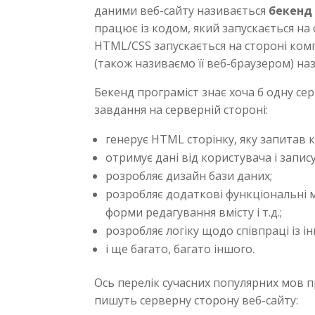
даними веб-сайту називається
бекенд
працює із кодом, який запускається на 
HTML/CSS запускається на стороні ком
(також називаємо її веб-браузером) на
Бекенд програміст знає хоча б одну сер
завдання на серверній стороні:
генерує HTML сторінку, яку запитав к
отримує дані від користувача і записує
розробляє дизайн бази даних;
розробляє додаткові функціональні мо
форми редагування вмісту і т.д.;
розробляє логіку щодо співпраці із 
і ще багато, багато іншого.
Ось перелік сучасних популярних мов 
пишуть серверну сторону веб-сайту: