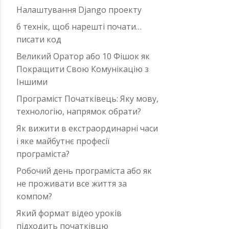
Налаштування Django проекту
6 технік, щоб нарешті почати…
писати код
Великий Оратор або 10 Фішок як
Покращити Свою Комунікацію з
Іншими
Програміст Початківець: Яку мову,
технологію, напрямок обрати?
Як вижити в екстраординарні часи
i яке майбутнє професії
програміста?
Робочий день програміста або як
не проживати все життя за
компом?
Який формат відео уроків
підходить початківцю