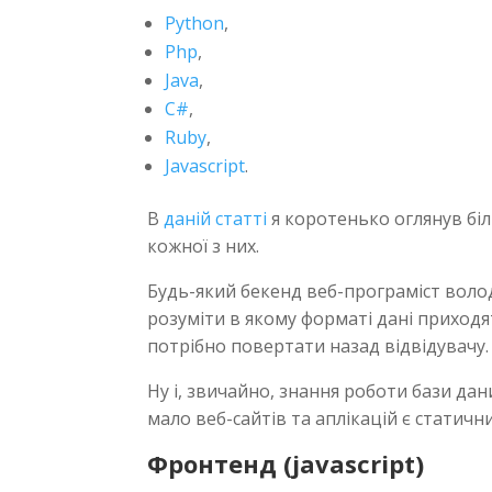
Python
,
Php
,
Java
,
C#
,
Ruby
,
Javascript
.
В
даній статті
я коротенько оглянув біл
кожної з них.
Будь-який бекенд веб-програміст вол
розуміти в якому форматі дані приходят
потрібно повертати назад відвідувачу.
Ну і, звичайно, знання роботи бази дан
мало веб-сайтів та аплікацій є статичн
Фронтенд (javascript)