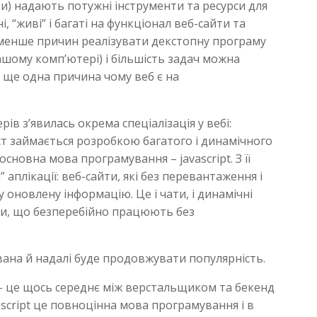
ри) надають потужні інструменти та ресурси для
, “живі” і багаті на функціонал веб-сайти та
е менше причин реалізувати декстопну програму
вашому комп’ютері) і більшість задач можна
е ще одна причина чому веб є на
в з’явилась окрема спеціалізація у вебі:
іст займається розробкою багатого і динамічного
основна мова програмування – javascript. З її
 аплікації: веб-сайти, які без перевантаження і
 оновлену інформацію. Це і чати, і динамічні
інки, що безперебійно працюють без
вана й надалі буде продовжувати популярність.
– це щось середнє між верстальщиком та бекенд
ascript це повноцінна мова програмування і в