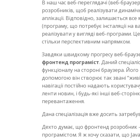
В наш час веб-переглядачі (веб-браузе
розробників, щоб реалізувати динамічні
аплікації. Відповідно, залишається вс
(програму, що потребує інсталяції на 
реалізувати у вигляді веб-програми. Ц
стільки перспективним напрямком.
Завдяки швидкому прогресу веб-браузері
фронтенд програміст
. Даний спеціал
функціоналу на стороні браузера. Його 
допомогою він створює так звані “живі”
навігації постійно надають користувачу
ленти новин, і будь-які інші веб-стор
перевантаження.
Дана спеціалізація вже досить затребу
Дехто думає, що фронтенд розробник 
програмістом. Я ж хочу сказати, що Jav