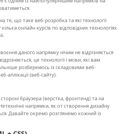
веб є одним із найпопулярнішим напрямків на
юватиметься.
на те, що таке веб-розробка та які технології
 кілька онлайн курсів по відповідних технологіях
ї.
своєння даного напрямку нічим не відрізняється
відрізняється, це технології і мови, які вам
альніше розберемось із складовими веб-
-аплікації (веб-сайту).
и
 стороні браузера (верстка, фронтенд) та на
 Нетехнічні напрямки, як от створення дизайну
ться. Давайте окремо розглянемо кожний із
L + CSS)