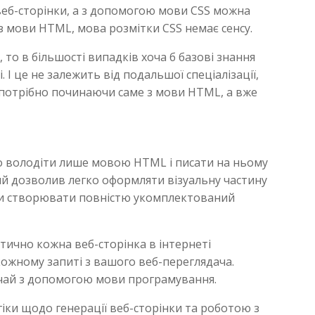
веб-сторінки, а з допомогою мови CSS можна
ез мови HTML, мова розмітки CSS немає сенсу.
 то в більшості випадків хоча б базові знання
 І це не залежить від подальшої спеціалізації,
ти потрібно починаючи саме з мови HTML, а вже
о володіти лише мовою HTML і писати на ньому
який дозволив легко оформляти візуальну частину
гли створювати повністю укомплектований
ктично кожна веб-сторінка в інтернеті
кожному запиті з вашого веб-переглядача.
ичай з допомогою мови програмування.
іки щодо генерації веб-сторінки та роботою з