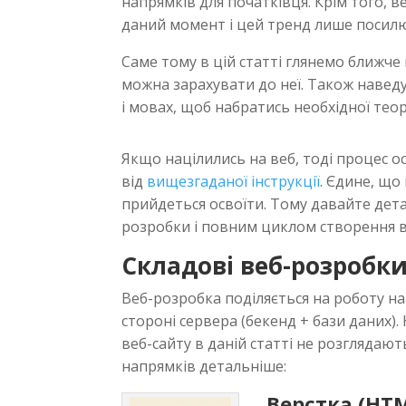
напрямків для початківця. Крім того, 
даний момент і цей тренд лише посил
Саме тому в цій статті глянемо ближче 
можна зарахувати до неї. Також наведу
і мовах, щоб набратись необхідної теорі
Якщо націлились на веб, тоді процес о
від
вищезгаданої інструкції
. Єдине, що 
прийдеться освоїти. Тому давайте дет
розробки і повним циклом створення веб
Складові веб-розробк
Веб-розробка поділяється на роботу на
стороні сервера (бекенд + бази даних).
веб-сайту в даній статті не розглядаю
напрямків детальніше:
Верстка (HTM