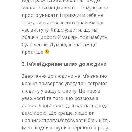
Від страху та хвилювання, і аж до
зневаги та нецікавості… Тому краще
просто уникати і привчити себе не
торкатися до власного обличчя під
час виступу. Якщо уявити, що на
обличчі дорогий макіяж, тоді мабуть
буде легше. Думаю, дівчатам це
простіше
3. Ім’я відкриває шлях до людини
Звертання до людини на ім’я значно
краще привертає увагу та настроює
людину у вашу сторону. Це прояв
уважності та того, що розмова з
даною людиною є для вас насправді
важливою. Ще краще, якщо ви
навчилися запам’ятовувати більшість
імен людей з групи з першого ж разу.