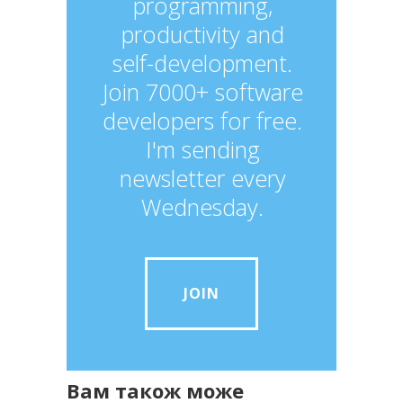
programming,
productivity and
self-development.
Join 7000+ software
developers for free.
I'm sending
newsletter every
Wednesday.
JOIN
Вам також може