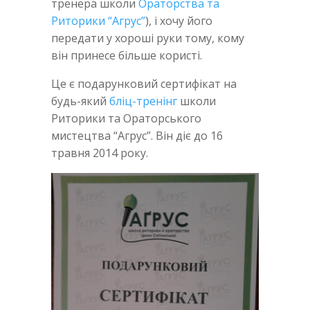
тренера школи
Ораторства та
Риторики “Агрус”
), і хочу його
передати у хороші руки тому, кому
він принесе більше користі.
Це є подарунковий сертифікат на
будь-який
бліц-тренінг
школи
Риторики та Ораторського
мистецтва “Агрус”. Він діє до 16
травня 2014 року.