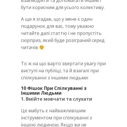
взаємодіяти та допомагати іншим і
бути корисним для усього колективу.
А ще я згадав, що у мене є один
подарунок для вас, тому уважно
читайте далі статтю і не пропустіть
сюрприз, який буде розіграний серед
читачів
То ж на що варто звертати увагу при
виступі на публіці, та й взагалі при
спілкуванні з іншими людьми:
10 Фішок При Спілкуванні з
Іншими Людьми
1. Вмійте мовчати та слухати
Це мабуть є найважливішим
інструментом при спілкуванні з
іншою людиною. Якщо ви не