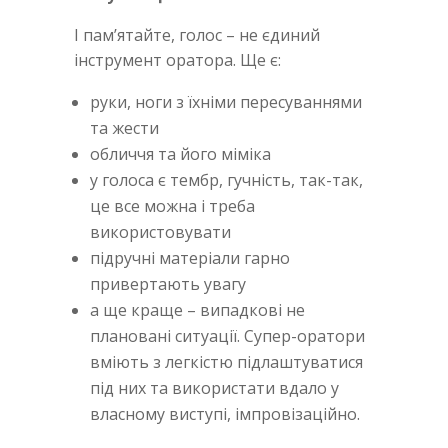
І пам’ятайте, голос – не єдиний
інструмент оратора. Ще є:
руки, ноги з їхніми пересуваннями
та жести
обличчя та його міміка
у голоса є тембр, гучність, так-так,
це все можна і треба
використовувати
підручні матеріали гарно
привертають увагу
а ще краще – випадкові не
плановані ситуації. Супер-оратори
вміють з легкістю підлаштуватися
під них та використати вдало у
власному виступі, імпровізаційно.