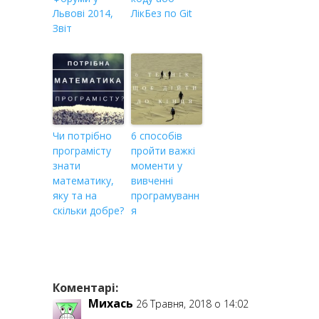
Львові 2014,
ЛікБез по Git
Звіт
Чи потрібно
6 способів
програмісту
пройти важкі
знати
моменти у
математику,
вивченні
яку та на
програмуванн
скільки добре?
я
Коментарі:
Михась
26 Травня, 2018 о 14:02