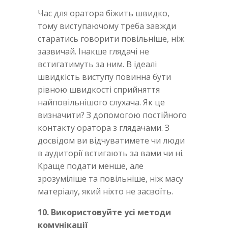
Час для оратора біжить швидко,
тому виступаючому треба завжди
старатись говорити повільніше, ніж
зазвичай. Інакше глядачі не
встигатимуть за ним. В ідеалі
швидкість виступу повинна бути
рівною швидкості сприйняття
найповільнішого слухача. Як це
визначити? З допомогою постійного
контакту оратора з глядачами. З
досвідом ви відчуватимете чи люди
в аудиторії встигають за вами чи ні.
Краще подати менше, але
зрозуміліше та повільніше, ніж масу
матеріалу, який ніхто не засвоїть.
10. Використовуйте усі методи
комунікації