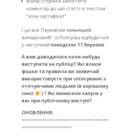
внизу сторінки запостити
коментар до цієї статті із текстом
“хочу сертифікат”
І це все. Переможе
сильніший
випадковий! :-)) Розіграш відбудеться
у наступний
понеділок 17 березня
.
А вам доводилося коли-небудь
виступати на публіці? Які власні
фішки та правила ви зазвичай
використовуєте при спілкуванні з
оточуючими людьми (в хорошому
сенсі
) ? Які виникали казуси у
вас при публічному виступі?
ОНОВЛЕННЯ:
=================================
===================