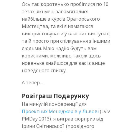
Ось так коротенько пробіглися по 10
тезах, які мені запам’яталися
найбільше з курсів Ораторського
Мистецтва, та які я намагаюся
використовувати у власних виступах,
та й просто при спілкування з іншими
людьми. Маю надію будуть вам
корисними, можливо також щось
новеньке знайшося для вас із вище
наведеного списку.
А тепер…
Розіграш Подарунку
На минулій конференції для
Проектних Менеджерів у Львові
(Lviv
PMDay 2013) я виграв сюрприз від
Ірини Снітинської (провідного