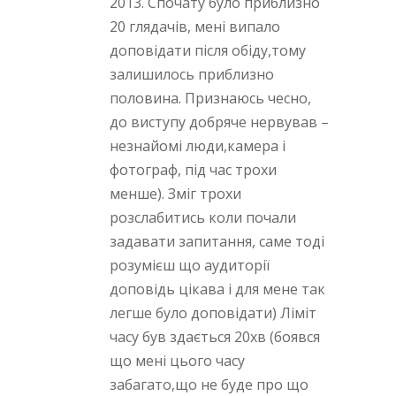
2013. Спочату було приблизно
20 глядачів, мені випало
доповідати після обіду,тому
залишилось приблизно
половина. Признаюсь чесно,
до виступу добряче нервував –
незнайомі люди,камера і
фотограф, під час трохи
менше). Зміг трохи
розслабитись коли почали
задавати запитання, саме тоді
розумієш що аудиторії
доповідь цікава і для мене так
легше було доповідати) Ліміт
часу був здається 20хв (боявся
що мені цього часу
забагато,що не буде про що