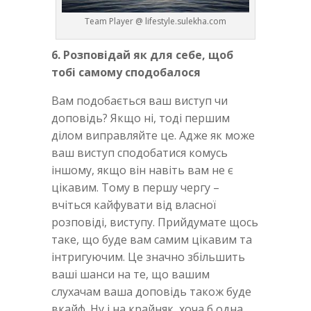
Team Player @ lifestyle.sulekha.com
6. Розповідай як для себе, щоб
тобі самому сподобалося
Вам подобається ваш виступ чи
доповідь? Якщо ні, тоді першим
ділом виправляйте це. Адже як може
ваш виступ сподобатися комусь
іншому, якщо він навіть вам не є
цікавим. Тому в першу чергу –
вчіться кайфувати від власної
розповіді, виступу. Прийдумате щось
таке, що буде вам самим цікавим та
інтригуючим. Це значно збільшить
ваші шанси на те, що вашим
слухачам ваша доповідь також буде
вкайф. Ну і на крайняк, хоча б одна