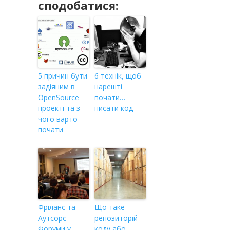
сподобатися:
5 причин бути
6 технік, щоб
задіяним в
нарешті
OpenSource
почати…
проекті та з
писати код
чого варто
почати
Фріланс та
Що таке
Аутсорс
репозиторій
Форуми у
коду або