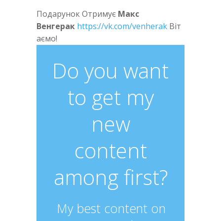
Подарунок Отримує
Макс
Венгерак
https://vk.com/venherak
Віт
аємо!
Do you want
to get my
new
content
among first?
My best content on