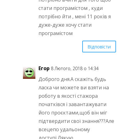
стати програмістом , куди
потрібно йти , мені 11 років я
дуже-дуже хочу стати
програмістом
Відповісти
Егор
8 Лютого, 2018 о 14:34
Доброго дня.А скажіть будь
ласка чи можете ви взяти на
роботу в якості стажора
початківся і завантажувати
його проєктами,щоб він міг
підтвердити свої знання???Але
всецепо удальоному
доступі.Дякую…