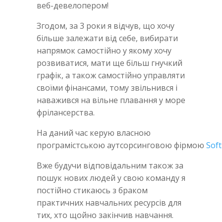
веб-девелопером!
Згодом, за 3 роки я відчув, що хочу
більше залежати від себе, вибирати
напрямок самостійно у якому хочу
розвиватися, мати ще більш гнучкий
графік, а також самостійно управляти
своїми фінансами, тому звільнився і
наважився на вільне плавання у море
фрілансерства.
На даний час керую власною
програмістською аутсорсинговою фірмою
Sof
Вже будучи відповідальним також за
пошук нових людей у свою команду я
постійно стикаюсь з браком
практичних навчальних ресурсів для
тих, хто щойно закінчив навчання.