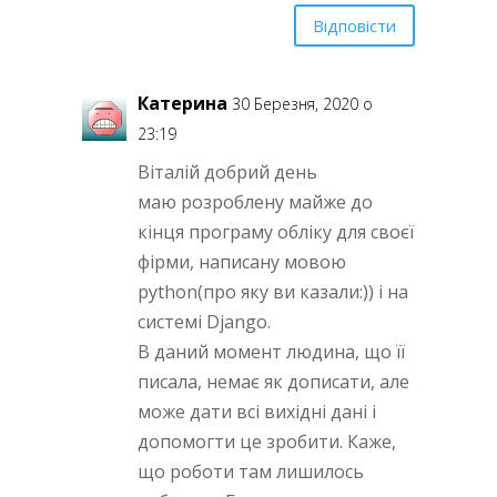
Відповісти
Катерина
30 Березня, 2020 о
23:19
Віталій добрий день
маю розроблену майже до
кінця програму обліку для своєї
фірми, написану мовою
python(про яку ви казали:)) і на
системі Django.
В даний момент людина, що її
писала, немає як дописати, але
може дати всі вихідні дані і
допомогти це зробити. Каже,
що роботи там лишилось