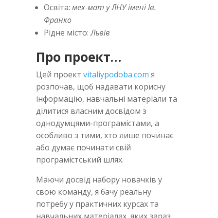
Освіта:
мех-мат у ЛНУ імені Ів.
Франко
Рідне місто:
Львів
Про проект…
Цей проект
vitaliypodoba.com
я
розпочав, щоб надавати корисну
інформацію, навчальні матеріали та
ділитися власним досвідом з
однодумцями-програмістами, а
особливо з тими, хто лише починає
або думає починати свій
програмістський шлях.
Маючи досвід набору новачків у
свою команду, я бачу реальну
потребу у практичних курсах та
навчальних матеріалах, яких зараз