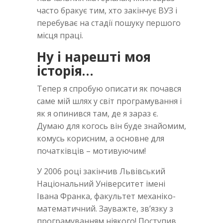
часто бракує тим, хто закінчує ВУЗ і
перебуває на стадії пошуку першого
місця праці.
Ну і нарешті моя
історія…
Тепер я спробую описати як почався
саме мій шлях у світ програмування і
як я опинився там, де я зараз є.
Думаю для когось він буде знайомим,
комусь корисним, а основне для
початківців – мотивуючим!
У 2006 році закінчив Львівський
Національний Університет імені
Івана Франка, факультет механіко-
математичний. Зауважте, зв’язку з
програмуванням ніякого! Поступив