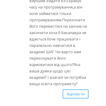
вирішив кидати ВУЗ.Бракує
часу на програмування,а він
хоче займатися тільки
програмуванням.Переконати
його перевестися на заочне,чи
закінчити хоча б бакалавра не
вдається.Хоче працювати і
паралельно навчатися в
академії ШАГ.Чи варто нам
переконувати його
відмовитися від цього?Яка
ваша думка щодо цієї
академії? І взагалі чи потрібна
вища освіта програмісту?
Відповісти