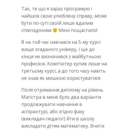
Так, те що я зараз програмую і
найшов свою улюблену справу, може
бути по-суті своїй лише вдалим
співпадінням
Мені пощастило!
Я на той час навчався на 5-му курсі
вище згаданого універу, і ще до
кінця не визначився з майбутньою
професією. Комп’ютер купив лише на
третьому курсі, а до того часу навіть
не знав як мишкою користуватися.
Після отримання диплому на рівень
Магістра в мене було два варіанти:
продовжувати навчання в
аспірантурі, або згідно фаху
(викладач-педагог) йти в школу
викладати дітям математику. Вчити