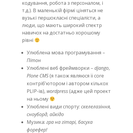
кодування, робота з персоналом, і
т.д.). В маленькій фірмі ціняться не
вузькі першокласні спеціалісти, а
люди, що мають широкий спектр
навичох на достатньо хорошому
рівні
Улюблена мова програмування –
Пітон
Улюблені веб фреймворки –
django
,
Plone CMS
(я також являюся її core
контріб’ютором і автором кількох
PLIP-ів),
wordpress
(адже цей проект
на ньому
Улюблені види спорту:
скелелазіння,
сноуборд, айкідо
Музика:
гра на гітарі, басуха
форефер!