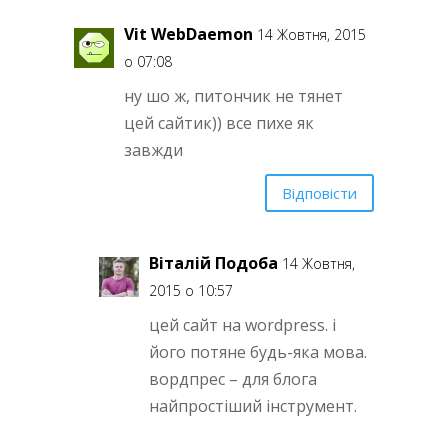
Vit WebDaemon
14 Жовтня, 2015
о 07:08
ну шо ж, питончик не тянет
цей сайтик)) все пихе як
завжди
Відповісти
Віталій Подоба
14 Жовтня,
2015 о 10:57
цей сайт на wordpress. і
його потяне будь-яка мова.
вордпрес – для блога
найпростіший інструмент.