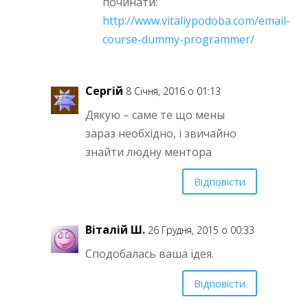
починати:
http://www.vitaliypodoba.com/email-
course-dummy-programmer/
Сергій
8 Січня, 2016 о 01:13
Дякую – саме те що мены
зараз необхідно, і звичайно
знайти людну ментора
Відповісти
Вiталiй Ш.
26 Грудня, 2015 о 00:33
Сподобалась ваша iдея.
Відповісти