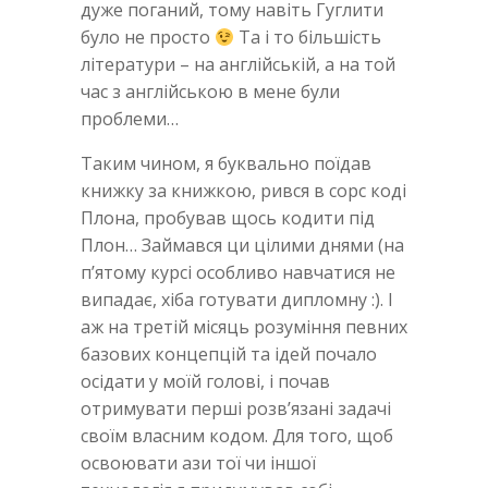
дуже поганий, тому навіть Гуглити
було не просто
Та і то більшість
літератури – на англійській, а на той
час з англійською в мене були
проблеми…
Таким чином, я буквально поїдав
книжку за книжкою, рився в сорс коді
Плона, пробував щось кодити під
Плон… Займався ци цілими днями (на
п’ятому курсі особливо навчатися не
випадає, хіба готувати дипломну :). І
аж на третій місяць розуміння певних
базових концепцій та ідей почало
осідати у моїй голові, і почав
отримувати перші розв’язані задачі
своїм власним кодом. Для того, щоб
освоювати ази тої чи іншої