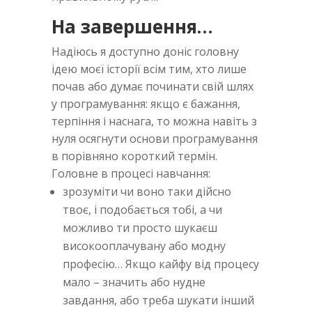
На завершення…
Надіюсь я доступно доніс головну
ідею моєї історії всім тим, хто лише
почав або думає починати свій шлях
у програмування: якщо є бажання,
терпіння і наснага, то можна навіть з
нуля осягнути основи програмування
в порівняно короткий термін.
Головне в процесі навчання:
зрозуміти чи воно таки дійсно
твоє, і подобається тобі, а чи
можливо ти просто шукаєш
високооплачувану або модну
професію… Якщо кайфу від процесу
мало – значить або нудне
завдання, або треба шукати інший