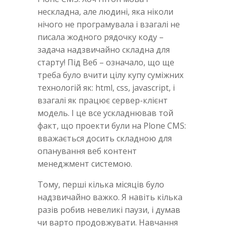
нескладна, але людині, яка ніколи
нічого не програмувала і взагалі не
писала жодного рядочку коду –
задача надзвичайно складна для
старту! Під Веб – означало, що ще
треба було вчити цілу купу суміжних
технологій як: html, css, javascript, і
взагалі як працює сервер-клієнт
модель. І це все ускладнював той
факт, що проекти були на Plone CMS:
вважається досить складною для
опанування веб контент
менеджмент системою.
Тому, перші кілька місяців було
надзвичайно важко. Я навіть кілька
разів робив невеликі паузи, і думав
чи варто продовжувати. Навчання