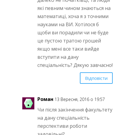
далеко не початківці, та люди
які певним чином знаються на
математиці, хоча я з точними
науками на ВИ. Хотілося б
щоби ви порадили чи не буде
це пустою тратою грошей
якщо мені все таки вийде
вступити на дану
спеціальність? Дякую завчасно!
Відповісти
Роман
13 Вересня, 2016 о 19:57
Чи після закінчення факультету
на дану спеціальність
перспективи роботи
задовільні?