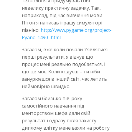
технологія я придумував собі
невелику практичну задачку. Так,
наприклад, під час вивчення мови
Пітон я написав іграшу симуляторі
піаніно:
http://www.pygame.org/project-
Pyano-1490-.html
Загалом, вже коли почали з’являтися
перші результати, я відчув що
процес мені реально подобається, і
що це моє. Коли кодуєш – ти ніби
занурюєшся в інший світ, час летить
неймовірно швидко.
Загалом близько пів-року
самостійного навчання під
менторством шефа дали свій
результат і одразу після захисту
диплому влітку мене взяли на роботу