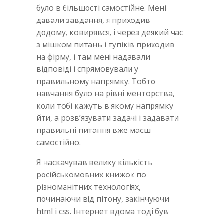
було в більшості самостійне. Мені
давали завдання, я приходив
додому, ковирявся, і через деякий час
з мішком питань і тупіків приходив
на фірму, і там мені надавали
відповіді і спрямовували у
правильному напрямку. Тобто
навчання було на рівні менторства,
коли тобі кажуть в якому напрямку
йти, а розв’язувати задачі і задавати
правильні питання вже маєш
самостійно.
Я наскачував велику кількість
російськомовних книжок по
різноманітних технологіях,
починаючи від пітону, закінчуючи
html i css. Інтернет вдома тоді був