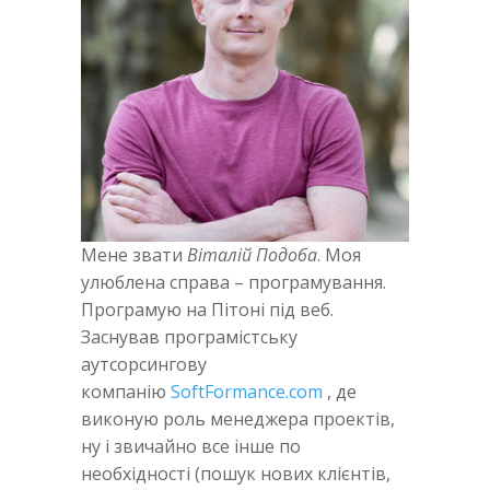
Мене звати
Віталій Подоба
. Моя
улюблена справа – програмування.
Програмую на Пітоні під веб.
Заснував програмістську
аутсорсингову
компанію
SoftFormance.com
, де
виконую роль менеджера проектів,
ну і звичайно все інше по
необхідності (пошук нових клієнтів,