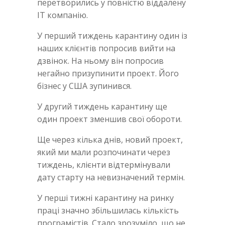
перетворились у повністю віддалену
IT компанію.
У перший тиждень карантину один із
наших клієнтів попросив вийти на
дзвінок. На ньому він попросив
негайно призупинити проект. Його
бізнес у США зупинився.
У другий тиждень карантину ще
один проект зменшив свої обороти.
Ще через кілька днів, новий проект,
який ми мали розпочинати через
тиждень, клієнти відтермінували
дату старту на невизначений термін.
У перші тижні карантину на ринку
праці значно збільшилась кількість
програмістів. Стало зрозуміло, що не