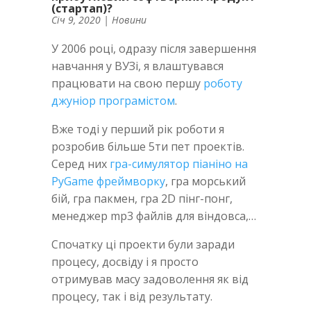
(стартап)?
Січ 9, 2020
|
Новини
У 2006 році, одразу після завершення
навчання у ВУЗі, я влаштувався
працювати на свою першу
роботу
джуніор програмістом
.
Вже тоді у перший рік роботи я
розробив більше 5ти пет проектів.
Серед них
гра-симулятор піаніно на
PyGame фреймворку
, гра морський
бій, гра пакмен, гра 2D пінг-понг,
менеджер mp3 файлів для віндовса,…
Спочатку ці проекти були заради
процесу, досвіду і я просто
отримував масу задоволення як від
процесу, так і від результату.