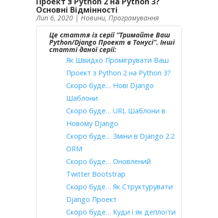
Проект з Python 2 на Python 3?
Основні Відмінності
Лип 6, 2020
|
Новини
,
Програмування
Це стаття із серії “Тримайте Ваш
Python/Django Проект в Тонусі”. Інші
статті даної серії:
Як Швидко Промігрувати Ваш
Проект з Python 2 на Python 3?
Скоро буде… Нові Django
Шаблони
Скоро буде… URL Шаблони в
Новому Django
Скоро буде… Зміни в Django 2.2
ORM
Скоро буде… Оновлений
Twitter Bootstrap
Скоро буде… Як Структурувати
Django Проект
Скоро буде… Куди і як деплоїти