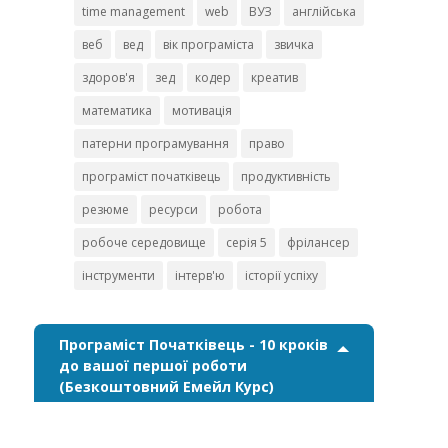
time management
web
ВУЗ
англійська
веб
вед
вік програміста
звичка
здоров'я
зед
кодер
креатив
математика
мотивація
патерни програмування
право
програміст початківець
продуктивність
резюме
ресурси
робота
робоче середовище
серія 5
фрілансер
інструменти
інтерв'ю
історії успіху
Програміст Початківець - 10 кроків
до вашої першої роботи
(Безкоштовний Емейл Курс)