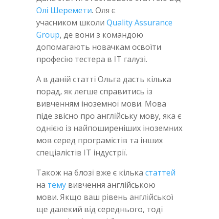
Олі Шеремети
. Оля є
учасником школи
Quality Assurance
Group
, де вони з командою
допомагають новачкам освоїти
професію тестера в IT галузі.
А в даній статті Ольга дасть кілька
порад, як легше справитись із
вивченням іноземної мови. Мова
піде звісно про англійську мову, яка є
однією із найпоширеніших іноземних
мов серед програмістів та інших
спеціалістів IT індустрії.
Також на блозі вже є кілька
статтей
на
тему
вивчення англійською
мови. Якщо ваш рівень англійської
ще далекий від середнього, тоді