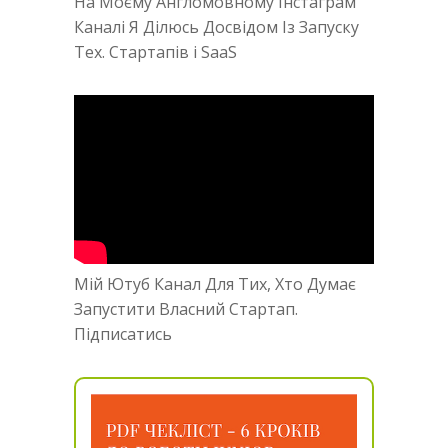
На Моєму Англомовному Інстаграм
Каналі Я Ділюсь Досвідом Із Запуску
Тех. Стартапів і SaaS
Мій Ютуб Канал Для Тих, Хто Думає
Запустити Власний Стартап.
Підписатись