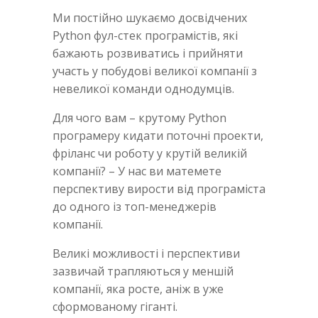
Ми постійно шукаємо досвідчених
Python фул-стек програмістів, які
бажають розвиватись і прийняти
участь у побудові великої компанії з
невеликої команди однодумців.
Для чого вам – крутому Python
програмеру кидати поточні проекти,
фріланс чи роботу у крутій великій
компанії? – У нас ви матемете
перспективу вирости від програміста
до одного із топ-менеджерів
компанії.
Великі можливості і перспективи
зазвичай трапляються у меншій
компанії, яка росте, аніж в уже
сформованому гіганті.