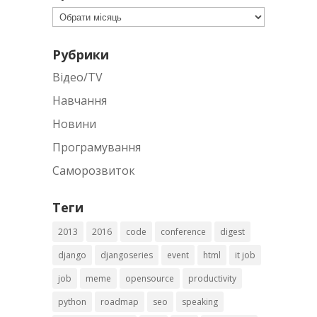
Архів
Рубрики
Відео/TV
Навчання
Новини
Програмування
Саморозвиток
Теги
2013
2016
code
conference
digest
django
djangoseries
event
html
it job
job
meme
opensource
productivity
python
roadmap
seo
speaking