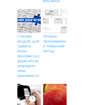
вебсайтах
5 онлайн
Патерни
ресурсів, щоб
Програмуванн
тримати
я: Фабричний
мозок
Метод
програміста у
формі або як
покращити
свою
креативність?