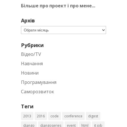
Більше про проект і про мене...
Архів
Архів
Рубрики
Відео/TV
Навчання
Новини
Програмування
Саморозвиток
Теги
2013
2016
code
conference
digest
django
djangoseries
event
html
it job