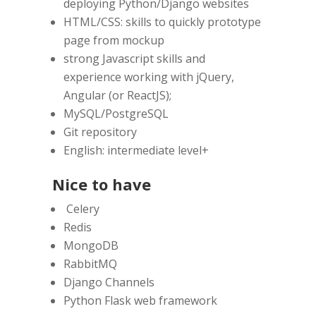
deploying Python/Django websites
HTML/CSS: skills to quickly prototype
page from mockup
strong Javascript skills and
experience working with jQuery,
Angular (or ReactJS);
MySQL/PostgreSQL
Git repository
English: intermediate level+
Nice to have
Celery
Redis
MongoDB
RabbitMQ
Django Channels
Python Flask web framework