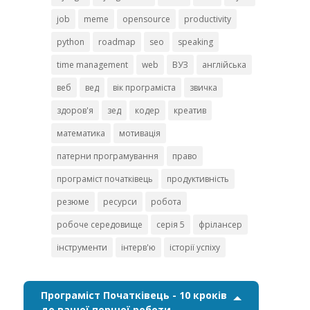
job
meme
opensource
productivity
python
roadmap
seo
speaking
time management
web
ВУЗ
англійська
веб
вед
вік програміста
звичка
здоров'я
зед
кодер
креатив
математика
мотивація
патерни програмування
право
програміст початківець
продуктивність
резюме
ресурси
робота
робоче середовище
серія 5
фрілансер
інструменти
інтерв'ю
історії успіху
Програміст Початківець - 10 кроків
до вашої першої роботи