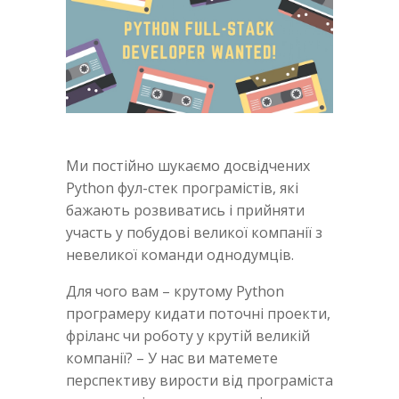
Ми постійно шукаємо досвідчених
Python фул-стек програмістів, які
бажають розвиватись і прийняти
участь у побудові великої компанії з
невеликої команди однодумців.
Для чого вам – крутому Python
програмеру кидати поточні проекти,
фріланс чи роботу у крутій великій
компанії? – У нас ви матемете
перспективу вирости від програміста