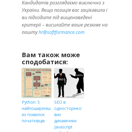
Кандидатів розглядаємо виключно з
України. Якщо позиція вас зацікавила і
ви підходите під вищенаведені
критерії – висилайте ваше резюме на
пошту
hr@softformance.com
Вам також може
сподобатися:
Python: 5
SEO в
найпоширеніш
односторінко
их помилок
вих
початківців
динамічних
Javascript