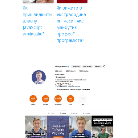
Як
Як вижити в
пришвидшити
екстраордина
власну
рні часи i яке
JavaScript
майбутнє
аплікацію?
професії
програміста?