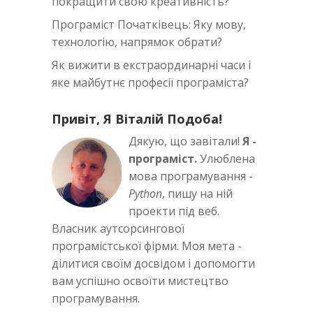
покращити свою креативність?
Програміст Початківець: Яку мову,
технологію, напрямок обрати?
Як вижити в екстраординарні часи i
яке майбутнє професії програміста?
Привіт, Я Віталій Подоба!
Дякую, що завітали!
Я -
програміст.
Улюблена
мова програмування -
Python
, пишу на ній
проекти під веб.
Власник аутсорсингової
програмістської фірми. Моя мета -
ділитися своїм досвідом і допомогти
вам успішно освоїти мистецтво
програмування.