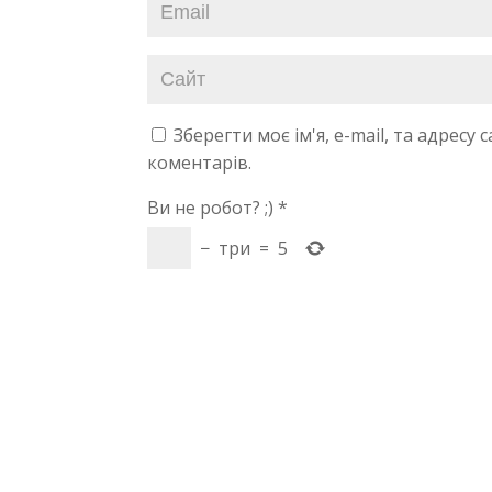
Зберегти моє ім'я, e-mail, та адресу
коментарів.
Ви не робот? ;)
*
−
три
=
5