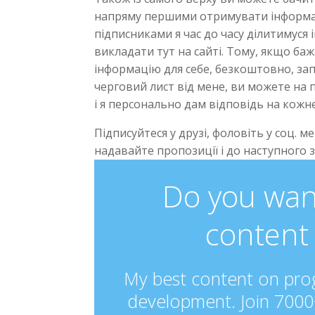
напряму першими отримувати інформацію
підписниками я час до часу ділитимуся 
викладати тут на сайті. Тому, якщо б
інформацію для себе, безкоштовно, з
черговий лист від мене, ви можете на 
і я персонально дам відповідь на кожне 
Підписуйтеся у друзі, фоловіть у соц. 
надавайте пропозиції і до наступного з
Do you wan
content 
My best content on prog
development. Join 7000+