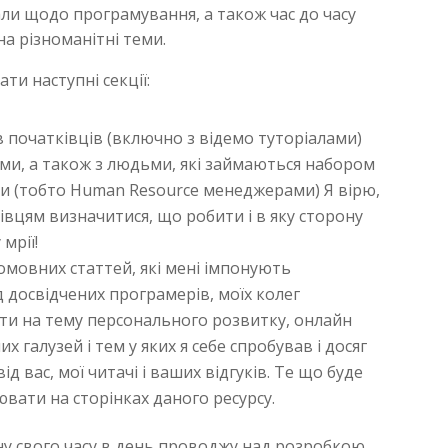
али щодо програмування, а також час до часу
на різноманітні теми.
ти наступні секції:
в початківців (включно з відемо туторіалами)
ами, а також з людьми, які займаються набором
ри (тобто Human Resource менеджерами) Я вірю,
вцям визначитися, що робити і в яку сторону
мрії!
омовних статтей, які мені імпонують
ід досвідчених програмерів, моїх колег
ти на тему персонального розвитку, онлайн
х галузей і тем у яких я себе спробував і досяг
д вас, мої читачі і ваших відгуків. Те що буде
вати на сторінках даного ресурсу.
ну свого часу в день проводжу над розробкою