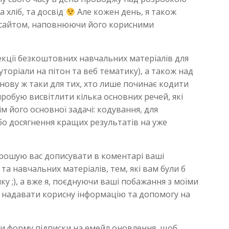
а хліб, та досвід
Але кожен день, я також
м сайтом, наповнюючи його корисними
екції безкоштовних навчальних матеріалів для
уторіали на пітон та веб тематику), а також над
нову ж таки для тих, хто лише починає кодити
пробую висвітлити кілька основних речей, які
м його основної задачі: кодування, для
бо досягнення кращих результатів на уже
прошую вас дописувати в коментарі ваші
та навчальних матеріалів, тем, які вам були б
ику ;), а вже я, поєднуючи ваші побажання з моїми
ю надавати корисну інформацію та допомогу на
ти форму підписки на емейл оновлення, щоб