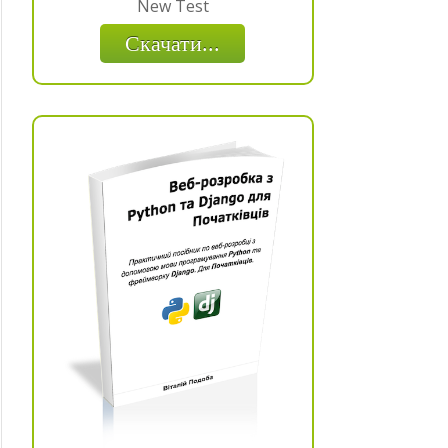
New Test
Скачати...