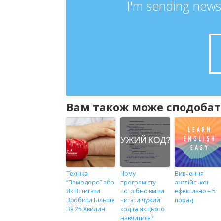
I'm sending news
Вам також може сподобат
Техніка
Чому
Вивчення
“Помодоро” або
програмісту
англійської
Як Встигати
потрібно вміти
ефективно – 5
Зробити Більше
читати чужий
порад
За 25 Хвилин
код та як цього
навчитись?