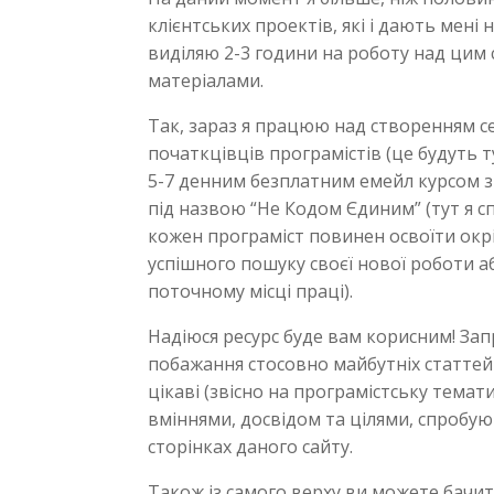
клієнтських проектів, які і дають мені н
виділяю 2-3 години на роботу над ци
матеріалами.
Так, зараз я працюю над створенням с
початкцівців програмістів (це будуть т
5-7 денним безплатним емейл курсом з
під назвою “Не Кодом Єдиним” (тут я с
кожен програміст повинен освоїти окрі
успішного пошуку своєї нової роботи а
поточному місці праці).
Надіюся ресурс буде вам корисним! За
побажання стосовно майбутніх статтей 
цікаві (звісно на програмістську темат
вміннями, досвідом та цілями, спробу
сторінках даного сайту.
Також із самого верху ви можете бачи