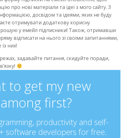
 про нові матеріали та ідеї з мого сайту. З
інформацією, досвідом та ідеями, яких не буду
ажаєте отримувати додаткову корисну
апрошую у емейл підписники! Також, отримавши
пряму відписати на нього зі своїми запитаннями,
із них!
мережах, задавайте питання, скидуйте поради,
в’язку!
t to get my new
among first?
ramming, productivity and self-
 software developers for free.