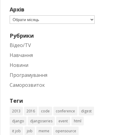
Архів
Архів
Рубрики
Відео/TV
Навчання
Новини
Програмування
Саморозвиток
Теги
2013
2016
code
conference
digest
django
djangoseries
event
html
it job
job
meme
opensource