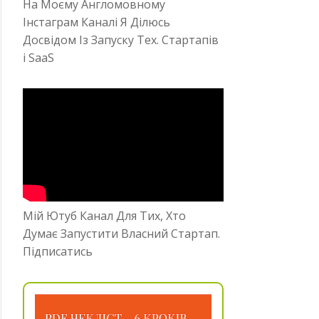
На Моєму Англомовному
Інстаграм Каналі Я Ділюсь
Досвідом Із Запуску Тех. Стартапів
і SaaS
Мій Ютуб Канал Для Тих, Хто
Думає Запустити Власний Стартап.
Підписатись