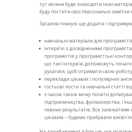
тут можна буде знаходити нові матері
буду постити свої персональні замітки 
Загалом планую ще додати і підтримува
навчальні матеріали для програмісті
інтерв’ю з досвідченими програміст
програмістів у програмістські конто
що такі інтерв’ю допоможуть початкі
рухатися, щоб отримати свою роботу 
переклади цікавих і популярних англ
гостьові пости та навчальні статті в
з часом також можу почати дописува
підприємництва, фрілансерства, і інши
певних результатів. Все залежатиме ві
цікавим – будемо пробували висвітлю
На даний момент я більше, ніж полови