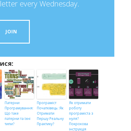
letter every Wednesday.
JOIN
ися:
Патерни
Програміст
Як отримати
Програмування:
Початківець: Як
роботу
Що таке
Отримати
програміста з
патерни та їхні
Першу Реальну
нуля?
типи?
Практику?
Покрокова
інструкція