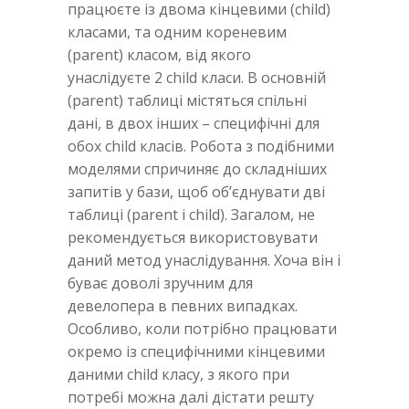
працюєте із двома кінцевими (child)
класами, та одним кореневим
(parent) класом, від якого
унаслідуєте 2 child класи. В основній
(parent) таблиці містяться спільні
дані, в двох інших – специфічні для
обох child класів. Робота з подібними
моделями спричиняє до складніших
запитів у бази, щоб об’єднувати дві
таблиці (parent i child). Загалом, не
рекомендується використовувати
даний метод унаслідування. Хоча він і
буває доволі зручним для
девелопера в певних випадках.
Особливо, коли потрібно працювати
окремо із специфічними кінцевими
даними child класу, з якого при
потребі можна далі дістати решту