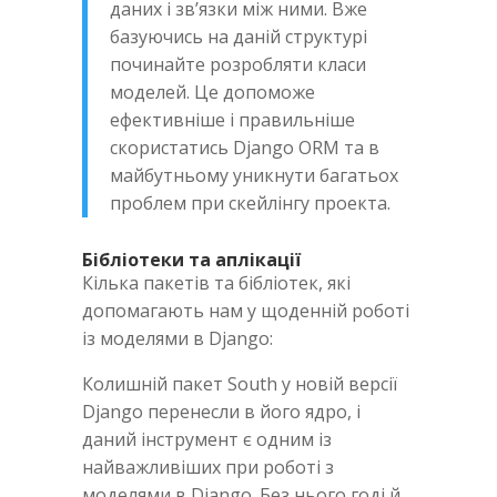
даних і зв’язки між ними. Вже
базуючись на даній структурі
починайте розробляти класи
моделей. Це допоможе
ефективніше і правильніше
скористатись Django ORM та в
майбутньому уникнути багатьох
проблем при скейлінгу проекта.
Бібліотеки та аплікації
Кілька пакетів та бібліотек, які
допомагають нам у щоденній роботі
із моделями в Django:
Колишній пакет South у новій версії
Django перенесли в його ядро, і
даний інструмент є одним із
найважливіших при роботі з
моделями в Django. Без нього годі й