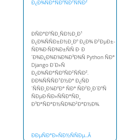
Ð¿Ð¾ÑÐ°ÑÐºÑÐ²ÑÑÐ²
ÐÑÐ°ÐºÑÐ¸ÑÐ½Ð¸Ð¹
Ð¿Ð¾ÑÑÐ±Ð½Ð¸Ðº Ð¿Ð¾ Ð²ÐµÐ±-
ÑÐ¾Ð·ÑÐ¾Ð±ÑÑ Ð· Ð
´Ð¾Ð¿Ð¾Ð¼Ð¾Ð³Ð¾Ñ Python ÑÐ°
Django Ð´Ð»Ñ
Ð¿Ð¾ÑÐ°ÑÐºÑÐ²ÑÑÐ².
ÐÐ¾ÑÑÑÐ¹Ð½Ð° Ð¿ÑÐ
´ÑÑÐ¸Ð¼ÐºÐ° ÑÐ° ÑÐ²Ð¸Ð´ÐºÑ
ÑÐµÐ·ÑÐ»ÑÑÐ°ÑÐ¸
Ð³Ð°ÑÐ°Ð½ÑÐ¾Ð²Ð°Ð½Ð¾.
ÐÐµÑÐ°Ð»ÑÐ½ÑÑÐµ...Â