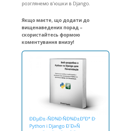
розглянемо в’юшки в Django.
Якщо маєте, що додати до
вищенаведених порад –
скористайтесь формою
коментування внизу!
ÐÐµÐ±-ÑÐ¾Ð·ÑÐ¾Ð±ÐºÐ° Ð·
Python i Django Ð´Ð»Ñ