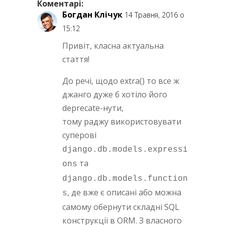
Коментарі:
Богдан Клічук
14 Травня, 2016 о
15:12
Привіт, класна актуальна
стаття!
До речі, щодо extra() то все ж
джанго дуже б хотіло його
deprecate-нути,
тому раджу використовувати
суперові
django.db.models.expressi
та
ons
django.db.models.function
, де вже є описані або можна
s
самому обернути складні SQL
конструкції в ORM. З власного