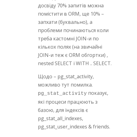
досвіду 70% запитів можна
помістити в ORM, ще 10% –
запхати (буквально), а
проблеми починаються коли
треба кастомні JOIN-и по
кількох полях (на звичайні
JOIN-и теж є ORM обгортки) ,
nested SELECT і WITH .. SELECT.
Щодо – pg_stat_activity,
можливо тут помилка.
показує,
pg_stat_activity
які процеси працюють з
базою, для індексів є
pg_stat_all_indexes,
pg_stat_user_indexes & friends.