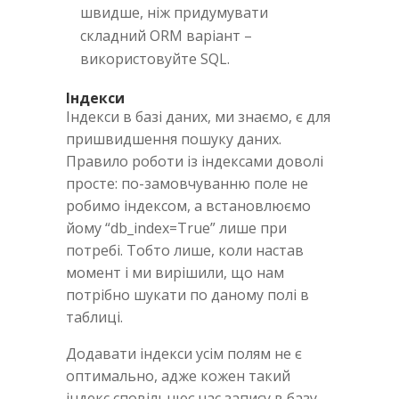
швидше, ніж придумувати
складний ORM варіант –
використовуйте SQL.
Індекси
Індекси в базі даних, ми знаємо, є для
пришвидшення пошуку даних.
Правило роботи із індексами доволі
просте: по-замовчуванню поле не
робимо індексом, а встановлюємо
йому “db_index=True” лише при
потребі. Тобто лише, коли настав
момент і ми вирішили, що нам
потрібно шукати по даному полі в
таблиці.
Додавати індекси усім полям не є
оптимально, адже кожен такий
індекс сповільнює час запису в базу.