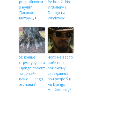
розробником
Python 2, Pip,
з нуля?
Virtualenv i
Покрокова
Django на
інструкція
Windows?
Як краще
Чого не варто
структурувати
робити в
Django проект
робочому
та дизайн
середовищі
вашої Django
при розробці
аплікації?
на Django
фреймворку?