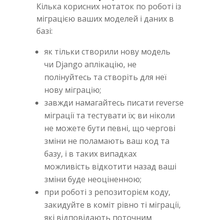
Кілька корисних нотаток по роботі із
міграцією ваших моделей і даних в
базі:
як тільки створили нову модель
чи Django аплікацію, не
полінуйтесь та створіть для неї
нову міграцію;
завжди намагайтесь писати reverse
міграції та тестувати їх; ви ніколи
не можете бути певні, що чергові
зміни не поламають ваш код та
базу, і в таких випадках
можливість відкотити назад ваші
зміни буде неоціненною;
при роботі з репозиторієм коду,
закидуйте в коміт рівно ті міграції,
які відповідають поточним