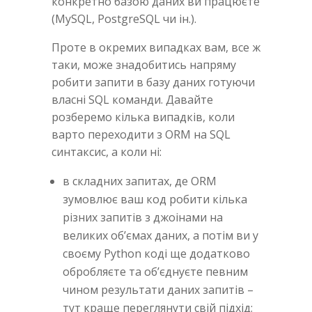
конкретно базою даних ви працюєте
(MySQL, PostgreSQL чи ін.).
Проте в окремих випадках вам, все ж
таки, може знадобитись напряму
робити запити в базу даних готуючи
власні SQL команди. Давайте
розберемо кілька випадків, коли
варто переходити з ORM на SQL
синтаксис, а коли ні:
в складних запитах, де ORM
зумовлює ваш код робити кілька
різних запитів з джоінами на
великих об’ємах даних, а потім ви у
своєму Python коді ще додатково
обробляєте та об’єднуєте певним
чином результати даних запитів –
тут краще переглянути свій підхід;