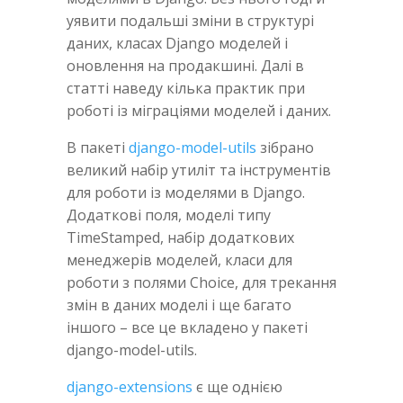
уявити подальші зміни в структурі
даних, класах Django моделей і
оновлення на продакшині. Далі в
статті наведу кілька практик при
роботі із міграціями моделей і даних.
В пакеті
django-model-utils
зібрано
великий набір утиліт та інструментів
для роботи із моделями в Django.
Додаткові поля, моделі типу
TimeStamped, набір додаткових
менеджерів моделей, класи для
роботи з полями Choice, для трекання
змін в даних моделі і ще багато
іншого – все це вкладено у пакеті
django-model-utils.
django-extensions
є ще однією