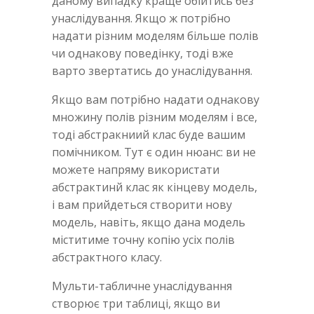
даному випадку краще обійтись без
унаслідування. Якщо ж потрібно
надати різним моделям більше полів
чи однакову поведінку, тоді вже
варто звертатись до унаслідування.
Якщо вам потрібно надати однакову
множину полів різним моделям і все,
тоді абстракниий клас буде вашим
помічником. Тут є один нюанс: ви не
можете напряму використати
абстрактинй клас як кінцеву модель,
і вам прийдеться створити нову
модель, навіть, якщо дана модель
міститиме точну копію усіх полів
абстрактного класу.
Мульти-табличне унаслідування
створює три таблиці, якщо ви