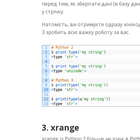
перед тим, як зберігати дані (в базу да
у стрічку.
Натомість, ви отримуєте одразу юнікод,
3 зробить всю важку роботу за вас.
1
# Python 2
2
$
print 
type
(
'my string'
)
3
<
type
'str'
>
4
5
$
print 
type
(
'my string'
)
6
<
type
'unicode'
>
7
8
# Python 3
9
$
print
(
type
(
'my string'
)
)
10
<
type
'str'
>
11
12
$
print
(
type
(
u
'my string'
)
)
13
<
type
'str'
>
3. xrange
xrange із Python 2 більше не існує в Pyth