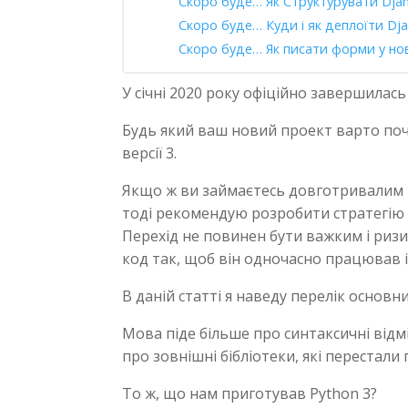
Скоро буде… Як Структурувати Dja
Скоро буде… Куди і як деплоїти Dj
Скоро буде… Як писати форми у но
У січні 2020 року офіційно завершилась
Будь який ваш новий проект варто почи
версії 3.
Якщо ж ви займаєтесь довготривалим P
тоді рекомендую розробити стратегію п
Перехід не повинен бути важким і ри
код так, щоб він одночасно працював і д
В даній статті я наведу перелік основн
Мова піде більше про синтаксичні відмі
про зовнішні бібліотеки, які перестал
То ж, що нам приготував Python 3?