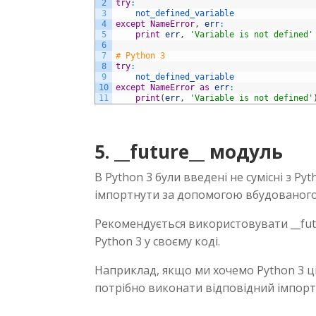
2
try
:
3
not_defined_variable
4
except
NameError
,
err
:
5
print
err
,
'Variable is not defined'
6
7
# Python 3
8
try
:
9
not_defined_variable
10
except
NameError
as
err
:
11
print
(
err
,
'Variable is not defined'
5. __future__ модуль
В Python 3 були введені не сумісні з Py
імпортнути за допомогою вбудованого м
Рекомендується використовувати __fut
Python 3 у своєму коді.
Наприклад, якщо ми хочемо Python 3 ці
потрібно виконати відповідний імпорт