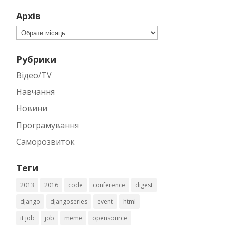
Архів
Архів
Рубрики
Відео/TV
Навчання
Новини
Програмування
Саморозвиток
Теги
2013
2016
code
conference
digest
django
djangoseries
event
html
it job
job
meme
opensource