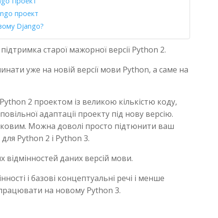
ngo Проект
ango проект
вому Django?
 підтримка старої мажорної версії Python 2.
нати уже на новій версії мови Python, а саме на
ython 2 проектом із великою кількістю коду,
овільної адаптації проекту під нову версію.
зиковим. Можна доволі просто підтюнити ваш
ля Python 2 і Python 3.
их відмінностей даних версій мови.
нності і базові концептуальні речі і менше
и працювати на новому Python 3.