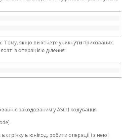
. Тому, якщо ви хочете уникнути прихованих
лоат із операцією ділення:
вчуванню закодованим у ASCII кодування.
ode).
 стрічку в юнікод, робити операції і з нею і