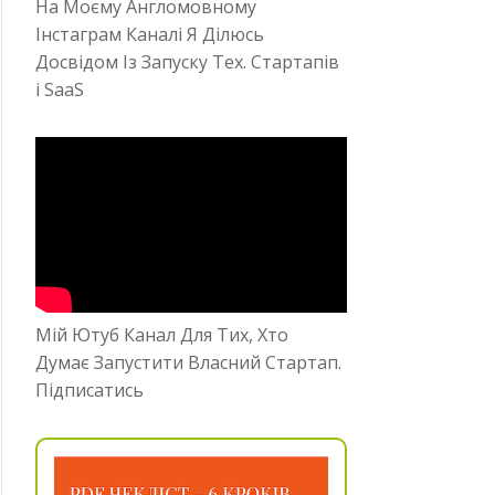
На Моєму Англомовному
Інстаграм Каналі Я Ділюсь
Досвідом Із Запуску Тех. Стартапів
і SaaS
Мій Ютуб Канал Для Тих, Хто
Думає Запустити Власний Стартап.
Підписатись