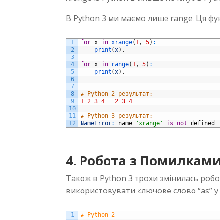
В Python 3 ми маємо лише range. Ця фун
1
for
x
in
xrange
(
1
,
5
)
:
2
print
(
x
)
,
3
4
for
x
in
range
(
1
,
5
)
:
5
print
(
x
)
,
6
7
8
# Python 2 результат:
9
1
2
3
4
1
2
3
4
10
11
# Python 3 результат:
12
NameError
:
name
'xrange'
is
not
defined
4. Робота з Помилкам
Також в Python 3 трохи змінилась роб
використовувати ключове слово “as” у г
1
# Python 2