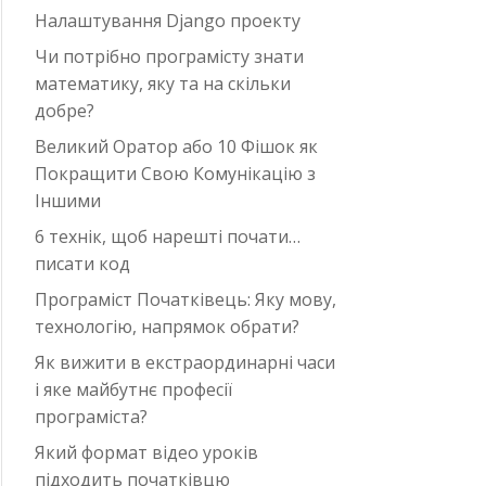
Налаштування Django проекту
Чи потрібно програмісту знати
математику, яку та на скільки
добре?
Великий Оратор або 10 Фішок як
Покращити Свою Комунікацію з
Іншими
6 технік, щоб нарешті почати…
писати код
Програміст Початківець: Яку мову,
технологію, напрямок обрати?
Як вижити в екстраординарні часи
i яке майбутнє професії
програміста?
Який формат відео уроків
підходить початківцю