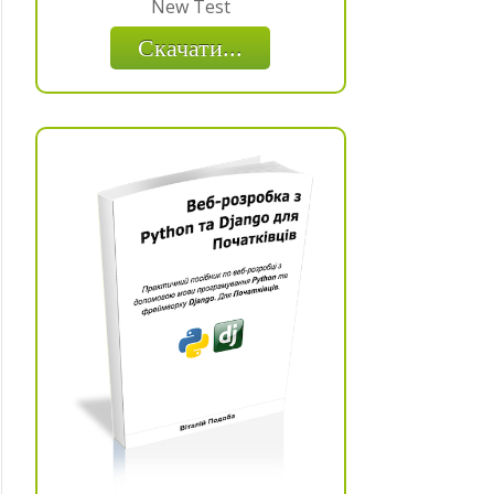
New Test
Скачати...