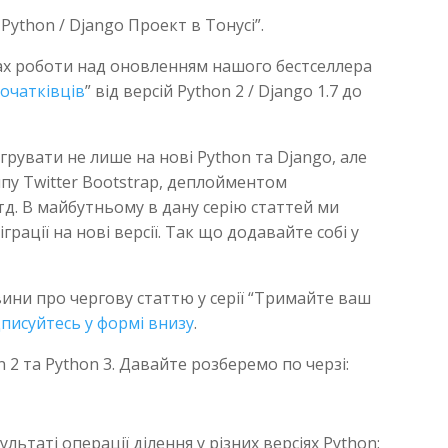
Python / Django Проект в Тонусі”.
жах роботи над оновленням нашого бестселлера
Початківців
” від версій Python 2 / Django 1.7 до
ігрувати не лише на нові Python та Django, але
пу Twitter Bootstrap, деплойментом
 тд. В майбутньому в дану серію статтей ми
рації на нові версії. Так що додавайте собі у
ни про чергову статтю у серії “Тримайте ваш
дписуйтесь у формі внизу
.
n 2 та Python 3. Давайте розберемо по черзі:
льтаті операції ділення у різних версіях Python: