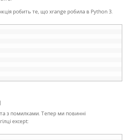
кція робить те, що xrange робила в Python 3.
и
ота з помилками. Тепер ми повинні
ілці except: