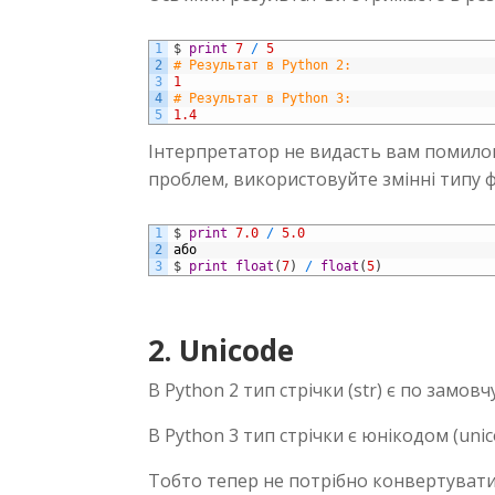
1
$
print
7
/
5
2
# Результат в Python 2:
3
1
4
# Результат в Python 3:
5
1.4
Інтерпретатор не видасть вам помилок
проблем, використовуйте змінні типу ф
1
$
print
7.0
/
5.0
2
або
3
$
print
float
(
7
)
/
float
(
5
)
2. Unicode
В Python 2 тип стрічки (str) є по замо
В Python 3 тип стрічки є юнікодом (unic
Тобто тепер не потрібно конвертувати в