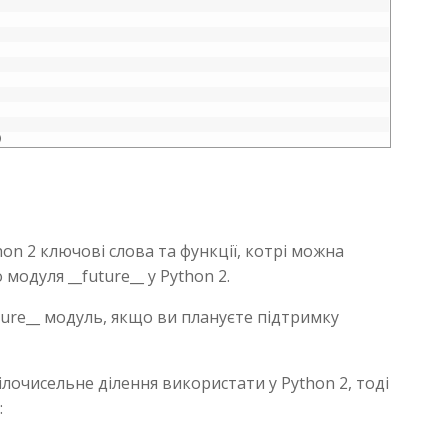
)
thon 2 ключові слова та функції, котрі можна
одуля __future__ у Python 2.
ure__ модуль, якщо ви плануєте підтримку
лочисельне ділення використати у Python 2, тоді
: