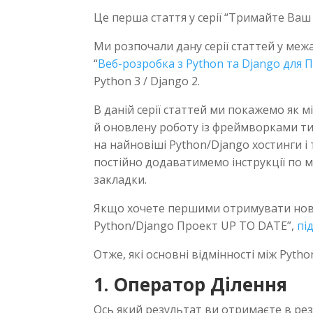
Це перша стаття у серії “Тримайте Ваш 
Ми розпочали дану серії статтей у ме
“
Веб-розробка з Python та Django для 
Python 3 / Django 2.
В даній серії статтей ми покажемо як м
й оновлену роботу із фреймворками ти
на найновіші Python/Django хостинги і
постійно додаватимемо інструкції по міг
закладки.
Якщо хочете першими отримувати нови
Python/Django Проект UP TO DATE”,
пі
Отже, які основні відмінності між Pytho
1. Оператор Ділення
Ось який результат ви отримаєте в резу