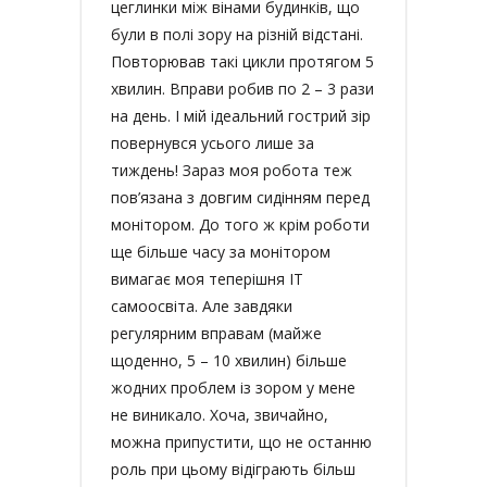
цеглинки між вінами будинків, що
були в полі зору на різній відстані.
Повторював такі цикли протягом 5
хвилин. Вправи робив по 2 – 3 рази
на день. І мій ідеальний гострий зір
повернувся усього лише за
тиждень! Зараз моя робота теж
пов’язана з довгим сидінням перед
монітором. До того ж крім роботи
ще більше часу за монітором
вимагає моя теперішня IT
самоосвіта. Але завдяки
регулярним вправам (майже
щоденно, 5 – 10 хвилин) більше
жодних проблем із зором у мене
не виникало. Хоча, звичайно,
можна припустити, що не останню
роль при цьому відіграють більш