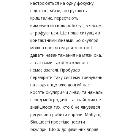
настроюється на одну фокусну
відстань, м’язи, що рухають
кришталик, перестають
виконувати свою роботу і, з часом,
атрофуються. Ще гірша ситуація з
контактними лінзами. Бо окуляри
можна протягом дня знімати і
давати навантаження на м’язи ока,
а з лінзами такої можливості
немає взагалі. Пробував
перевірити таку систему тренувань
на людях, що вже довгий час
носять окуляри чи лінзи, та нажаль
серед моїх родичів та знайомих не
знайшлося тих, хто б не лінувався
регулярно робити вправи. Мабуть,
більшості простіше носити
окуляри. Що ж до фізичних вправ