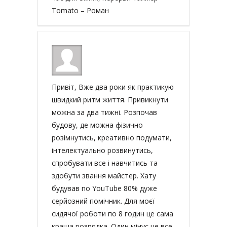
Tomato – Роман
Привіт, Вже два роки як практикую
швидкий ритм життя. Привикнути
можна за два тижні. Розпочав
будову, де можна фізично
розімнутись, креативно подумати,
інтелектуально розвинутись,
спробувати все і навчитись та
здобути звання майстер. Хату
будував по YouTube 80% дуже
серйозний помічник. Для моєї
сидячої роботи по 8 годин це сама
краща розрядка. Один мінус це все