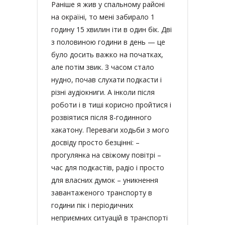
Раніше я жив у спальному районі
на окраїні, то мені забирало 1
годину 15 хвилин іти в один бік. Дві
з половиною години в день — це
було досить важко на початках,
але потім звик. З часом стало
нудно, почав слухати подкасти і
різні аудіокниги. А інколи після
роботи і в тиші корисно пройтися і
розвіятися після 8-годинного
хакатону. Переваги ходьби з мого
досвіду просто безцінні: –
прогулянка на свіжому повітрі –
час для подкастів, радіо і просто
для власних думок – уникнення
завантаженого транспорту в
години пік і періодичних
неприємних ситуацій в транспорті