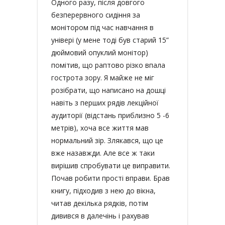
Одного разу, після довгого
безперервного сидіння за
монітором під час навчання в
універі (у мене тоді був старий 15”
дюймовий опуклий монітор)
помітив, що раптово різко впала
гострота зору. Я майже не міг
розібрати, що написано на дошці
навіть з перших рядів лекційної
аудиторії (відстань приблизно 5 -6
метрів), хоча все життя мав
нормальний зір. Злякався, що це
вже назавжди. Але все ж таки
вирішив спробувати це виправити.
Почав робити прості вправи. Брав
книгу, підходив з нею до вікна,
читав декілька рядків, потім
дивився в далечінь і рахував