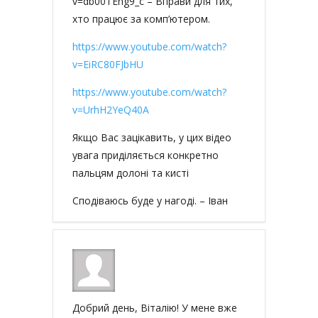
v=db00TEhg9_c – Вправи для тих,
хто працює за комп’ютером.
https://www.youtube.com/watch?
v=EiRC80FJbHU
https://www.youtube.com/watch?
v=UrhH2YeQ40A
Якщо Вас зацікавить, у цих відео
увага приділяється конкретно
пальцям долоні та кисті
Сподіваюсь буде у нагоді. – Іван
Добрий день, Віталію! У мене вже