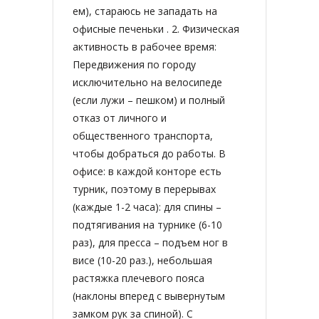
ем), стараюсь не западать на
офисные печеньки . 2. Физическая
активность в рабочее время:
Передвижения по городу
исключительно на велосипеде
(если лужи – пешком) и полный
отказ от личного и
общественного транспорта,
чтобы добраться до работы. В
офисе: в каждой конторе есть
турник, поэтому в перерывах
(каждые 1-2 часа): для спины –
подтягивания на турнике (6-10
раз), для пресса – подъем ног в
висе (10-20 раз.), небольшая
растяжка плечевого пояса
(наклоны вперед с вывернутым
замком рук за спиной). С