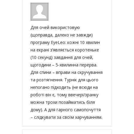
Для очей використовую
(щоправда, далеко не завжди)
програму EyeLeo: кожні 10 хвилин
на екрані з’являється коротеньке
(10 секунд) завдання для очей,
щогодини – 5-хвилинна перерва.
Для спини – вправи на скручування
та розтягнення. Турнік для цього
непогано підходить (не всюди на
роботі він є, тому ввечері/зранку
можна трохи позайматись біля
дому). А для гарного самопочуття
– слідкувати за своїм харчуванням.