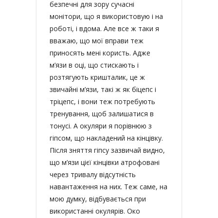
безпечні для зору сучасні
монітори, що я використовую і на
роботі, і вдома. Але все ж таки я
вважаю, що мої вправи теж
приносять мені користь. Адже
м’язи в оці, що стискають і
розтягують кришталик, це ж
звичайні м’язи, такі ж як біцепс і
тріцепс, і вони теж потребують
тренування, щоб залишатися в
тонусі. А окуляри я порівнюю з
гіпсом, що накладений на кінцівку.
Після зняття гіпсу зазвичай видно,
що м’язи цієї кінцівки атрофовані
через тривалу відсутність
навантаження на них. Теж саме, на
мою думку, відбувається при
використанні окулярів. Око