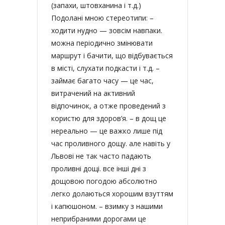
(запахи, штовханина і т.д.)
Подолані мною стереотипи: –
ходити нудно — зовсім навпаки.
можна періодично змінювати
маршрут і бачити, що відбувається
в місті, слухати подкасти і т.д. –
займає багато часу — це час,
витрачений на активний
відпочинок, а отже проведений з
користю для здоров’я. – в дощ це
нереально — це важко лише під
час проливного дощу. але навіть у
Львові не так часто падають
проливні дощі. все інші дні з
дощовою погодою абсолютно
легко долаються хорошим взуттям
і капюшоном. – взимку з нашими
неприбраними дорогами це