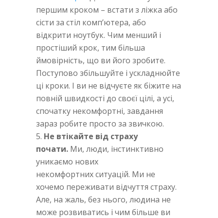
першим кроком – встати з ліжка або
сісти за стіл комп’ютера, або
відкрити ноутбук. Чим менший і
простіший крок, тим більша
ймовірність, що ви його зробите.
Поступово збільшуйте і ускладнюйте
ці кроки. І ви не відчуєте як біжите на
повній швидкості до своєї цілі, а усі,
спочатку некомфортні, завдання
зараз робите просто за звичкою.
Не втікайте від страху
почати.
Ми, люди, інстинктивно
уникаємо нових
некомфортних ситуацій. Ми не
хочемо переживати відчуття страху.
Але, на жаль, без нього, людина не
може розвиватись і чим більше ви