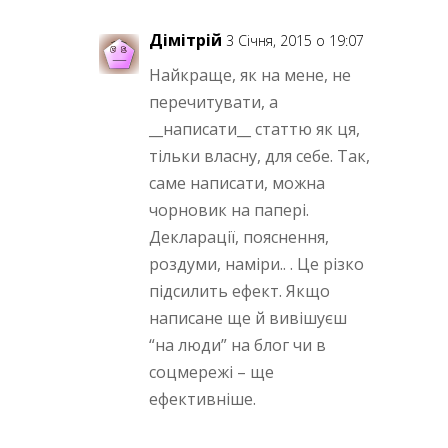
Дімітрій
3 Січня, 2015 о 19:07
Найкраще, як на мене, не
перечитувати, а
__написати__ статтю як ця,
тільки власну, для себе. Так,
саме написати, можна
чорновик на папері.
Декларації, пояснення,
роздуми, наміри.. . Це різко
підсилить ефект. Якщо
написане ще й вивішуєш
“на люди” на блог чи в
соцмережі – ще
ефективніше.