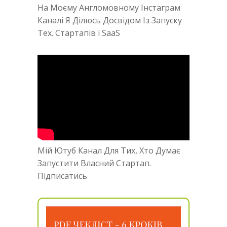
На Моєму Англомовному Інстаграм
Каналі Я Ділюсь Досвідом Із Запуску
Тех. Стартапів і SaaS
Мій Ютуб Канал Для Тих, Хто Думає
Запустити Власний Стартап.
Підписатись