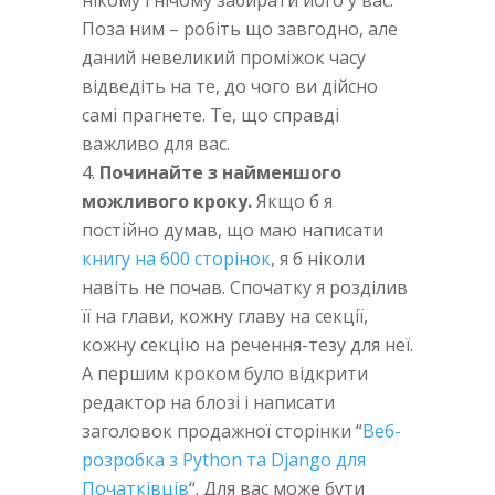
Поза ним – робіть що завгодно, але
даний невеликий проміжок часу
відведіть на те, до чого ви дійсно
самі прагнете. Те, що справді
важливо для вас.
Починайте з найменшого
можливого кроку.
Якщо б я
постійно думав, що маю написати
книгу на 600 сторінок
, я б ніколи
навіть не почав. Спочатку я розділив
її на глави, кожну главу на секції,
кожну секцію на речення-тезу для неї.
А першим кроком було відкрити
редактор на блозі і написати
заголовок продажної сторінки “
Веб-
розробка з Python та Django для
Початківців
“. Для вас може бути