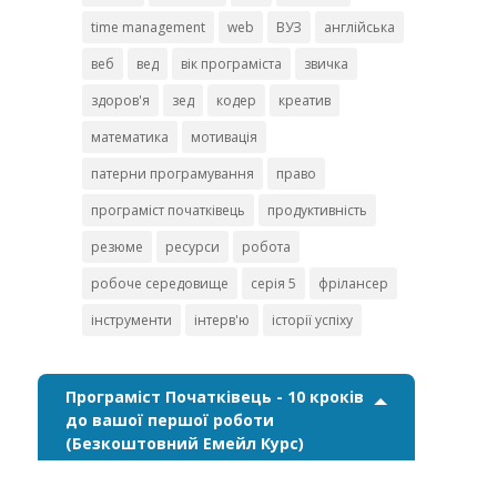
time management
web
ВУЗ
англійська
веб
вед
вік програміста
звичка
здоров'я
зед
кодер
креатив
математика
мотивація
патерни програмування
право
програміст початківець
продуктивність
резюме
ресурси
робота
робоче середовище
серія 5
фрілансер
інструменти
інтерв'ю
історії успіху
Програміст Початківець - 10 кроків
до вашої першої роботи
(Безкоштовний Емейл Курс)