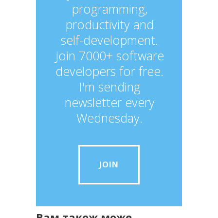
programming,
productivity and
self-development.
Join 7000+ software
developers for free.
I'm sending
newsletter every
Wednesday.
JOIN
Вам також може