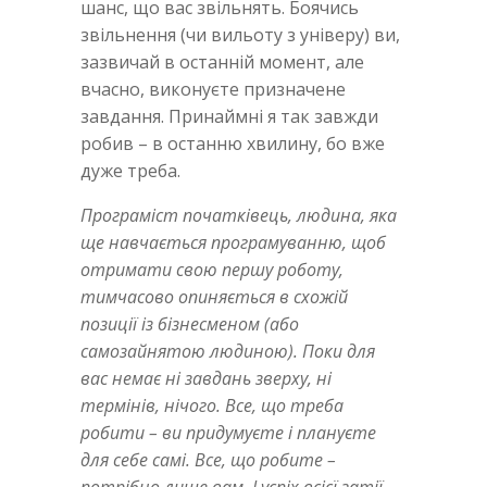
шанс, що вас звільнять. Боячись
звільнення (чи вильоту з універу) ви,
зазвичай в останній момент, але
вчасно, виконуєте призначене
завдання. Принаймні я так завжди
робив – в останню хвилину, бо вже
дуже треба.
Програміст початківець, людина, яка
ще навчається програмуванню, щоб
отримати свою першу роботу,
тимчасово опиняється в схожій
позиції із бізнесменом (або
самозайнятою людиною). Поки для
вас немає ні завдань зверху, ні
термінів, нічого. Все, що треба
робити – ви придумуєте і плануєте
для себе самі. Все, що робите –
потрібно лише вам. І успіх всієї затії