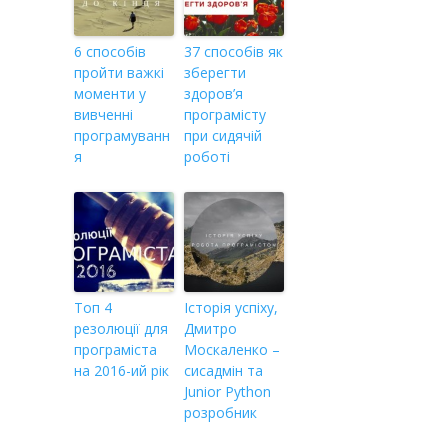
6 способів
37 способів як
пройти важкі
зберегти
моменти у
здоров’я
вивченні
програмісту
програмуванн
при сидячій
я
роботі
Топ 4
Історія успіху,
резолюції для
Дмитро
програміста
Москаленко –
на 2016-ий рік
сисадмін та
Junior Python
розробник