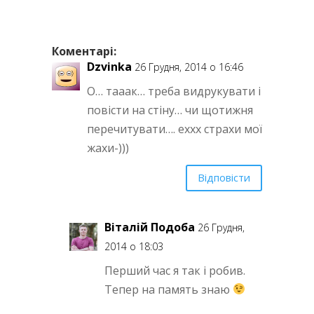
Коментарі:
Dzvinka
26 Грудня, 2014 о 16:46
О… тааак… треба видрукувати і
повісти на стіну… чи щотижня
перечитувати…. еххх страхи мої
жахи-)))
Відповісти
Віталій Подоба
26 Грудня,
2014 о 18:03
Перший час я так і робив.
Тепер на память знаю