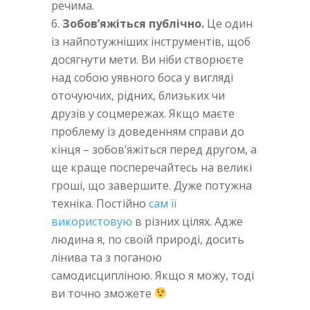
речима.
Зобов’яжіться публічно.
Це один
із найпотужніших інструментів, щоб
досягнути мети. Ви ніби створюєте
над собою уявного боса у вигляді
оточуючих, рідних, близьких чи
друзів у соцмережах. Якщо маєте
проблему із доведенням справи до
кінця – зобов’яжіться перед другом, а
ще краще посперечайтесь на великі
гроші, що завершите. Дуже потужна
техніка. Постійно
сам її
використовую
в різних цілях. Адже
людина я, по своїй природі, досить
лінива та з поганою
самодисципліною. Якщо я можу, тоді
ви точно зможете