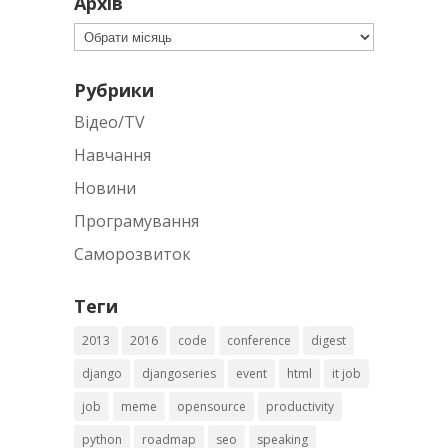
Архів
Архів
Рубрики
Відео/TV
Навчання
Новини
Програмування
Саморозвиток
Теги
2013
2016
code
conference
digest
django
djangoseries
event
html
it job
job
meme
opensource
productivity
python
roadmap
seo
speaking