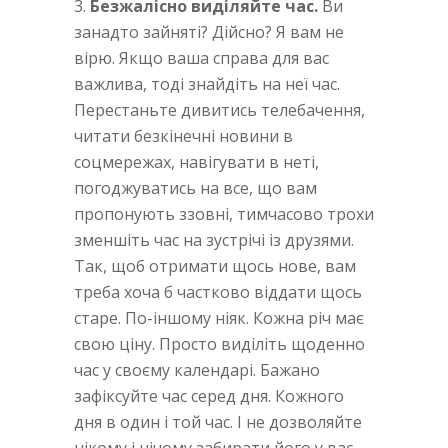
Безжалісно виділяйте час.
Ви
занадто зайняті? Дійсно? Я вам не
вірю. Якщо ваша справа для вас
важлива, тоді знайдіть на неї час.
Перестаньте дивитись телебачення,
читати безкінечні новини в
соцмережах, навігувати в неті,
погоджуватись на все, що вам
пропонують ззовні, тимчасово трохи
зменшіть час на зустрічі із друзями.
Так, щоб отримати щось нове, вам
треба хоча б частково віддати щось
старе. По-іншому ніяк. Кожна річ має
свою ціну. Просто виділіть щоденно
час у своєму календарі. Бажано
зафіксуйте час серед дня. Кожного
дня в один і той час. І не дозволяйте
нікому і нічому забирати його у вас.