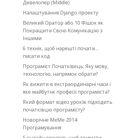
Девелопер (Middle)
Налаштування Django проекту
Великий Оратор або 10 Фішок як
Покращити Свою Комунікацію з
Іншими
6 технік, щоб нарешті почати…
писати код
Програміст Початківець: Яку мову,
технологію, напрямок обрати?
Як вижити в екстраординарні часи i
яке майбутнє професії програміста?
Який формат відео уроків підходить
початківцю програмісту?
Новорічне MeMe 2014:
Програмування
5 онлайн ресурсів, щоб тримати