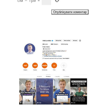
сім
−
три
=