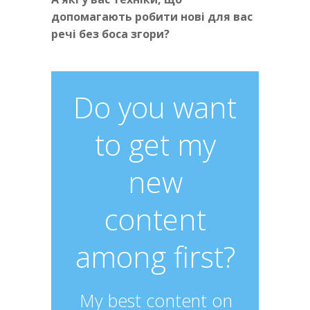
допомагають робити нові для вас
речі без боса згори?
Do you want
to get my
new
content
among first?
My best content on