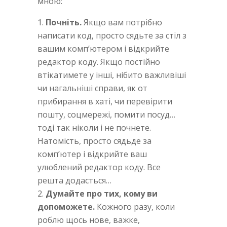
мною:
Почніть.
Якщо вам потрібно
написати код, просто сядьте за стіл з
вашим комп’ютером і відкрийте
редактор коду. Якщо постійно
втікатимете у інші, нібито важливіші
чи нагальніші справи, як от
прибирання в хаті, чи перевірити
пошту, соцмережі, помити посуд…
тоді так ніколи і не почнете.
Натомість, просто сядьде за
комп’ютер і відкрийте ваш
улюблений редактор коду. Все
решта додасться…
Думайте про тих, кому ви
допоможете.
Кожного разу, коли
роблю щось нове, важке,