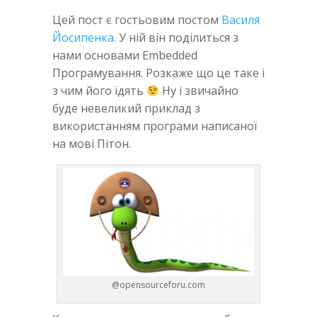
Цей пост є гостьовим постом
Василя
Йосипенка.
У ній він поділиться з
нами основами Embedded
Програмування. Розкаже що це таке і
з чим його їдять
Ну і звичайно
буде невеликий приклад з
використанням програми написаної
на мові Пітон.
@opensourceforu.com