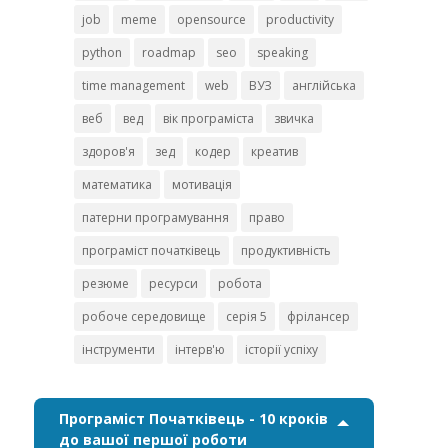
job
meme
opensource
productivity
python
roadmap
seo
speaking
time management
web
ВУЗ
англійська
веб
вед
вік програміста
звичка
здоров'я
зед
кодер
креатив
математика
мотивація
патерни програмування
право
програміст початківець
продуктивність
резюме
ресурси
робота
робоче середовище
серія 5
фрілансер
інструменти
інтерв'ю
історії успіху
Програміст Початківець - 10 кроків
до вашої першої роботи