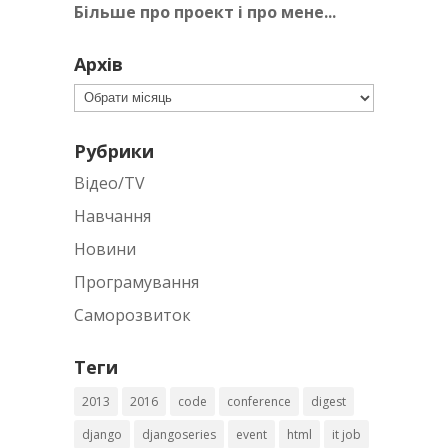
Більше про проект і про мене...
Архів
Архів
Рубрики
Відео/TV
Навчання
Новини
Програмування
Саморозвиток
Теги
2013
2016
code
conference
digest
django
djangoseries
event
html
it job