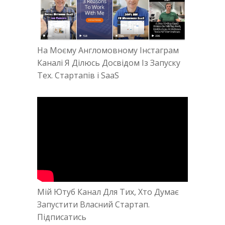
На Моєму Англомовному Інстаграм
Каналі Я Ділюсь Досвідом Із Запуску
Тех. Стартапів і SaaS
Мій Ютуб Канал Для Тих, Хто Думає
Запустити Власний Стартап.
Підписатись