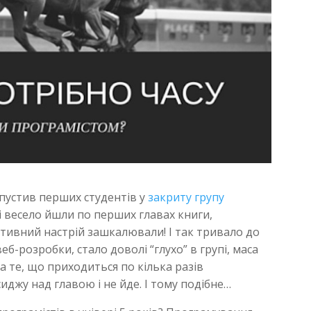
апустив перших студентів у
закриту групу
сі весело йшли по перших главах книги,
тивний настрій зашкалювали! І так тривало до
 веб-розробки, стало доволі “глухо” в групі, маса
на те, що приходиться по кілька разів
джу над главою і не йде. І тому подібне…