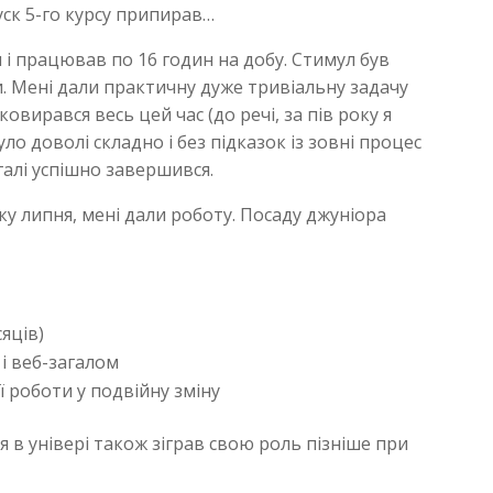
уск 5-го курсу припирав…
я і працював по 16 годин на добу. Стимул був
. Мені дали практичну дуже тривіальну задачу
ковирався весь цей час (до речі, за пів року я
Було доволі складно і без підказок із зовні процес
агалі успішно завершився.
тку липня, мені дали роботу. Посаду джуніора
сяців)
 і веб-загалом
ї роботи у подвійну зміну
я в універі також зіграв свою роль пізніше при