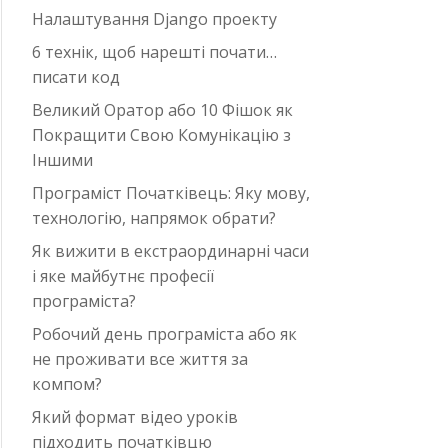
Налаштування Django проекту
6 технік, щоб нарешті почати…
писати код
Великий Оратор або 10 Фішок як
Покращити Свою Комунікацію з
Іншими
Програміст Початківець: Яку мову,
технологію, напрямок обрати?
Як вижити в екстраординарні часи
i яке майбутнє професії
програміста?
Робочий день програміста або як
не проживати все життя за
компом?
Який формат відео уроків
підходить початківцю