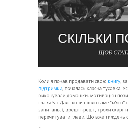
Коли я почав продавати свою
книгу
, з
підтримки
, почалась класна тусовка. У
виконували домашки, мотивація і пози
глави 5-ї. Далі, коли пішло саме “м’ясо”
запитань, і, врешті-решт, трохи скарг 
перечитувати глави. Що вже тиждень си