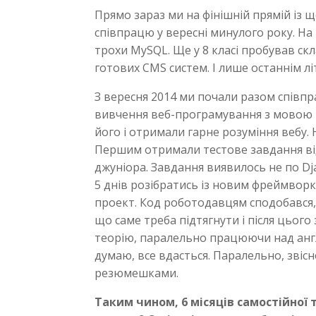
Прямо зараз ми на фінішній прямій із 
співпрацю у вересні минулого року. На
трохи MySQL. Ще у 8 класі пробував ск
готових CMS систем. І лише останнім л
З вересня 2014 ми почали разом співп
вивчення веб-програмування з мовою 
його і отримали гарне розуміння вебу.
Першим отримали тестове завдання від
джуніора. Завдання виявилось не по Dja
5 днів розібратись із новим фреймворк
проект. Код роботодавцям сподобався, а
що саме треба підтягнути і після цьог
теорію, паралельно працюючи над англі
думаю, все вдасться. Паралельно, звіс
резюмешками.
Таким чином, 6 місяців самостійної т