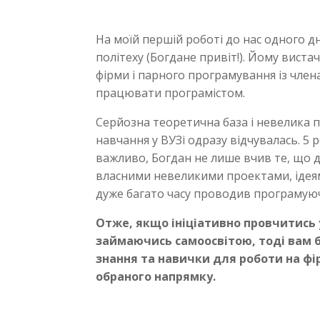
На моїй першій роботі до нас одного д
політеху (Богдане привіт!). Йому виста
фірми і парного програмування із член
працювати програмістом.
Серйозна теоретична база і невелика п
навчання у ВУЗі одразу відчувалась. 5 
важливо, Богдан не лише вчив те, що д
власними невеликими проектами, ідеям
дуже багато часу проводив програмуючи
Отже, якщо ініціативно провчитись 
займаючись самоосвітою, тоді вам б
знання та навички для роботи на фір
обраного напрямку.