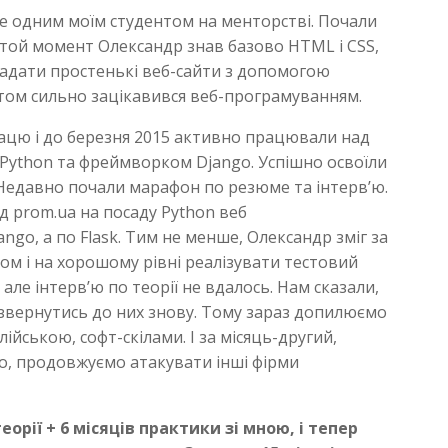
ще одним моїм студентом на менторстві. Почали
 той момент Олександр знав базово HTML i CSS,
ладати простенькі веб-сайти з допомогою
ітом сильно зацікавився веб-програмуванням.
рацю і до березня 2015 активно працювали над
Python та фреймворком Django. Успішно освоїли
 Недавно почали марафон по резюме та інтерв’ю.
 prom.ua на посаду Python веб
ngo, а по Flask. Тим не менше, Олександр зміг за
ом і на хорошому рівні реалізувати тестовий
ле інтерв’ю по теорії не вдалось. Нам сказали,
о звернутись до них знову. Тому зараз допилюємо
йською, софт-скілами. І за місяць-другий,
но, продовжуємо атакувати інші фірми
еорії + 6 місяців практики зі мною, і тепер