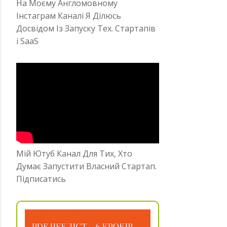
На Моєму Англомовному
Інстаграм Каналі Я Ділюсь
Досвідом Із Запуску Тех. Стартапів
і SaaS
Мій Ютуб Канал Для Тих, Хто
Думає Запустити Власний Стартап.
Підписатись