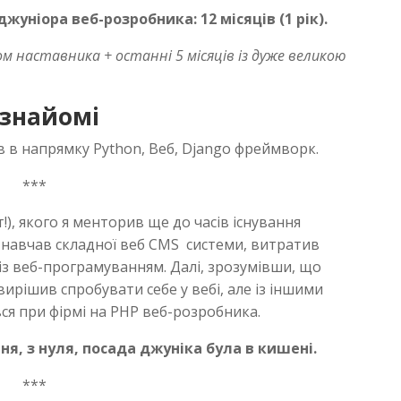
жуніора веб-розробника: 12 місяців (1 рік).
ом наставника + останні 5 місяців із дуже великою
 знайомі
ів в напрямку Python, Веб, Django фреймворк.
***
!), якого я менторив ще до часів існування
я навчав складної веб CMS системи, витратив
із веб-програмуванням. Далі, зрозумівши, що
вирішив спробувати себе у вебі, але із іншими
ався при фірмі на PHP веб-розробника.
ня, з нуля, посада джуніка була в кишені.
***