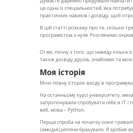
Думаєте даремно придумали навчати пр
це одна із спеціальностей, яка потребу
практичних навиків і досвіду, щоб от
В цій статті розкажу про те, скільки т
програмістом з нуля. Розглянемо окрем
Отже, почну з того, що наведу кілька іс
також досвіду друзів, знайомих та моїх 
Моя історія
Мою повну історію входу в програму
На останньому курсі університету, мех
запропонували спробувати себе в IT і
веб, мова – Python.
Перша спроба на початку осені триваліс
самодисципліни бракувало. Я зробив ве