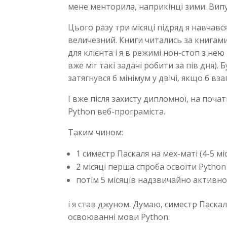
мене менторила, наприкінці зими. Вип
Цього разу три місяці підряд я навчавс
величезний. Книги читались за книгами
для клієнта і я в режимі нон-стоп з нею 
вже міг такі задачі робити за пів дня). 
затягнувся б мінімум у двічі, якщо б вз
І вже після захисту дипломної, на поча
Python веб-програміста.
Таким чином:
1 симестр Паскаля на мех-маті (4-5 мі
2 місяці перша спроба освоїти Python
потім 5 місяців надзвичайно активно
і я став джуном. Думаю, симестр Паскал
освоюванні мови Python.