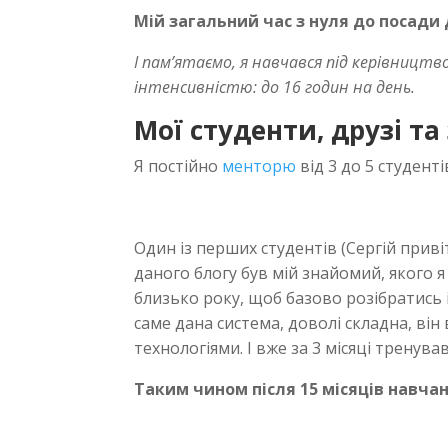
Мій загальний час з нуля до посади д
І пам’ятаємо, я навчався під керівництв
інтенсивністю: до 16 годин на день.
Мої студенти, друзі та
Я постійно
менторю
від 3 до 5 студент
Один із перших студентів (Сергій привіт
даного блогу був мій знайомий, якого 
близько року, щоб базово розібратись 
саме дана система, доволі складна, він 
технологіями. І вже за 3 місяці тренув
Таким чином після 15 місяців навчан