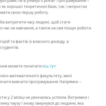
ограмістів в універі 5 років? Програмування –
є як хорошої теоретичної бази, так і непростих
римати свою першу роботу.
реба витратити часу людині, щоб стати
о час на навчання, а також на сам пошук роботи.
торій та фактів із власного досвіду, а
студентів.
вання можете почитати
ось тут
.
аніко-математичного факультету, мені
 почати вивчати програмування. Напрямок –
тю у 2 місяці не увінчалась успіхом. Витримки і
лику паузу і знову звернувся до людини, яка