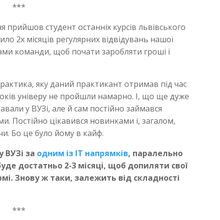
***
ня прийшов студент останніх курсів львівського
чило 2х місяців регулярних відвідувань нашої
ами команди, щоб почати заробляти гроші і
рактика, яку даний практикант отримав під час
років універу не пройшли намарно. І, що ще дуже
авали у ВУЗі, але й сам постійно займався
и. Постійно цікавився новинками і, загалом,
. Бо це було йому в кайф.
у ВУЗі за
одним із IT напрямків
, паралельно
уде достатньо 2-3 місяці, щоб допиляти свої
мі. Знову ж таки, залежить від складності
***