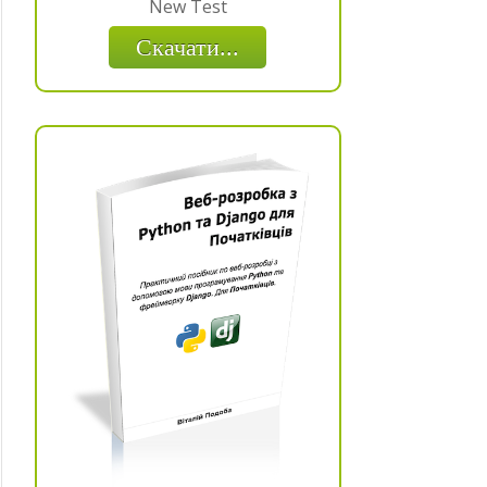
New Test
Скачати...