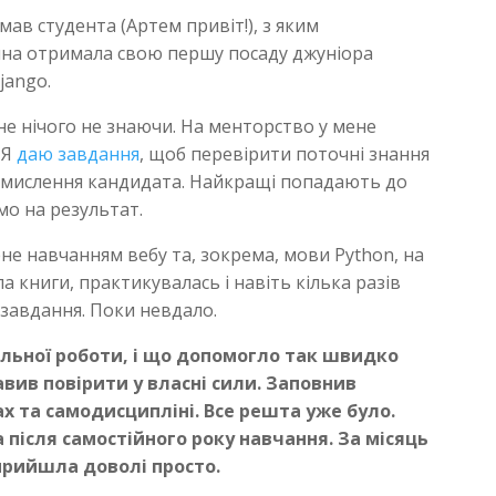
 мав студента (Артем привіт!), з яким
ина отримала свою першу посаду джуніора
jango.
не нічого не знаючи. На менторство у мене
 Я
даю завдання
, щоб перевірити поточні знання
чне мислення кандидата. Найкращі попадають до
мо на результат.
не навчанням вебу та, зокрема, мови Python, на
ла книги, практикувалась і навіть кілька разів
 завдання. Поки невдало.
пільної роботи, і що допомогло так швидко
вив повірити у власні сили. Заповнив
х та самодисципліні. Все решта уже було.
 після самостійного року навчання. За місяць
 прийшла доволі просто.