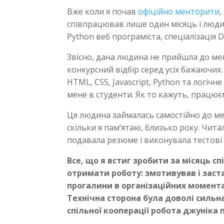
Вже коли я почав
офіційно менторити
,
співпрацював лише один місяць і люд
Python веб програміста, спеціалізація D
Звісно, дана людина не прийшла до ме
конкурсний відбір серед усіх бажаючих.
HTML, CSS, Javascript, Python та логі
мене в студенти. Як то кажуть, працює
Ця людина займалась самостійно до ме
скільки я пам’ятаю, близько року. Чита
подавала резюме і виконувала тестові
Все, що я встиг зробити за місяць с
отримати роботу: змотивував і заста
прогалини в організаційних момента
Технічна сторона була доволі сильна
спільної кооперації робота джуніка