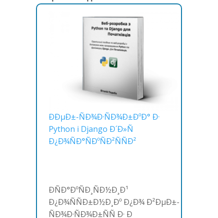
ÐÐµÐ±-ÑÐ¾Ð·ÑÐ¾Ð±ÐºÐ° Ð·
Python i Django Ð´Ð»Ñ
Ð¿Ð¾ÑÐ°ÑÐºÑÐ²ÑÑÐ²
ÐÑÐ°ÐºÑÐ¸ÑÐ½Ð¸Ð¹
Ð¿Ð¾ÑÑÐ±Ð½Ð¸Ðº Ð¿Ð¾ Ð²ÐµÐ±-
ÑÐ¾Ð·ÑÐ¾Ð±ÑÑ Ð· Ð