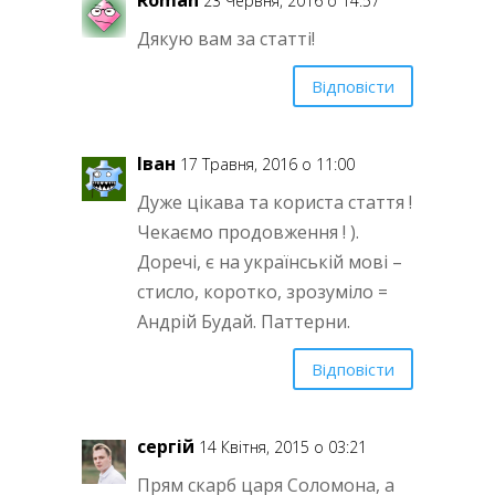
Roman
23 Червня, 2016 о 14:57
Дякую вам за статті!
Відповісти
Іван
17 Травня, 2016 о 11:00
Дуже цікава та користа стаття !
Чекаємо продовження ! ).
Доречі, є на українській мові –
стисло, коротко, зрозуміло =
Андрій Будай. Паттерни.
Відповісти
сергій
14 Квітня, 2015 о 03:21
Прям скарб царя Соломона, а