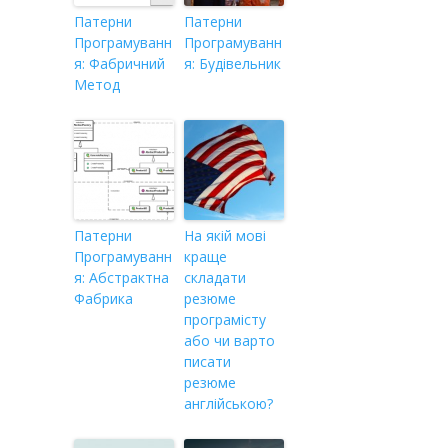
Патерни
Патерни
Програмуванн
Програмуванн
я: Фабричний
я: Будівельник
Метод
Патерни
На якій мові
Програмуванн
краще
я: Абстрактна
складати
Фабрика
резюме
програмісту
або чи варто
писати
резюме
англійською?