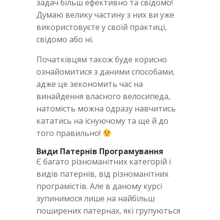
задач більш ефективно та свідомо!
Думаю велику частину з них ви уже
використовуєте у своїй практиці,
свідомо або ні.
Початківцям також буде корисно
ознайомитися з даними способами,
адже це зекономить час на
винайдення власного велосипеда,
натомість можна одразу навчитись
кататись на існуючому та ще й до
того правильно!
Види Патернів Програмування
Є багато різноманітних категорій і
видів патернів, від різноманітних
програмістів. Але в даному курсі
зупинимося лише на найбільш
поширених патернах, які групуються