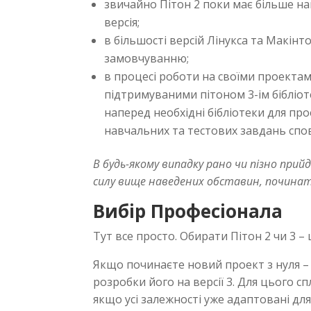
звичайно Пітон 2 поки має більше на
версія;
в більшості версій Лінукса та Макінт
замовчуванню;
в процесі роботи на своїми проекта
підтримуваними пітоном 3-ім бібліо
наперед необхідні бібліотеки для пр
навчальних та тестових завдань спо
В будь-якому випадку рано чи пізно прийд
силу вище наведених обставин, починати 
Вибір Професіонала
Тут все просто. Обирати Пітон 2 чи 3 –
Якщо починаєте новий проект з нуля –
розробки його на версії 3. Для цього сп
якщо усі залежності уже адаптовані дл