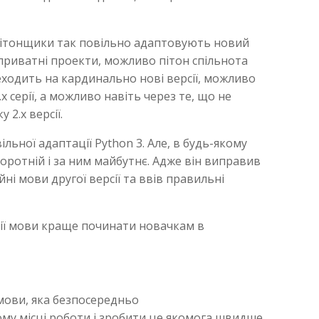
пітонщики так повільно адаптовують новий
 приватні проекти, можливо пітон спільнота
еходить на кардинально нові версії, можливо
x серії, а можливо навіть через те, що не
2.x версії.
льної адаптації Python 3. Але, в будь-якому
оротній і за ним майбутнє. Адже він виправив
ні мови другої версії та ввів правильні
сії мови краще починати новачкам в
 мови, яка безпосередньо
у місці роботи і зробити це якомога швидше.