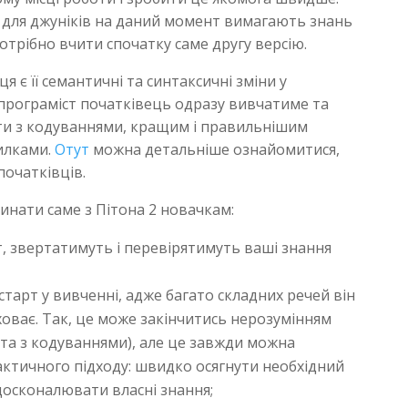
й для джуніків на даний момент вимагають знань
отрібно вчити спочатку саме другу версію.
я є її семантичні та синтаксичні зміни у
о програміст початківець одразу вивчатиме та
и з кодуваннями, кращим і правильнішим
илками.
Отут
можна детальніше ознайомитися,
початківців.
чинати саме з Пітона 2 новачкам:
, звертатимуть і перевірятимуть ваші знання
арт у вивченні, адже багато складних речей він
ховає. Так, це може закінчитись нерозумінням
ота з кодуваннями), але це завжди можна
ктичного підходу: швидко осягнути необхідний
досконалювати власні знання;