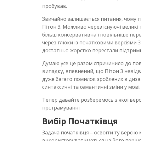
пробував.
Звичайно залишається питання, чому 
Пітон 3. Можливо через існуючі великі
більш консервативна і повільніше пер
через глюки із початковими версіями 3.
достатньо жорстко перестали підтримку 
Думаю усе це разом спричинило до пові
випадку, впевнений, що Пітон 3 невідв
дуже багато помилок зроблених в дизай
синтаксичні та семантичні зміни у мові.
Тепер давайте розберемось з якої вер
програмуванні:
Вибір Початківця
Задача початківця – освоїти ту версію
використовуватиметься на його першом