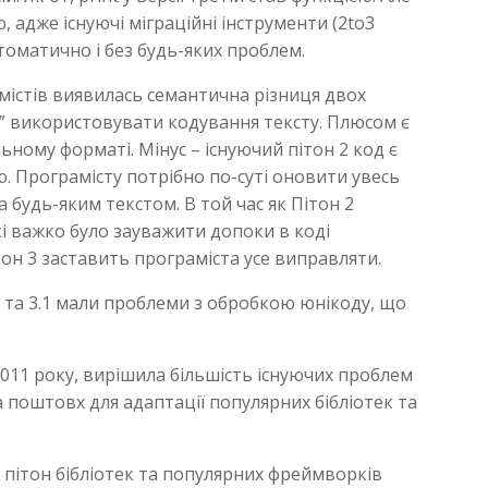
 адже існуючі міграційні інструменти (2to3
томатично і без будь-яких проблем.
містів виявилась семантична різниця двох
дь” використовувати кодування тексту. Плюсом є
ьному форматі. Мінус – існуючий пітон 2 код є
. Програмісту потрібно по-суті оновити увесь
та будь-яким текстом. В той час як Пітон 2
кі важко було зауважити допоки в коді
тон 3 заставить програміста усе виправляти.
.0 та 3.1 мали проблеми з обробкою юнікоду, що
.
011 року, вирішила більшість існуючих проблем
 поштовх для адаптації популярних бібліотек та
 пітон бібліотек та популярних фреймворків