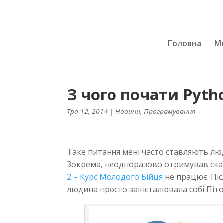
Головна
Мо
З чого почати Pyth
Тра 12, 2014
|
Новини
,
Програмування
Таке питання мені часто ставляють лю
Зокрема, неодноразово отримував скар
2 – Курс Молодого Бійця
не працює. Піс
людина просто заінсталювала собі Пітон 