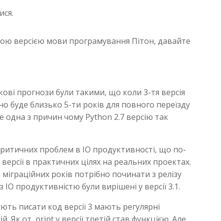
ися.
ьою версією мови програмування Пітон, давайте
кові прогнози були такими, що коли 3-тя версія
но буде близько 5-ти років для повного переїзду
Це одна з причин чому Python 2.7 версію так
критичних проблем в IO продуктивності, що по-
версії в практичних цілях на реальних проектах.
 міграційних років потрібно починати з релізу
 IO продуктивністю були вирішені у версії 3.1.
ують писати код версії 3 мають регулярні
. Як от, print у версії третій став функцією. Але