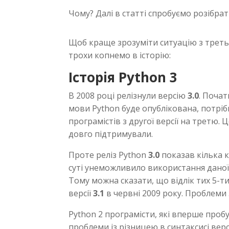
Чому? Далі в статті спробуємо розібрат
Щоб краще зрозуміти ситуацію з трет
трохи копнемо в історію:
Історія Python 3
В 2008 році релізнули версію
3.0
. Почат
мови Python буде опублікована, потріб
програмістів з другої версії на третю. 
довго підтримували.
Проте реліз Python
3.0
показав кілька 
суті унеможливило використання даної 
Тому можна сказати, що відлік тих 5-ти
версії
3.1
в червні 2009 року. Проблеми з
Python 2 програмісти, які вперше проб
проблеми із різницею в синтаксисі версій