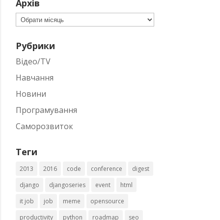
Архів
Архів
Рубрики
Відео/TV
Навчання
Новини
Програмування
Саморозвиток
Теги
2013
2016
code
conference
digest
django
djangoseries
event
html
it job
job
meme
opensource
productivity
python
roadmap
seo