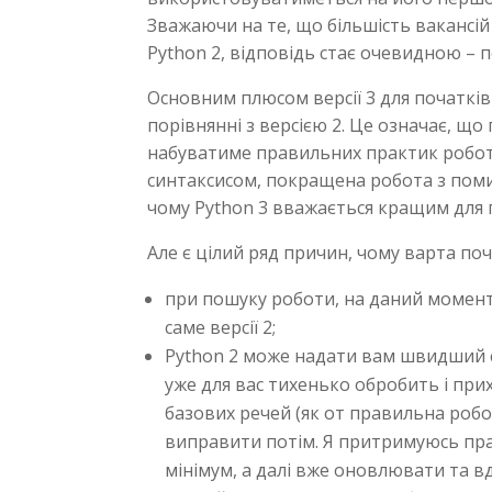
Зважаючи на те, що більшість вакансі
Python 2, відповідь стає очевидною – п
Основним плюсом версії 3 для початківц
порівнянні з версією 2. Це означає, щ
набуватиме правильних практик робот
синтаксисом, покращена робота з пом
чому Python 3 вважається кращим для 
Але є цілий ряд причин, чому варта по
при пошуку роботи, на даний момент
саме версії 2;
Python 2 може надати вам швидший ст
уже для вас тихенько обробить і при
базових речей (як от правильна роб
виправити потім. Я притримуюсь пра
мінімум, а далі вже оновлювати та в