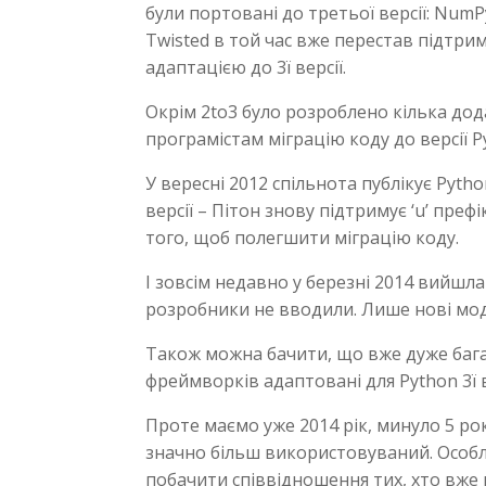
були портовані до третьої версії: NumPy, 
Twisted в той час вже перестав підтри
адаптацією до 3ї версії.
Окрім 2to3 було розроблено кілька до
програмістам міграцію коду до версії Py
У вересні 2012 спільнота публікує Pyth
версії – Пітон знову підтримує ‘u’ преф
того, щоб полегшити міграцію коду.
І зовсім недавно у березні 2014 вийшла
розробники не вводили. Лише нові модул
Також можна бачити, що вже дуже багат
фреймворків адаптовані для Python 3ї в
Проте маємо уже 2014 рік, минуло 5 років
значно більш використовуваний. Особ
побачити співвідношення тих, хто вже п