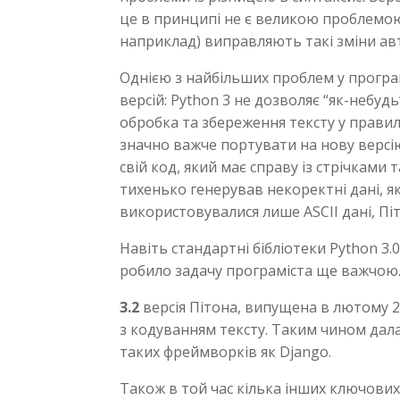
це в принципі не є великою проблемою,
наприклад) виправляють такі зміни ав
Однією з найбільших проблем у програ
версій: Python 3 не дозволяє “як-небу
обробка та збереження тексту у правил
значно важче портувати на нову версію
свій код, який має справу із стрічками 
тихенько генерував некоректні дані, я
використовувалися лише ASCII дані, Пі
Навіть стандартні бібліотеки Python 3
робило задачу програміста ще важчою
3.2
версія Пітона, випущена в лютому 2
з кодуванням тексту. Таким чином дала
таких фреймворків як Django.
Також в той час кілька інших ключових