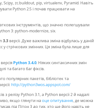
Scipy, zc.buildout, pip, virtualenv, Pyramid. Навіть
мувати Python 2.5 і почав працювати на
даткових інструментів, що значно полегшували
thon 3: python-modernize, six.
on
3.3
версії. Дуже важлива зміна відбулась у даній
ікс у стрічкових змінних. Ця зміна була лише для
 версія
Python 3.4.0
. Ніяких синтаксичних змін
і та багато баг фіксів.
о популярних пакетів, бібліотек та
ерсії:
http://python3wos.appspot.com/
 з релізу Python 3.1, а Python версії 2 й надалі
ливо, якщо глянути на
оце
опитування
, де можна
исав під Пітон 3 до тих, хто ще його навіть не