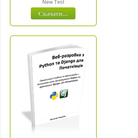
New Test
Скачати...