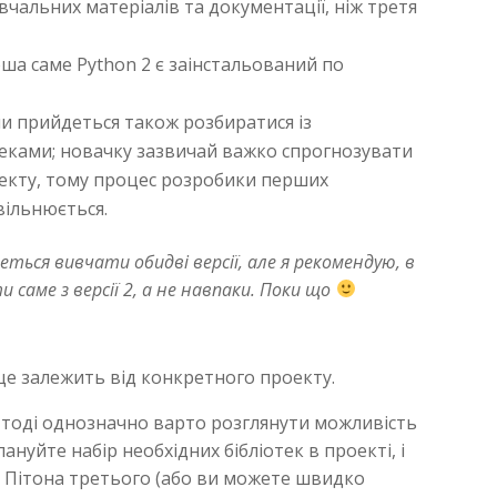
вчальних матеріалів та документації, ніж третя
оша саме Python 2 є заінстальований по
ми прийдеться також розбиратися із
теками; новачку зазвичай важко спрогнозувати
оекту, тому процес розробики перших
вільнюється.
еться вивчати обидві версії, але я рекомендую, в
саме з версії 2, а не навпаки. Поки що
 це залежить від конкретного проекту.
 тоді однозначно варто розглянути можливість
лануйте набір необхідних бібліотек в проекті, і
я Пітона третього (або ви можете швидко