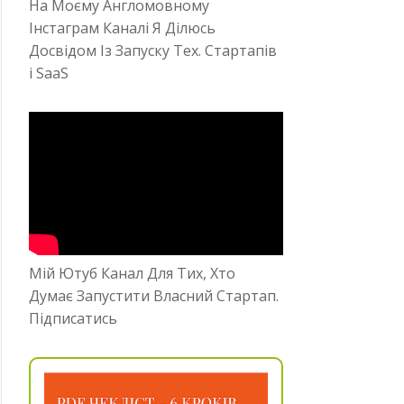
На Моєму Англомовному
Інстаграм Каналі Я Ділюсь
Досвідом Із Запуску Тех. Стартапів
і SaaS
Мій Ютуб Канал Для Тих, Хто
Думає Запустити Власний Стартап.
Підписатись