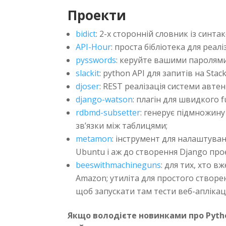
Проекти
bidict
: 2-х сторонній словник із синтак
API-Hour
: проста бібліотека для реал
pysswords
: керуйте вашими паролями
slackit
: python API для запитів на Stac
djoser
: REST реалізація системи автен
django-watson
: плагін для швидкого 
rdbmd-subsetter
: генерує підмножину
зв’язки між таблицями;
metamon
: інструмент для налаштуван
Ubuntu і аж до створення Django прое
beeswithmachineguns
: для тих, хто 
Amazon; утиліта для простого створен
щоб запускати там тести веб-аплікац
Якщо володієте новинками про Pytho