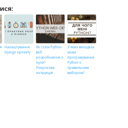
ися:
я
Налаштування
Як стати Python
У яких випадках
Django проекту
веб
мова
розробником з
програмування
нуля?
Python є
Покрокова
правильним
,
інструкція
вибором?