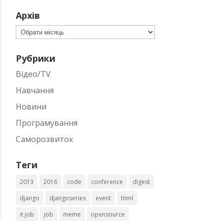
Архів
Архів
Рубрики
Відео/TV
Навчання
Новини
Програмування
Саморозвиток
Теги
2013
2016
code
conference
digest
django
djangoseries
event
html
it job
job
meme
opensource