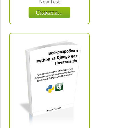
New Test
Скачати...