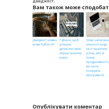
дайджест.
Вам також може сподобат
Дайджест новин
7 фішок, щоб
Чому написанн
мови Python #1
успішно
класного коду
дописати свою
не є гарантією
першу технічну
успіху, або 6
книгу
технік
продуктивності
які часто
ігнорують
програмісти
Опублікувати коментар