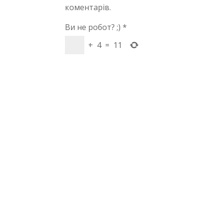
коментарів.
Ви не робот? ;)
*
+
4
=
11