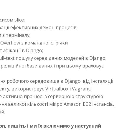
сисом slice;
ізації ефективних демон процесів;
 з терміналу;
kOverflow з командної стрічки;
тифікації в Django;
full-text пошуку серед даних моделей в Django;
 реляційної бази даних і при цьому враховує
ня робочого середовища в Django; від інсталяції
кту; використовує Virtualbox i Vagrant;
вже активно працює із серверною структурою
ня великої кількості мікро Amazon EC2 інстансів,
ій.
n, пишіть і ми їх включимо у наступний