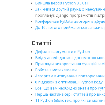
Вийшла версія Python 3.5.0a1
Закінчився другий раунд фінансуванн
проплачує Django програмістів підт
Конференція PyData цьогоріч відбуде
До 16 лютого приймаються заявки від
Статті
Дефолтні аргументи в Python
Ввід у аналіз даних з допомогою мов
Приклади використання функцій заміс
Робота з метакласами
Алгоритм витягування повторюваних 
6 підказок з оптимізації Python коду
Все, що вам необхідно знати про Pyt
Перша частина серії статтей про ви
11 Python бібліотек, про які ви могли