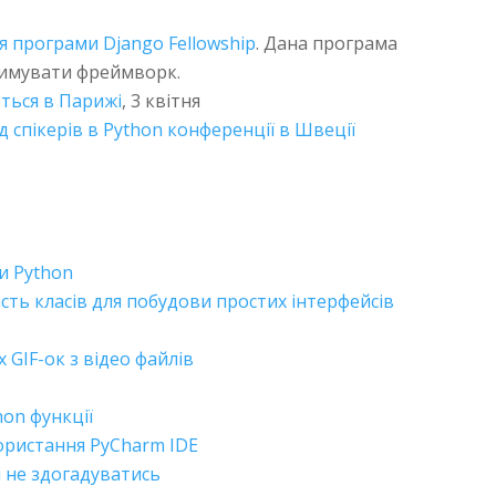
я програми Django Fellowship
. Дана програма
римувати фреймворк.
ться в Парижі
, 3 квітня
 спікерів в Python конференції в Швеції
и Python
ть класів для побудови простих інтерфейсів
GIF-ок з відео файлів
hon функції
користання PyCharm IDE
 і не здогадуватись