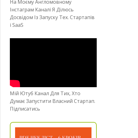
На Моєму Англомовному
Інстаграм Каналі Я Ділюсь
Досвідом Із Запуску Тех. Стартапів
і SaaS
Мій Ютуб Канал Для Тих, Хто
Думає Запустити Власний Стартап.
Підписатись