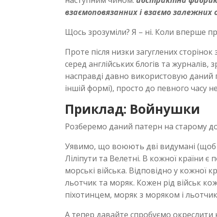
наступним чином:
абстрактна фабрик
взаємоповязанних і взаємо залежних о
Щось зрозуміли? Я – ні. Коли вперше п
Проте після низки загуглених сторінок
серед англійських блогів та журналів, з
насправді давно використовую даний п
іншій формі), просто до певного часу н
Приклад: Войнушки
Розберемо даний патерн на старому д
Уявимо, що воюють дві видумані (щоб
Ліліпути та Велетні. В кожної країни є п
морські війська. Відповідно у кожної кр
льотчик та моряк. Кожен рід військ кож
піхотинцем, моряк з моряком і льотчик
А тепер давайте спробуємо окреслити н