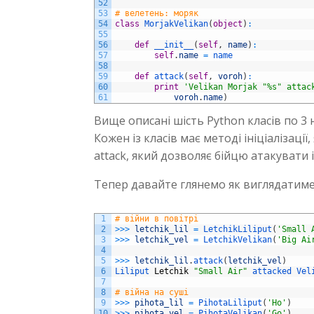
52
53
# велетень: моряк
54
class
MorjakVelikan
(
object
)
:
55
56
def
__init__
(
self
,
name
)
:
57
self
.
name
=
name
58
59
def
attack
(
self
,
voroh
)
:
60
print
'Velikan Morjak "%s" attac
61
voroh
.
name
)
Вище описані шість Python класів по 3 н
Кожен із класів має методі ініціалізаці
attack, який дозволяє бійцю атакувати і
Тепер давайте глянемо як виглядатиме
1
# війни в повітрі
2
>>>
letchik_lil
=
LetchikLiliput
(
'Small 
3
>>>
letchik_vel
=
LetchikVelikan
(
'Big Ai
4
5
>>>
letchik_lil
.
attack
(
letchik_vel
)
6
Liliput 
Letchik
"Small Air"
attacked 
Vel
7
8
# війна на суші
9
>>>
pihota_lil
=
PihotaLiliput
(
'Ho'
)
10
>>>
pihota_vel
=
PihotaVelikan
(
'Go'
)