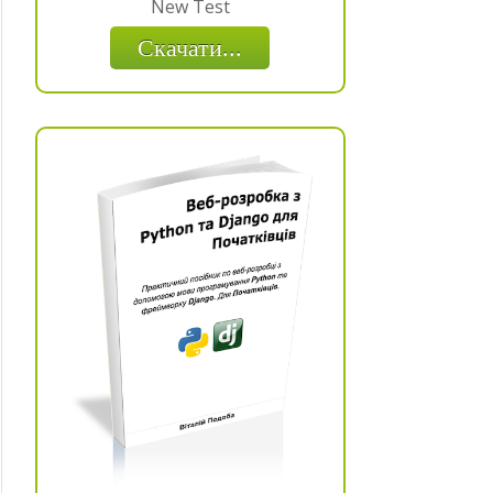
New Test
Скачати...