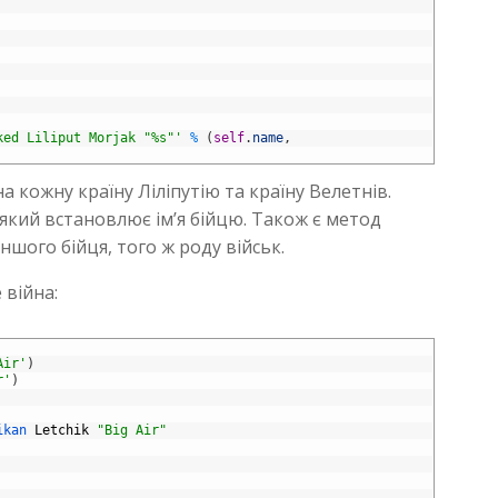
ked Liliput Morjak "%s"'
%
(
self
.
name
,
а кожну країну Ліліпутію та країну Велетнів.
ї, який встановлює ім’я бійцю. Також є метод
ншого бійця, того ж роду військ.
 війна:
Air'
)
r'
)
ikan 
Letchik
"Big Air"