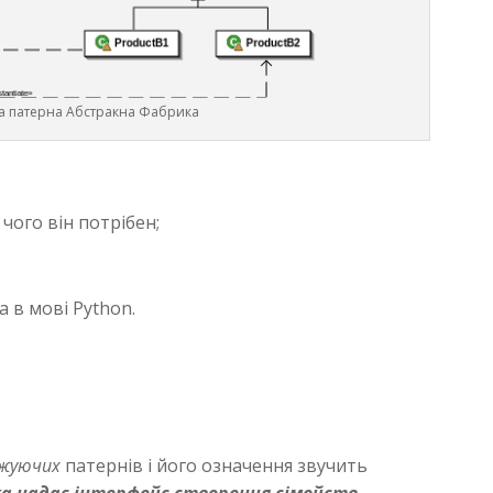
а патерна Абстракна Фабрика
чого він потрібен;
 в мові Python.
жуючих
патернів і його означення звучить