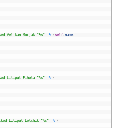
ked Velikan Morjak "%s"'
%
(
self
.
name
,
ked Liliput Pihota "%s"'
%
(
cked Liliput Letchik "%s"'
%
(