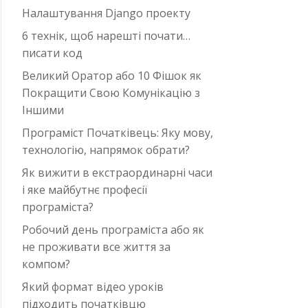
Налаштування Django проекту
6 технік, щоб нарешті почати…
писати код
Великий Оратор або 10 Фішок як
Покращити Свою Комунікацію з
Іншими
Програміст Початківець: Яку мову,
технологію, напрямок обрати?
Як вижити в екстраординарні часи
i яке майбутнє професії
програміста?
Робочий день програміста або як
не проживати все життя за
компом?
Який формат відео уроків
підходить початківцю