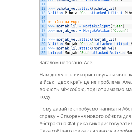
11
12
>>>
pihota_vel
.
attack
(
pihota_lil
)
13
Velikan 
Pihota
"Go"
attacked 
Liliput 
Pih
14
15
# війна на морі
16
>>>
morjak_lil
=
MorjakLiliput
(
'Sea'
)
17
>>>
morjak_vel
=
MorjakVelikan
(
'Ocean'
)
18
19
>>>
morjak_vel
.
attack
(
morjak_lil
)
20
Velikan 
Morjak
"Ocean"
attacked 
Liliput 
21
>>>
morjak_lil
.
attack
(
morjak_vel
)
22
Liliput 
Morjak
"Sea"
attacked 
Velikan 
Mo
Загалом непогано. Але…
Нам довелось використовувати явно імен
військ і двох країн це не проблема. Але
воюють між собою, тоді отримаємо ма
коду.
Тому давайте спробуємо написати Абст
справу – Створення нового об’єкта для 
Абстрактна Фабрика використовуватиме
Така собі заготовка для заводу виробн