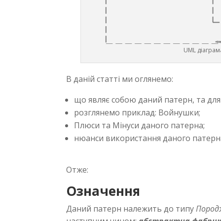
UML діаграм
В даній статті ми оглянемо:
що являє собою даний патерн, та для 
розглянемо приклад: Войнушки;
Плюси та Мінуси даного патерна;
нюанси використання даного патерна
Отже:
Означення
Даний патерн належить до типу
Пород