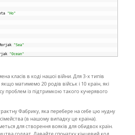
ota
"Ho"
Morjak
"Sea"
rjak
"Ocean"
а класів в коді нашої війни. Для 3-х типів
, якщо матимемо 20 родів військ і 10 країн, які
су проблем із підтримкою такого кучерявого
рактну Фабрику, яка перебере на себе цю нудну
сімейства (в нашому випадку це країна).
ться для створення вояків для обидвох країн.
ицтва солдат. Давайте спочатку кінцевий код