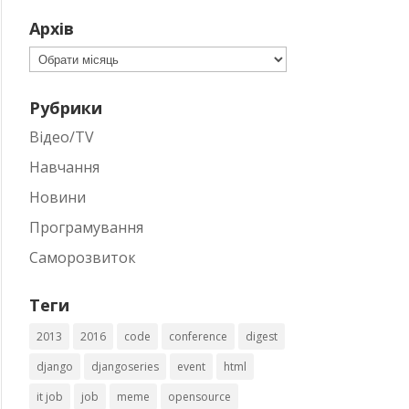
Архів
Архів
Рубрики
Відео/TV
Навчання
Новини
Програмування
Саморозвиток
Теги
2013
2016
code
conference
digest
django
djangoseries
event
html
it job
job
meme
opensource