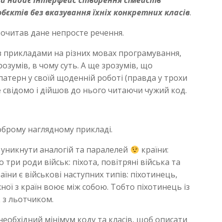
а надає інтерфейс створення сімейств
бєктів без вказування їхніх конкретних класів
.
рочитав дане непросте речення.
 з прикладами на різних мовах програмування,
розумів, в чому суть. А ще зрозумів, що
атерн у своїй щоденній роботі (правда у трохи
е свідомо і дійшов до нього читаючи чужий код.
оброму наглядному прикладі.
 уникнути аналогій та паралелей
країни:
о три роди військ: піхота, повітряні війська та
аїни є військові наступних типів: піхотинець,
ної з країн воює між собою. Тобто піхотинець із
 з льотчиком.
еобхідний мінімум коду та класів, щоб описати