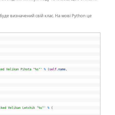
 буде визначений свій клас. На мові Python це
ked Velikan Pihota "%s"'
%
(
self
.
name
,
cked Velikan Letchik "%s"'
%
(