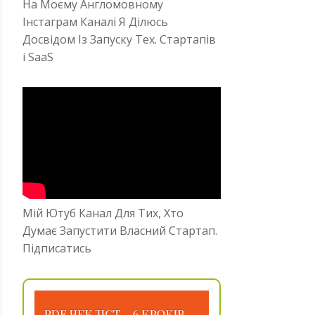
На Моєму Англомовному
Інстаграм Каналі Я Ділюсь
Досвідом Із Запуску Тех. Стартапів
і SaaS
Мій Ютуб Канал Для Тих, Хто
Думає Запустити Власний Стартап.
Підписатись