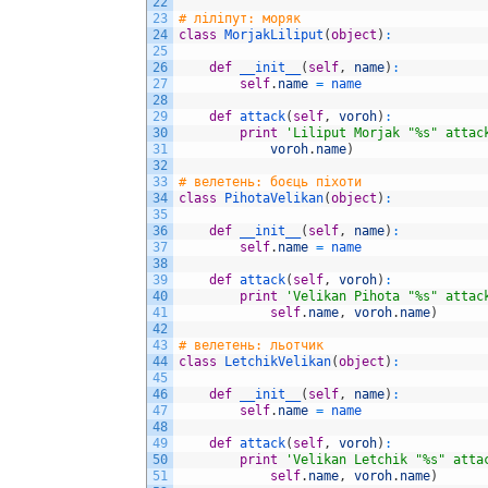
22
23
# ліліпут: моряк
24
class
MorjakLiliput
(
object
)
:
25
26
def
__init__
(
self
,
name
)
:
27
self
.
name
=
name
28
29
def
attack
(
self
,
voroh
)
:
30
print
'Liliput Morjak "%s" attac
31
voroh
.
name
)
32
33
# велетень: боєць піхоти
34
class
PihotaVelikan
(
object
)
:
35
36
def
__init__
(
self
,
name
)
:
37
self
.
name
=
name
38
39
def
attack
(
self
,
voroh
)
:
40
print
'Velikan Pihota "%s" attac
41
self
.
name
,
voroh
.
name
)
42
43
# велетень: льотчик
44
class
LetchikVelikan
(
object
)
:
45
46
def
__init__
(
self
,
name
)
:
47
self
.
name
=
name
48
49
def
attack
(
self
,
voroh
)
:
50
print
'Velikan Letchik "%s" atta
51
self
.
name
,
voroh
.
name
)