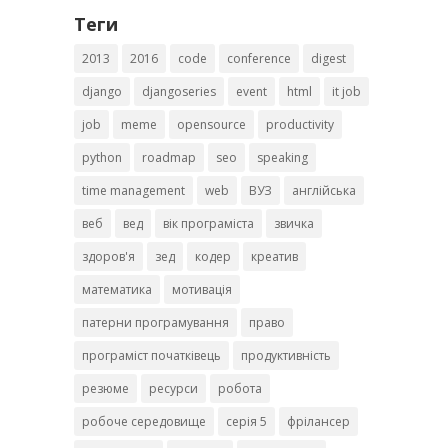
Теги
2013
2016
code
conference
digest
django
djangoseries
event
html
it job
job
meme
opensource
productivity
python
roadmap
seo
speaking
time management
web
ВУЗ
англійська
веб
вед
вік програміста
звичка
здоров'я
зед
кодер
креатив
математика
мотивація
патерни програмування
право
програміст початківець
продуктивність
резюме
ресурси
робота
робоче середовище
серія 5
фрілансер