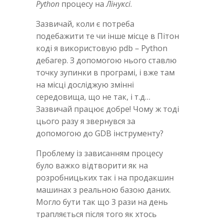
Python
процесу на
Лінуксі
.
Зазвичай, коли є потреба
подебажити те чи інше місце в Пітон
коді я використовую pdb – Python
дебагер. З допомогою нього ставлю
точку зупинки в програмі, і вже там
на місці досліджую змінні
середовища, що не так, і т.д…
Зазвичай працює добре! Чому ж тоді
цього разу я звернувся за
допомогою до GDB інструменту?
Проблему із зависанням процесу
було важко відтворити як на
розробницьких так і на продакшин
машинах з реальною базою даних.
Могло бути так що 3 рази на день
трапляється після того як хтось