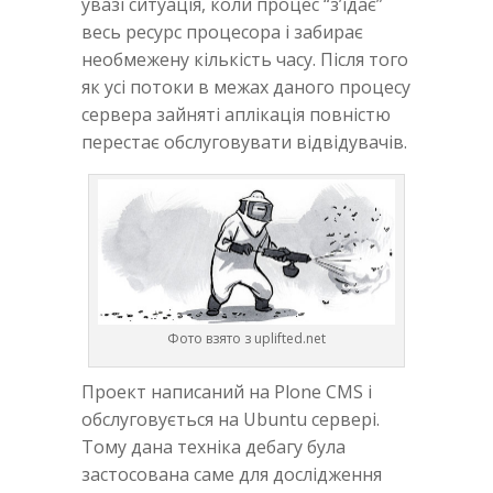
увазі ситуація, коли процес “з’їдає”
весь ресурс процесора і забирає
необмежену кількість часу. Після того
як усі потоки в межах даного процесу
сервера зайняті аплікація повністю
перестає обслуговувати відвідувачів.
Фото взято з uplifted.net
Проект написаний на Plone CMS і
обслуговується на Ubuntu сервері.
Тому дана техніка дебагу була
застосована саме для дослідження