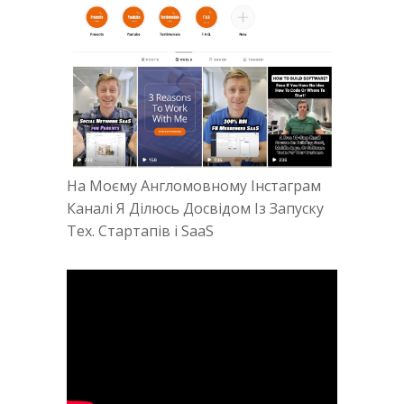
На Моєму Англомовному Інстаграм
Каналі Я Ділюсь Досвідом Із Запуску
Тех. Стартапів і SaaS