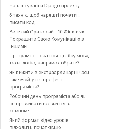
Налаштування Django проекту
6 технік, щоб нарешті почати…
писати код
Великий Оратор або 10 Фішок як
Покращити Свою Комунікацію з
Іншими
Програміст Початківець: Яку мову,
технологію, напрямок обрати?
Як вижити в екстраординарні часи
i яке майбутнє професії
програміста?
Робочий день програміста або як
не проживати все життя за
компом?
Який формат відео уроків
підходить початківцю