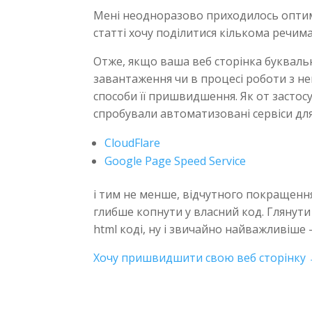
Мені неодноразово приходилось оптимізу
статті хочу поділитися кількома речим
Отже, якщо ваша веб сторінка буквально
завантаження чи в процесі роботи з не
способи її пришвидшення. Як от застос
спробували автоматизовані сервіси для
CloudFlare
Google Page Speed Service
і тим не менше, відчутного покращення 
глибше копнути у власний код. Глянут
html коді, ну і звичайно найважливіше – 
Хочу пришвидшити свою веб сторінку