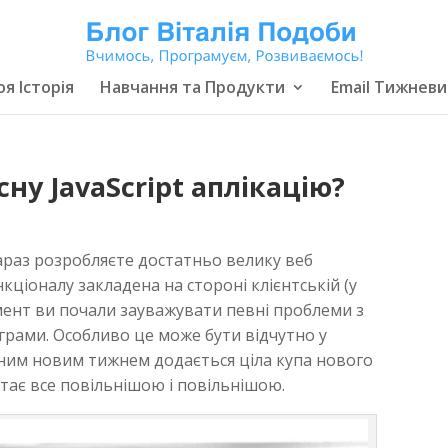
я Історія
Навчання та Продукти
Email Тижневи
у JavaScript аплікацію?
араз розробляєте достатньо велику веб
ункціоналу закладена на стороні клієнтській (у
омент ви почали зауважувати певні проблеми з
рами. Особливо це може бути відчутно у
ним новим тижнем додається ціла купа нового
стає все повільнішою і повільнішою.