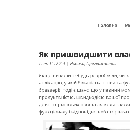
Головна
Мо
Як пришвидшити власн
Лют 11, 2014
|
Новини
,
Програмування
Якщо ви коли-небудь розробляли, чи з
аплікацію, у якій більшість логіки та ф
бравзері), тоді є шанс, що у певний м
продуктвністю, швидкодією вашої прог
довготермінових проектах, коли з кож
функціоналу і відповідно веб сторінка 