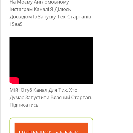
На Моєму Англомовному
Інстаграм Каналі Я Ділюсь
Досвідом Із Запуску Тех. Стартапів
і SaaS
Мій Ютуб Канал Для Тих, Хто
Думає Запустити Власний Стартап.
Підписатись