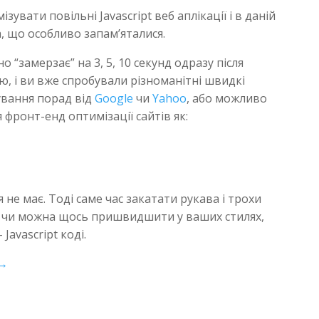
вати повільні Javascript веб аплікації і в даній
а, що особливо запам’яталися.
 “замерзає” на 3, 5, 10 секунд одразу після
ю, і ви вже спробували різноманітні швидкі
ування порад від
Google
чи
Yahoo
, або можливо
 фронт-енд оптимізації сайтів як:
не має. Тоді саме час закатати рукава і трохи
и чи можна щось пришвидшити у ваших стилях,
Javascript коді.
 →