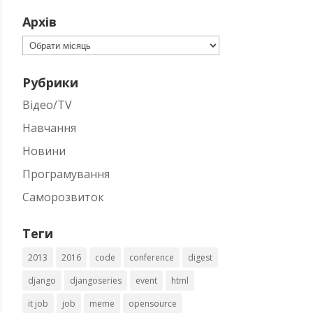
Архів
Архів
Рубрики
Відео/TV
Навчання
Новини
Програмування
Саморозвиток
Теги
2013
2016
code
conference
digest
django
djangoseries
event
html
it job
job
meme
opensource