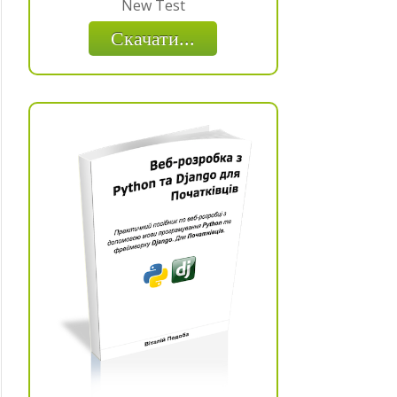
New Test
Скачати...