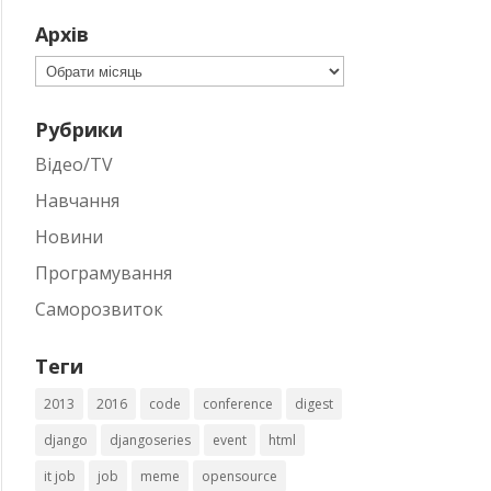
Архів
Архів
Рубрики
Відео/TV
Навчання
Новини
Програмування
Саморозвиток
Теги
2013
2016
code
conference
digest
django
djangoseries
event
html
it job
job
meme
opensource