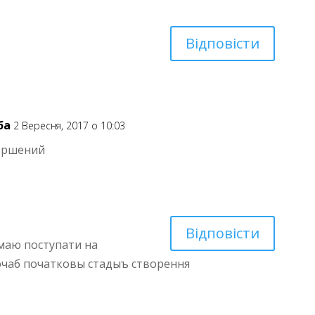
Відповісти
ба
2 Вересня, 2017 о 10:03
вершений
Відповісти
умаю поступати на
очаб початковы стадыъ створення