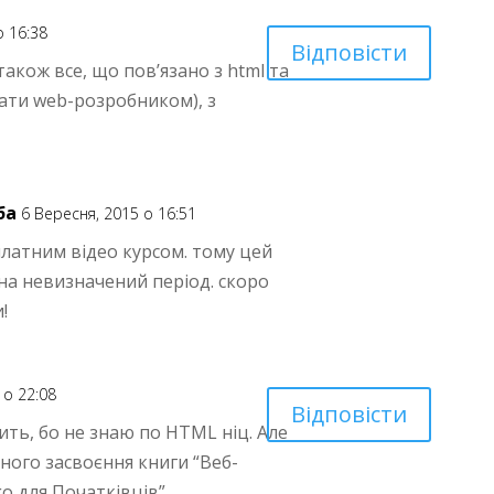
о 16:38
Відповісти
також все, що пов’язано з html та
тати web-розробником), з
ба
6 Вересня, 2015 о 16:51
латним відео курсом. тому цей
на невизначений період. скоро
!
 о 22:08
Відповісти
ить, бо не знаю по HTML ніц. Але
шного засвоєння книги “Веб-
go для Початківців”