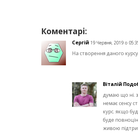
Коментарі:
Сергій
19 Червня, 2019 о 05:3
На створення даного курсу 
Віталій Подо
думаю що ні. 
немає сенсу 
курс. якщо бу
буде повноцін
живою підтр