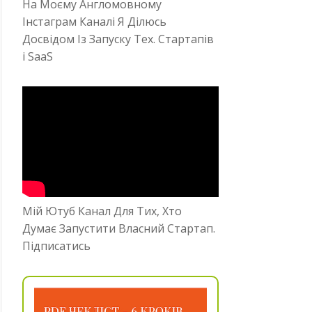
На Моєму Англомовному
Інстаграм Каналі Я Ділюсь
Досвідом Із Запуску Тех. Стартапів
і SaaS
Мій Ютуб Канал Для Тих, Хто
Думає Запустити Власний Стартап.
Підписатись