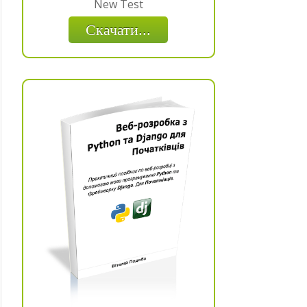
New Test
Скачати...