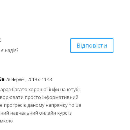
5
Відповісти
є надія?
ба
28 Червня, 2019 о 11:43
зараз багато хорошої інфи на ютубі.
створювати просто інформативний
де прогрес в даному напрямку то це
ний навчальний онлайн курс із
имкою.