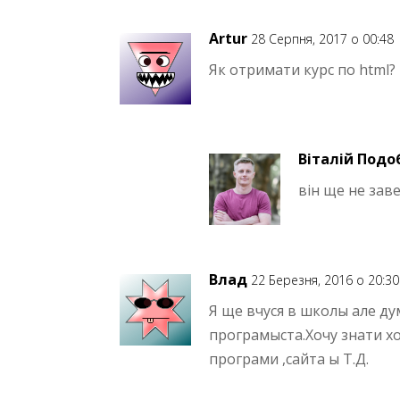
Artur
28 Серпня, 2017 о 00:48
Як отримати курс по html?
Віталій Подо
він ще не за
Влад
22 Березня, 2016 о 20:30
Я ще вчуся в школы але д
програмыста.Хочу знати х
програми ,сайта ы Т.Д.