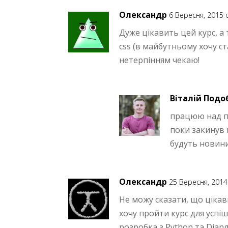
Олександр
6 Вересня, 2015 
Дуже цікавить цей курс, а 
css (в майбутньому хочу с
нетерпінням чекаю!
Віталій Подо
працюю над п
поки закинув 
будуть новини
Олександр
25 Вересня, 2014
Не можу сказати, що цікав
хочу пройти курс для успі
розробка з Python та Djan