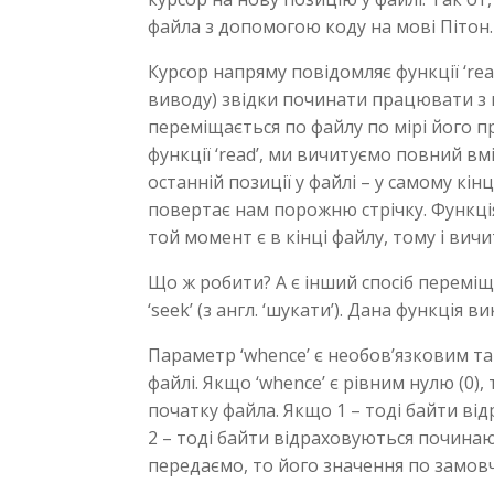
файла з допомогою коду на мові Пітон.
Курсор напряму повідомляє функції ‘rea
виводу) звідки починати працювати з
переміщається по файлу по мірі його 
функції ‘read’, ми вичитуємо повний в
останній позиції у файлі – у самому кі
повертає нам порожню стрічку. Функція
той момент є в кінці файлу, тому і вич
Що ж робити? А є інший спосіб переміщ
‘seek’ (з англ. ‘шукати’). Дана функція в
Параметр ‘whence’ є необов’язковим т
файлі. Якщо ‘whence’ є рівним нулю (0),
початку файла. Якщо 1 – тоді байти ві
2 – тоді байти відраховуються починаю
передаємо, то його значення по замов