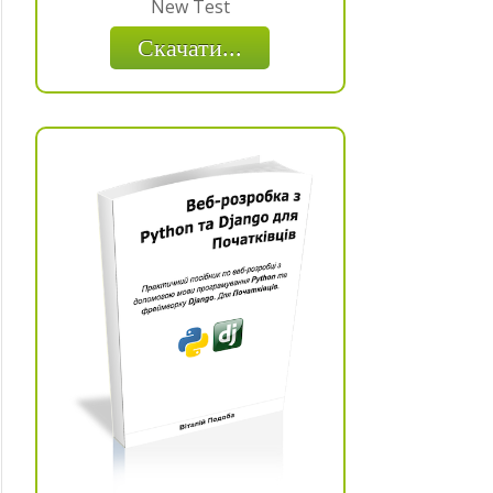
New Test
Скачати...