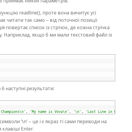
не приймає ніяких параметрів.
ункцію readline(), проте вона вичитує усі
ає читати так само – від поточної позиції
ія повертає список із стрічок, де кожна стрічка
лу. Наприклад, якщо б ми мали текстовий файл із
 б наступні результати:
 Champions\n'
,
'My name is Vova\n'
,
'\n'
,
'Last Line in My File\
имволи ‘\n’ – це і є якраз ті сами переводи на
клавіші Enter.