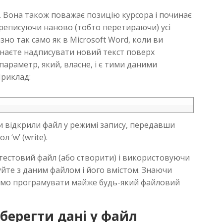
л. Вона також поважає позицію курсора і починає
ереписуючи наново (тобто перетираючи) усі
зно так само як в Microsoft Word, коли ви
чинаєте надписувати новий текст поверх
параметр, який, власне, і є тими даними
Приклад:
ми відкрили файл у режимі запису, передавши
 ‘w’ (write).
 тестовий файл (або створити) і використовуючи
йте з даним файлом і його вмістом. Знаючи
жемо програмувати майже будь-який файловий
 зберегти дані у файл