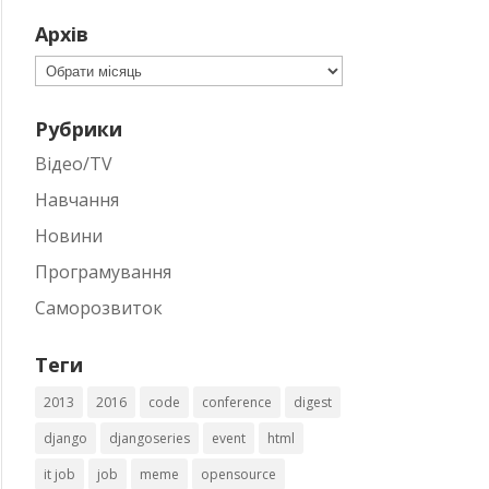
Архів
Архів
Рубрики
Відео/TV
Навчання
Новини
Програмування
Саморозвиток
Теги
2013
2016
code
conference
digest
django
djangoseries
event
html
it job
job
meme
opensource