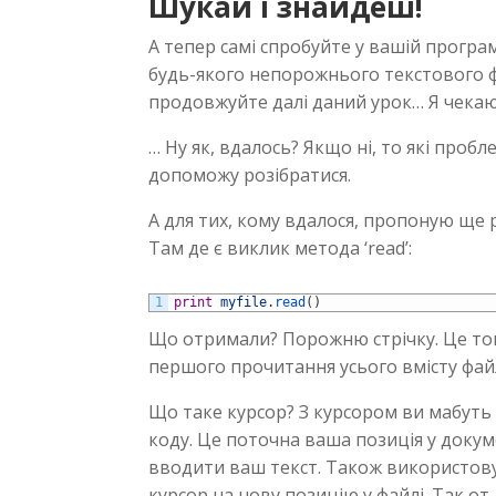
Шукай і знайдеш!
А тепер самі спробуйте у вашій програм
будь-якого непорожнього текстового ф
продовжуйте далі даний урок… Я чек
… Ну як, вдалось? Якщо ні, то які проб
допоможу розібратися.
А для тих, кому вдалося, пропоную ще 
Там де є виклик метода ‘read’:
1
print
myfile
.
read
(
)
Що отримали? Порожню стрічку. Це том
першого прочитання усього вмісту файл
Що таке курсор? З курсором ви мабуть
коду. Це поточна ваша позиція у докуме
вводити ваш текст. Також використов
курсор на нову позицію у файлі. Так о