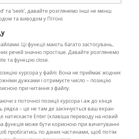
d’ та ‘seek’, давайте розглянемо інші не менш
одом та виводом у Пітоні.
ду
файлами. Ці функції мають багато застосувань,
них речей значно простіше. Давайте розглянемо
rite та функцію close.
озицію курсора у файлі. Вона не приймає жодних
рожніми дужками і отримуєте число – позицію
рисною при читання з файлу.
аючи з поточної позиції курсора і аж до кінця
ь рядка – це не там де закінчується ваш екран
де натискаєте Enter (клавіша переводу на новий
на функція може бути корисною при вичитуванні
 щоб пробігатись по даних частинами, щоб потім