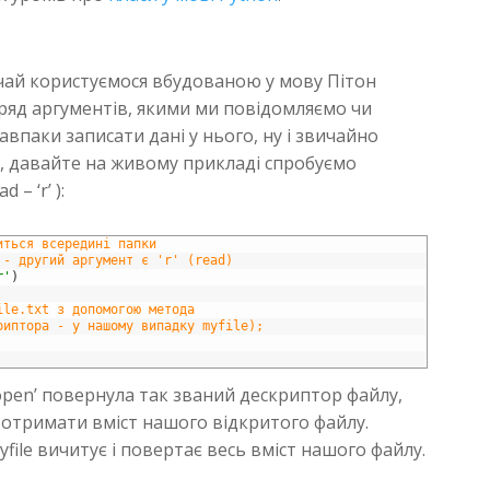
ичай користуємося вбудованою у мову Пітон
 ряд аргументів, якими ми повідомляємо чи
впаки записати дані у нього, ну і звичайно
, давайте на живому прикладі спробуємо
– ‘r’ ):
иться всередині папки
 - другий аргумент є 'r' (read)
r'
)
ile.txt з допомогою метода
риптора - у нашому випадку myfile);
open’ повернула так званий дескриптор файлу,
отримати вміст нашого відкритого файлу.
file вичитує і повертає весь вміст нашого файлу.