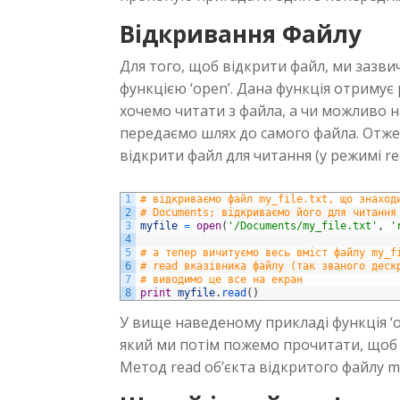
Відкривання Файлу
Для того, щоб відкрити файл, ми зазв
функцією ‘open’. Дана функція отримує
хочемо читати з файла, а чи можливо на
передаємо шлях до самого файла. Отже
відкрити файл для читання (у режимі read 
1
# відкриваємо файл my_file.txt, що знаход
2
# Documents; відкриваємо його для читання
3
myfile
=
open
(
'/Documents/my_file.txt'
,
'
4
5
# а тепер вичитуємо весь вміст файлу my_f
6
# read вказівника файлу (так званого деск
7
# виводимо це все на екран
8
print
myfile
.
read
(
)
У вище наведеному прикладі функція ‘
який ми потім пожемо прочитати, щоб 
Метод read об’єкта відкритого файлу my