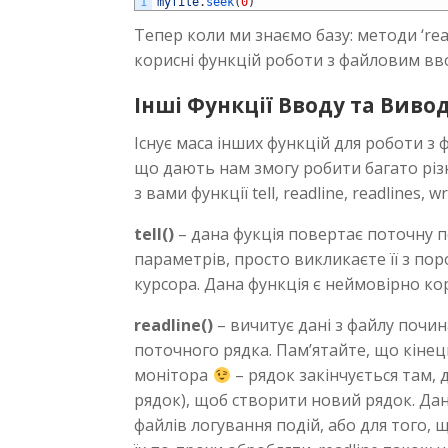
1
myfile
.
seek
(
0
)
Тепер коли ми знаємо базу: методи ‘rea
корисні функцій роботи з файловим вв
Інші Функції Вводу та Виво
Існує маса інших функцій для роботи з 
що дають нам змогу робити багато різ
з вами функції tell, readline, readlines, w
tell()
– дана фукція повертає поточну п
параметрів, просто викликаєте її з по
курсора. Дана функція є неймовірно ко
readline()
– вичитує дані з файлу почин
поточного рядка. Пам’ятайте, що кінец
монітора
– рядок закінчується там, 
рядок), щоб створити новий рядок. Да
файлів логування подій, або для того,