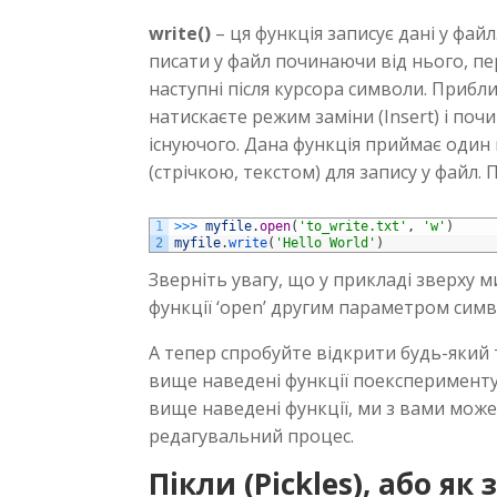
write()
– ця функція записує дані у фай
писати у файл починаючи від нього, п
наступні після курсора символи. Прибли
натискаєте режим заміни (Insert) і по
існуючого. Дана функція приймає один 
(стрічкою, текстом) для запису у файл. 
1
>>>
myfile
.
open
(
'to_write.txt'
,
'w'
)
2
myfile
.
write
(
'Hello World'
)
Зверніть увагу, що у прикладі зверху 
функції ‘open’ другим параметром символ
А тепер спробуйте відкрити будь-який
вище наведені функції поексперименту
вище наведені функції, ми з вами мо
редагувальний процес.
Пікли (Pickles), або як