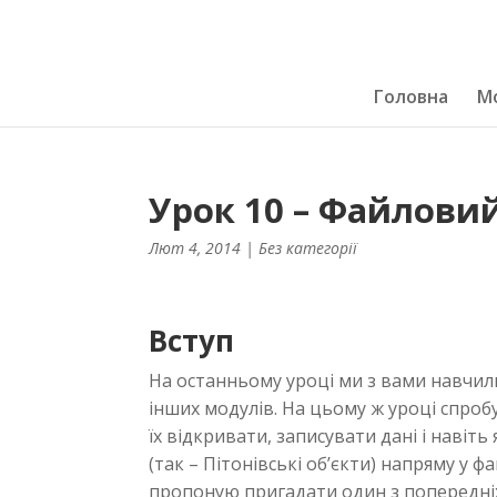
Головна
Мо
Урок 10 – Файловий
Лют 4, 2014
| Без категорії
Вступ
На останньому уроці ми з вами навчил
інших модулів. На цьому ж уроці спроб
їх відкривати, записувати дані і навіт
(так – Пітонівські об’єкти) напряму у 
пропоную пригадати один з попередні