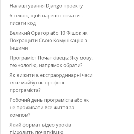
Налаштування Django проекту
6 технік, щоб нарешті почати…
писати код
Великий Оратор або 10 Фішок як
Покращити Свою Комунікацію з
Іншими
Програміст Початківець: Яку мову,
технологію, напрямок обрати?
Як вижити в екстраординарні часи
i яке майбутнє професії
програміста?
Робочий день програміста або як
не проживати все життя за
компом?
Який формат відео уроків
підходить початківцю