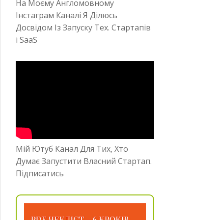
На Моєму Англомовному
Інстаграм Каналі Я Ділюсь
Досвідом Із Запуску Тех. Стартапів
і SaaS
Мій Ютуб Канал Для Тих, Хто
Думає Запустити Власний Стартап.
Підписатись