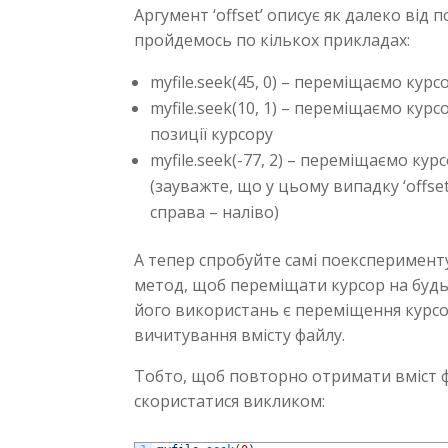
Аргумент ‘offset’ описує як далеко від 
пройдемось по кількох прикладах:
myfile.seek(45, 0) – переміщаємо кур
myfile.seek(10, 1) – переміщаємо курс
позиції курсору
myfile.seek(-77, 2) – переміщаємо кур
(зауважте, що у цьому випадку ‘offse
справа – наліво)
А тепер спробуйте самі поексперимент
метод, щоб переміщати курсор на будь
його використань є переміщення курсо
вичитування вмісту файлу.
Тобто, щоб повторно отримати вміст фа
скористатися викликом: