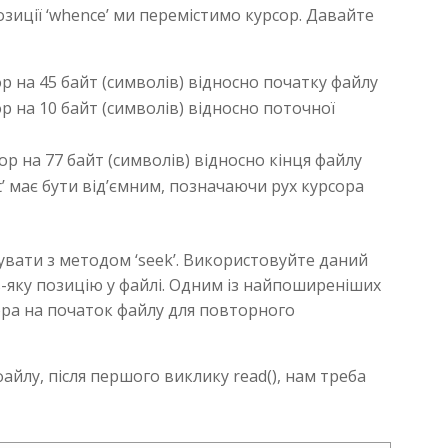
позиції ‘whence’ ми перемістимо курсор. Давайте
сор на 45 байт (символів) відносно початку файлу
ор на 10 байт (символів) відносно поточної
сор на 77 байт (символів) відносно кінця файлу
t’ має бути від’ємним, позначаючи рух курсора
увати з методом ‘seek’. Використовуйте даний
-яку позицію у файлі. Одним із найпоширеніших
ра на початок файлу для повторного
йлу, після першого виклику read(), нам треба