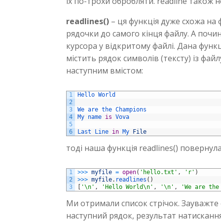
їх по-трохи обробляти. readline також 
readlines()
– ця функція дуже схожа на ф
рядочки до самого кінця файлу. А почин
курсора у відкритому файлі. Дана функц
містить рядок символів (тексту) із фай
наступним вмістом:
1
Hello 
World
2
3
We 
are 
the 
Champions
4
My 
name 
is
Vova
5
6
Last 
Line 
in
My 
File
тоді наша функція readlines() повернула
1
>>>
myfile
=
open
(
'hello.txt'
,
'r'
)
2
>>>
myfile
.
readlines
(
)
3
[
'\n'
,
'Hello World\n'
,
'\n'
,
'We are the
Ми отримали список стрічок. Зауважте с
наступний рядок, результат натискання 