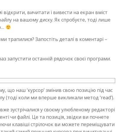
і відкрити, вичитати і вивести на екран вміст
айлу на вашому диску. Як спробуєте, тоді лише
аю…
леми трапилися? Запостіть деталі в коментарі –
раз запустити останній рядочок своєї програми.
у, що наш ‘курсор’ змінив свою позицію під час
у (тоді коли ми вперше викликали метод ‘read’).
 вже зустрічалися у своєму улюбленому редакторі
нті чи файлі. Це та позиція, звідки ви почнете
уючи клавіші стрілочок ви можете переміщувати
т, такий самий принцип курсора при вичитуванні