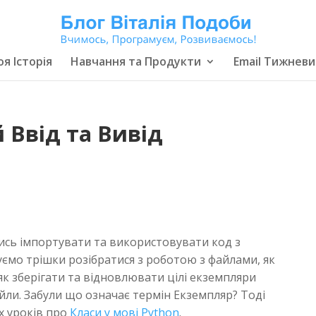
я Історія
Навчання та Продукти
Email Тижневи
 Ввід та Вивід
ись імпортувати та використовувати код з
уємо трішки розібратися з роботою з файлами, як
ь як зберігати та відновлювати цілі екземпляри
файли. Забули що означає термін Екземпляр? Тоді
х уроків про
Класи у мові Python
.