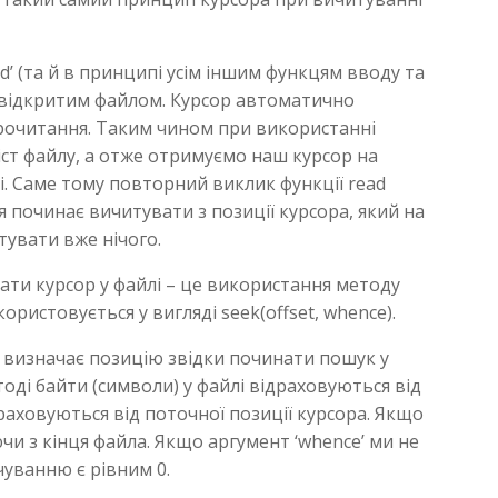
d’ (та й в принципі усім іншим функцям вводу та
 відкритим файлом. Курсор автоматично
прочитання. Таким чином при використанні
міст файлу, а отже отримуємо наш курсор на
нці. Саме тому повторний виклик функції read
 починає вичитувати з позиції курсора, який на
итувати вже нічого.
ати курсор у файлі – це використання методу
икористовується у вигляді seek(offset, whence).
а визначає позицію звідки починати пошук у
 тоді байти (символи) у файлі відраховуються від
драховуються від поточної позиції курсора. Якщо
чи з кінця файла. Якщо аргумент ‘whence’ ми не
чуванню є рівним 0.