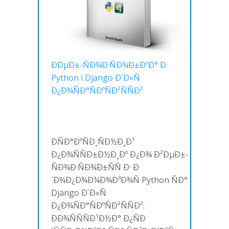
ÐÐµÐ±-ÑÐ¾Ð·ÑÐ¾Ð±ÐºÐ° Ð·
Python i Django Ð´Ð»Ñ
Ð¿Ð¾ÑÐ°ÑÐºÑÐ²ÑÑÐ²
ÐÑÐ°ÐºÑÐ¸ÑÐ½Ð¸Ð¹
Ð¿Ð¾ÑÑÐ±Ð½Ð¸Ðº Ð¿Ð¾ Ð²ÐµÐ±-
ÑÐ¾Ð·ÑÐ¾Ð±ÑÑ Ð· Ð
´Ð¾Ð¿Ð¾Ð¼Ð¾Ð³Ð¾Ñ Python ÑÐ°
Django Ð´Ð»Ñ
Ð¿Ð¾ÑÐ°ÑÐºÑÐ²ÑÑÐ².
ÐÐ¾ÑÑÑÐ¹Ð½Ð° Ð¿ÑÐ