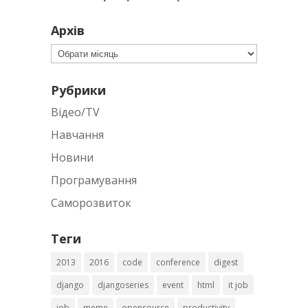
Архів
Архів
Рубрики
Відео/TV
Навчання
Новини
Програмування
Саморозвиток
Теги
2013
2016
code
conference
digest
django
djangoseries
event
html
it job
job
meme
opensource
productivity