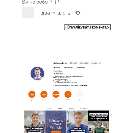
Ви не робот? ;)
*
−
два
=
шість