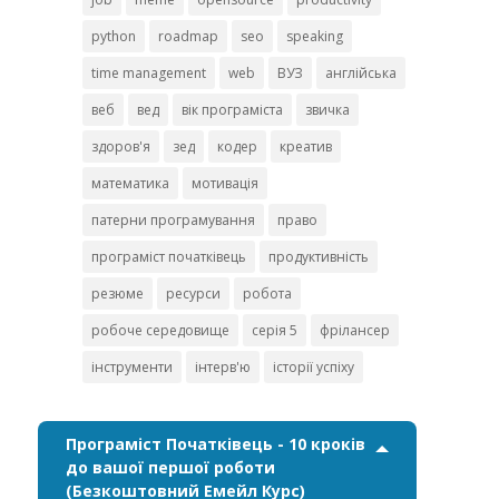
python
roadmap
seo
speaking
time management
web
ВУЗ
англійська
веб
вед
вік програміста
звичка
здоров'я
зед
кодер
креатив
математика
мотивація
патерни програмування
право
програміст початківець
продуктивність
резюме
ресурси
робота
робоче середовище
серія 5
фрілансер
інструменти
інтерв'ю
історії успіху
Програміст Початківець - 10 кроків
до вашої першої роботи
(Безкоштовний Емейл Курс)