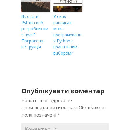
Як стати
У яких
Python веб
випадках
розробником
мова
з нуля?
програмуванн
Покрокова
я Python є
інструкція
правильним
вибором?
Опублікувати коментар
Ваша e-mail адреса не
оприлюднюватиметься.
Обов’язкові
поля позначені
*