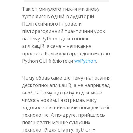
Так от минулого тижня ми знову
зустрілися в одній із аудиторій
Політехнічного і провели
півторагодинний практичний урок
на тему Python і декстопних
аплікацій, а саме – написання
простого Калькулятора з допомогою
Python GUI бібліотеки
wxPython
.
Чому обрав саме цю тему (написання
десктопної аплікації), а не наприклад
веб? Та тому що це було для мене
чимось новим, і я отримав масу
задоволення вивчаючи нову для себе
технологію. А по-друге, прийшлось
пояснювати менше суміжних
технологій для старту: python +