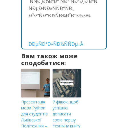
´ÑÑÐ¸Ð¼ÐºÐ° ÑÐ° ÑÐ²Ð¸Ð´ÐºÑ
ÑÐµÐ·ÑÐ»ÑÑÐ°ÑÐ¸
Ð³Ð°ÑÐ°Ð½ÑÐ¾Ð²Ð°Ð½Ð¾.
ÐÐµÑÐ°Ð»ÑÐ½ÑÑÐµ...Â
Вам також може
сподобатися:
Презентація
7 фішок, щоб
мови Python
успішно
для студентів
дописати
Львівської
свою першу
Політехніки –
технічну книгу