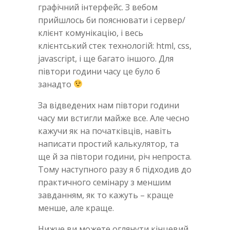
графічний інтерфейс. З вебом
прийшлось би пояснювати і сервер/
клієнт комунікацію, і весь
клієнтський стек технологій: html, css,
javascript, і ще багато іншого. Для
півтори години часу це було б
занадто
За відведених нам півтори години
часу ми встигли майже все. Але чесно
кажучи як на початківців, навіть
написати простий калькулятор, та
ще й за півтори години, річ непроста.
Тому наступного разу я б підходив до
практичного семінару з меншим
завданням, як то кажуть – краще
менше, але краще.
Нижче ви можете оглянути кінцевий