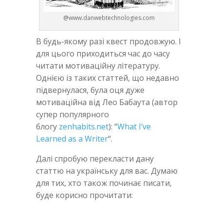
@www.danwebtechnologies.com
В будь-якому разі квест продовжую. І
для цього приходиться час до часу
читати мотиваційну літературу.
Однією із таких статтей, що недавно
підвернулася, була оця дуже
мотиваційна від Лео Бабаута (автор
супер популярного
блогу
zenhabits.net
): “
What I’ve
Learned as a Writer
“.
Далі спробую перекласти дану
статтю на українську для вас. Думаю
для тих, хто також починає писати,
буде корисно прочитати: