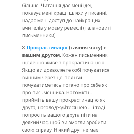
більше. Читання дає мені ідеї,
показує мені кращі шляхи у писанні,
надає мені доступ до найкращих
вчителів у моєму ремеслі (талановиті
письменники).
8.
Прокрастинація
(гаяння часу) є
вашим другом.
Кожен письменник
щоденно живе з прокрастинацією.
Якщо ви дозволяєте собі почуватися
винним через це, тоді ви
почуватиметесь погано про себе як
про письменника. Натомість,
прийміть вашу прокрастинацію як
друга, насолоджуйтеся нею … і тоді
попросіть вашого друга піти на
деякий час, щоб ви змогли зробити
свою справу. Ніякий друг не має