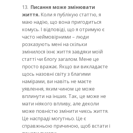
13.
Писання може змінювати
життя.
Коли я публікую статтю, я
маю надію, що вона пригодиться
комусь. І відповіді, що я отримую є
часто неймовірними – люди
розказують мені на скільки
змінилося їхнє життя завдяки моїй
статті чи блогу загалом. Мене це
просто вражає. Якщо ви викладаєте
щось назовні світу з благими
намірами, ви навіть не маєте
уявлення, яким чином це може
вплинути на інших. Так, це може не
мати ніякого впливу, але деколи
може повністю змінити чиєсь життя.
Це наспраді могутньо. Це є
справжньою причиною, щоб встати і