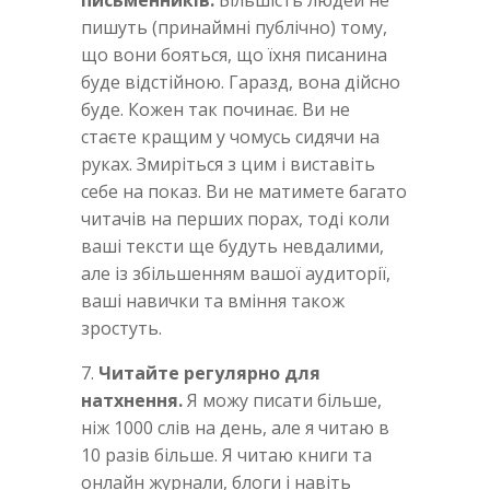
пишуть (принаймні публічно) тому,
що вони бояться, що їхня писанина
буде відстійною. Гаразд, вона дійсно
буде. Кожен так починає. Ви не
стаєте кращим у чомусь сидячи на
руках. Змиріться з цим і виставіть
себе на показ. Ви не матимете багато
читачів на перших порах, тоді коли
ваші тексти ще будуть невдалими,
але із збільшенням вашої аудиторії,
ваші навички та вміння також
зростуть.
7.
Читайте регулярно для
натхнення.
Я можу писати більше,
ніж 1000 слів на день, але я читаю в
10 разів більше. Я читаю книги та
онлайн журнали, блоги і навіть