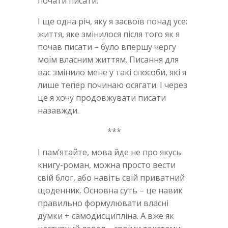
почати писати.
І ще одна річ, яку я засвоїв понад усе:
життя, яке змінилося після того як я
почав писати – було впершу чергу
моїм власним життям. Писання для
вас змінило мене у такі способи, які я
лише тепер починаю осягати. І через
це я хочу продовжувати писати
назавжди.
***
І пам’ятайте, мова йде не про якусь
книгу-роман, можна просто вести
свій блог, або навіть свій приватний
щоденник. Основна суть – це навик
правильно формулювати власні
думки + самодисципліна. А вже як