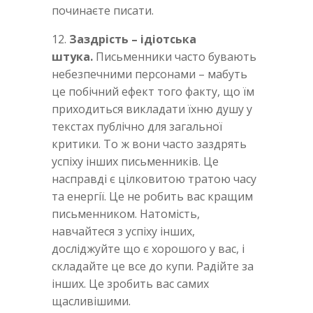
починаєте писати.
12.
Заздрість – ідіотська
штука.
Письменники часто бувають
небезпечними персонами – мабуть
це побічний ефект того факту, що їм
приходиться викладати їхню душу у
текстах публічно для загальної
критики. То ж вони часто заздрять
успіху інших письменників. Це
насправді є цілковитою тратою часу
та енергії. Це не робить вас кращим
письменником. Натомість,
навчайтеся з успіху інших,
досліджуйте що є хорошого у вас, і
складайте це все до купи. Радійте за
інших. Це зробить вас самих
щасливішими.