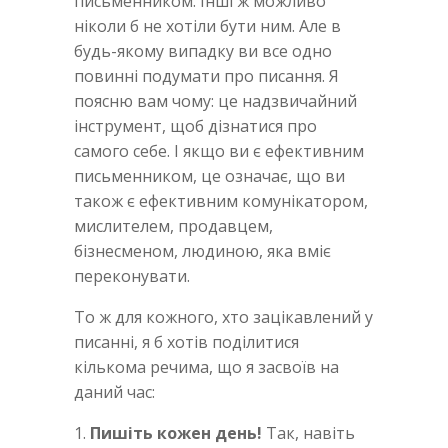
письменником. Інші ж можливо
ніколи б не хотіли бути ним. Але в
будь-якому випадку ви все одно
повинні подумати про писання. Я
поясню вам чому: це надзвичайний
інструмент, щоб дізнатися про
самого себе. І якщо ви є ефективним
письменником, це означає, що ви
також є ефективним комунікатором,
мислителем, продавцем,
бізнесменом, людиною, яка вміє
переконувати.
То ж для кожного, хто зацікавлений у
писанні, я б хотів поділитися
кількома речима, що я засвоїв на
даний час:
1.
Пишіть кожен день!
Так, навіть