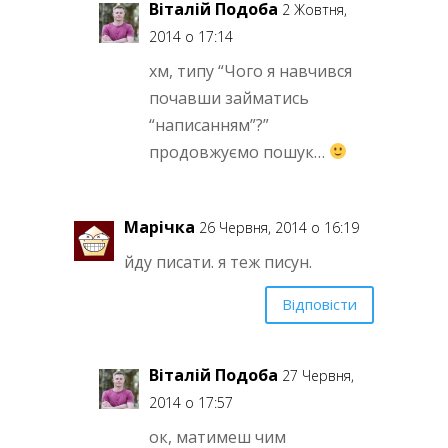
Віталій Подоба
2 Жовтня,
2014 о 17:14
хм, типу “Чого я навчився
почавши займатись
“написанням”?”
продовжуємо пошук…
Марічка
26 Червня, 2014 о 16:19
йду писати. я теж писун.
Відповісти
Віталій Подоба
27 Червня,
2014 о 17:57
ок, матимеш чим