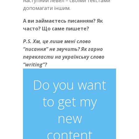
наступний левел – своїми текстами
допомагати іншим.
А ви займаєтесь писанням? Як
часто? Що саме пишете?
P.S. Хм, це лише мені слово
“писання” не звучить? Як гарно
перекласти на українську слово
“writing”?
Do you want
to get my
new
content