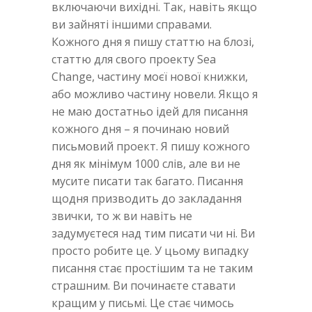
включаючи вихідні. Так, навіть якщо
ви зайняті іншими справами.
Кожного дня я пишу статтю на блозі,
статтю для свого проекту Sea
Change, частину моєї нової книжки,
або можливо частину новели. Якщо я
не маю достатньо ідей для писання
кожного дня – я починаю новий
письмовий проект. Я пишу кожного
дня як мінімум 1000 слів, але ви не
мусите писати так багато. Писання
щодня призводить до закладання
звички, то ж ви навіть не
задумуєтеся над тим писати чи ні. Ви
просто робите це. У цьому випадку
писання стає простішим та не таким
страшним. Ви починаєте ставати
кращим у письмі. Це стає чимось