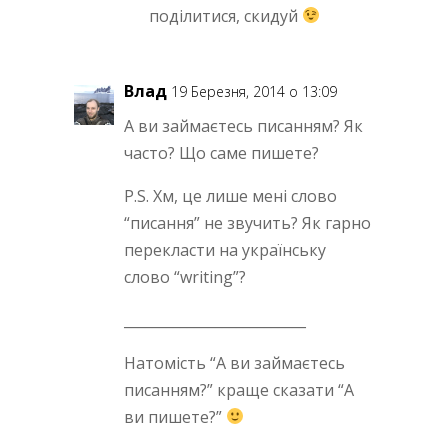
поділитися, скидуй
Влад
19 Березня, 2014 о 13:09
А ви займаєтесь писанням? Як
часто? Що саме пишете?
P.S. Хм, це лише мені слово
“писання” не звучить? Як гарно
перекласти на українську
слово “writing”?
__________________________
Натомість “А ви займаєтесь
писанням?” краще сказати “А
ви пишете?”