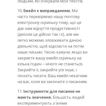
людьми, які очікували моїх текстів.
10.
Емейл є виправданням.
Ми
часто перевіряємо нашу почтову
електронну скриньку тому, що це
дає нам відчуття продуктивності
(деколи це дійсно так і є), але ми
легко можемо зловживати даною
діяльністю, щоб відкласти на потім
наше письмо. Чесно кажучи, якщо ви
закриєте вашу емейл скриньку на
кілька годин – нічого не станеться.
Закрийте її, закрийте усе інше, і
почніть писати. Ваш емейл чекатиме
на вас, коли ви закінчите з писанням.
11.
Інструменти для писання не
мають значення.
Більшість людей
експериментують з їхніми