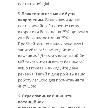
поставленої цілі.
5.
Практично все може бути
вкороченим.
Включаючи даний
пост, звичайно. Я напевне можу
вкоротити його ще на 25% (до речі я
уже його вкоротив на 25%).
Пробігайтесь по ваших реченнях і
запитуйте себе: воно дійсно є
важливим? Для чого воно мені? Як
мій текст читатиметься без нього? І
якщо можете – викидуйте дане
речення. Такий підхід робить вашу
роботу легшою для прочитання та
чистішою.
6.
Страх зупиняє більшість
потенційних
письменників.
Більшість людей не