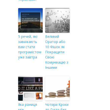
5 речей, які
Великий
заважають
Оратор або
вам стати
10 Фішок як
програмістом
Покращити
уже завтра
Свою
Комунікацію з
Іншими
Яка різниця
Чотири Кроки
між
до Гугла без