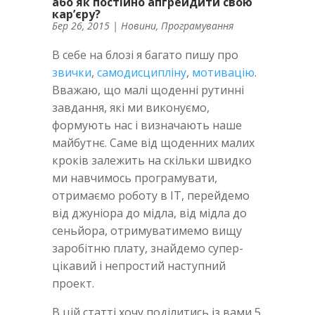
або як постійно апгрейдити свою
кар’єру?
Бер 26, 2015
|
Новини
,
Програмування
В себе на блозі я багато пишу про
звички
,
самодисципліну
,
мотивацію
.
Вважаю, що малі щоденні рутинні
завдання, які ми виконуємо,
формують нас і визначають наше
майбутнє. Саме від щоденних малих
кроків залежить на скільки швидко
ми навчимось програмувати,
отримаємо роботу в IT, перейдемо
від джуніора до мідла, від мідла до
сеньйора, отримуватимемо вищу
заробітню плату, знайдемо супер-
цікавий і непростий наступний
проект.
В цій статті хочу поділитись із вами 5