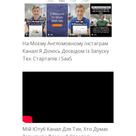
На Моєму Англомовному Інстаграм
Каналі Я Ділюсь Досвідом Із Запуску
Тех. Стартапів і SaaS
Мій Ютуб Канал Для Тих, Хто Думає