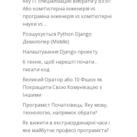
Яку IT спеціалізацію вибрати у ВУЗі?
Або комп’ютерна інженерія vs
програмна інженерія vs комп’ютерні
науки vs …
Розшукується Python Django
Девелопер (Middle)
Налаштування Django проекту
6 технік, щоб нарешті почати…
писати код
Великий Оратор або 10 Фішок як
Покращити Свою Комунікацію з
Іншими
Програміст Початківець: Яку мову,
технологію, напрямок обрати?
Як вижити в екстраординарні часи i
яке майбутнє професії програміста?