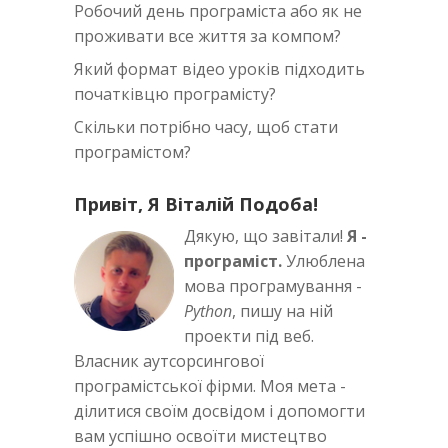
Робочий день програміста або як не
проживати все життя за компом?
Який формат відео уроків підходить
початківцю програмісту?
Скільки потрібно часу, щоб стати
програмістом?
Привіт, Я Віталій Подоба!
Дякую, що завітали!
Я -
програміст.
Улюблена
мова програмування -
Python
, пишу на ній
проекти під веб.
Власник аутсорсингової
програмістської фірми. Моя мета -
ділитися своїм досвідом і допомогти
вам успішно освоїти мистецтво