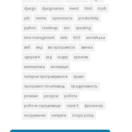
django
djangoseries
event
html
it job
job
meme
opensource
productivity
python
roadmap
seo
speaking
time management
web
ВУЗ
англійська
веб
вед
вік програміста
звичка
здоров'я
зед
кодер
креатив
математика
мотивація
патерни програмування
право
програміст початківець
продуктивність
резюме
ресурси
робота
робоче середовище
серія 5
фрілансер
інструменти
інтерв'ю
історії успіху