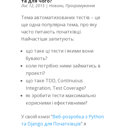
та для чого?
Лис 12, 2015
|
Новини
,
Програмування
Тема автоматизованих тестів – це
ще одна популярна тема, про яку
часто питають початківці.
Найчастіше запитують:
що таке ці тести і якими вони
бувають?
коли потрібно ними займатись в
проекті?
що таке TDD, Continuous
Integration, Test Coverage?
як зробити тести максимально
корисними і ефективними?
У своїй книзі “
Веб-розробка з Python
та Django для Початківців
” я