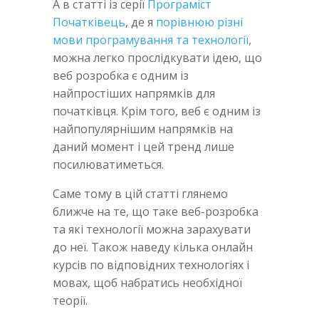
А в статті із серії
Програміст
Початківець
, де я
порівнюю різні
мови програмування та технології
,
можна легко прослідкувати ідею, що
веб розробка є одним із
найпростіших напрямків для
початківця. Крім того, веб є одним із
найпопулярнішим напрямків на
даний момент і цей тренд лише
посилюватиметься.
Саме тому в цій статті глянемо
ближче на те, що таке веб-розробка
та які технології можна зарахувати
до неї. Також наведу кілька онлайн
курсів по відповідних технологіях і
мовах, щоб набратись необхідної
теорії.