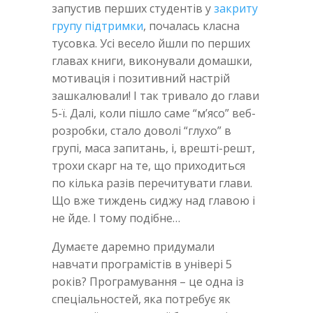
запустив перших студентів у
закриту
групу підтримки
, почалась класна
тусовка. Усі весело йшли по перших
главах книги, виконували домашки,
мотивація і позитивний настрій
зашкалювали! І так тривало до глави
5-ї. Далі, коли пішло саме “м’ясо” веб-
розробки, стало доволі “глухо” в
групі, маса запитань, і, врешті-решт,
трохи скарг на те, що приходиться
по кілька разів перечитувати глави.
Що вже тиждень сиджу над главою і
не йде. І тому подібне…
Думаєте даремно придумали
навчати програмістів в універі 5
років? Програмування – це одна із
спеціальностей, яка потребує як