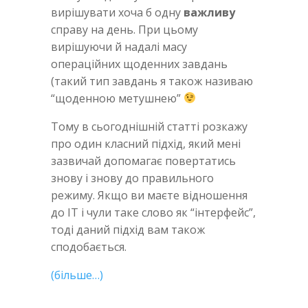
вирішувати хоча б одну
важливу
справу на день. При цьому
вирішуючи й надалі масу
операційних щоденних завдань
(такий тип завдань я також називаю
“щоденною метушнею”
Тому в сьогоднішній статті розкажу
про один класний підхід, який мені
зазвичай допомагає повертатись
знову і знову до правильного
режиму. Якщо ви маєте відношення
до IT і чули таке слово як “інтерфейс”,
тоді даний підхід вам також
сподобається.
(більше…)