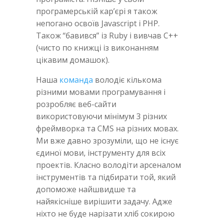
програмерській кар’єрі я також
непогано освоїв Javascript i PHP.
Також “бавився” із Ruby і вивчав C++
(чисто по книжці із виконанням
цікавим домашок).
Наша
команда
володіє кількома
різними мовами програмування і
розробляє веб-сайти
використовуючи мінімум 3 різних
фреймворка та CMS на різних мовах.
Ми вже давно зрозуміли, що не існує
єдиної мови, інструменту для всіх
проектів. Класно володіти арсеналом
інструментів та підбирати той, який
допоможе найшвидше та
найякісніше вирішити задачу. Адже
ніхто не буде нарізати хліб сокирою