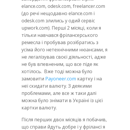
elance.com, odesk.com, freelancer.com
(до речі нещодавно elance.com i
odesk.com злились у одий сервіс
upwork.com). Перші 2 місяці, коли я
тільки навчався фрілансерського
ремесла і пробував розібратись з
усіма його нетехнічними нюансами, я
не легалізував своєї діяльності, адже
не був впевненим, що все піде як
хотілось. Вже тоді можна було
замовити
Payoneer.com
картку і на
неї скидати валюту. З деякими
проблемами, але все ж таки далі
можна було знімати в Україні із цієї
картки валюту.
Після перших двох місяців я побачив,
що справи йдуть добре і у фрілансі я