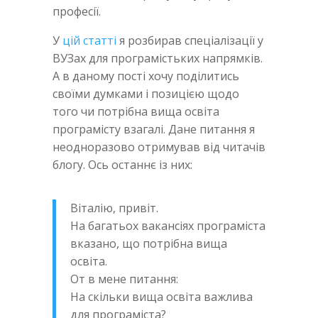
професії.
У
цій статті
я розбирав спеціалізації у
ВУЗах для програмістьких напрямків.
А в даному пості хочу поділитись
своїми думками і позицією щодо
того чи потрібна вища освіта
програмісту взагалі. Дане питання я
неодноразово отримував від читачів
блогу. Ось останнє із них:
Віталію, привіт.
На багатьох вакансіях програміста
вказано, що потрібна вища
освіта.
От в мене питання:
На скільки вища освіта важлива
для програміста?