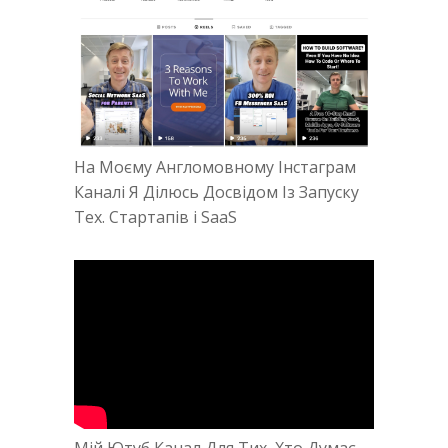
На Моєму Англомовному Інстаграм
Каналі Я Ділюсь Досвідом Із Запуску
Тех. Стартапів і SaaS