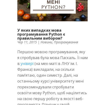
У яких випадках мова
програмування Python є
правильним вибором?
Чер 11, 2015
|
Новини
,
Програмування
Першою мовою програмування, яку
я спробував була мова Паскаль. Її нам
в
універі
(на мех-маті в ЛНУ ім. І.
Франка) викладали, на скільки
пам’ятаю, один симестр. Далі, на
останньому курсі університету мені
порекомендували спробувати
освоїти мову Python, щоб націлитись
на свою першу роботу в якості веб-
програміста. Пізніше у своїй