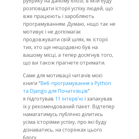
рубрику на даному блозі, в якій буду
розповідати історії успіху людей, що
вже працюють і заробляють
програмуванням. Думаю, ніщо так не
мотивує і не допомагає
продовжувати свій шлях, як історії
тих, хто ще нещодавно був на
вашому місці, а тепер досягнув того,
що ви також прагнете отримати.
Саме для мотивації читачів моєї
книги “
Веб-програмування з Python
та Django для Початківців
”
я підготував
11 інтерв’ю
і запакував
їх у рекомендований пакет. Відтепер
намагатимусь публічно ділитись
усіма історіями успіху, про які буду
дізнаватись, на сторінках цього
блогу.