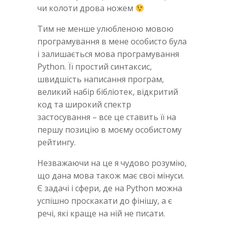
чи колоти дрова ножем
Тим не менше улюбленою мовою
програмування в мене особисто була
і залишається мова програмування
Python. Її простий синтаксис,
швидшість написання програм,
великий набір бібліотек, відкритий
код та широкий спектр
застосування – все це ставить її на
першу позицію в моєму особистому
рейтингу.
Незважаючи на це я чудово розумію,
що дана мова також має свої мінуси.
Є задачі і сфери, де на Python можна
успішно проскакати до фінішу, а є
речі, які краще на ній не писати.