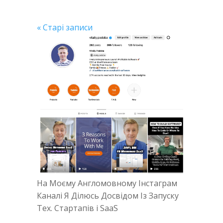
« Старі записи
На Моєму Англомовному Інстаграм
Каналі Я Ділюсь Досвідом Із Запуску
Тех. Стартапів і SaaS