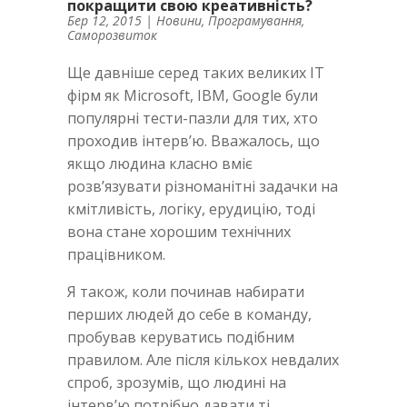
покращити свою креативність?
Бер 12, 2015
|
Новини
,
Програмування
,
Саморозвиток
Ще давніше серед таких великих IT
фірм як Microsoft, IBM, Google були
популярні тести-пазли для тих, хто
проходив інтерв’ю. Вважалось, що
якщо людина класно вміє
розв’язувати різноманітні задачки на
кмітливість, логіку, ерудицію, тоді
вона стане хорошим технічних
працівником.
Я також, коли починав набирати
перших людей до себе в команду,
пробував керуватись подібним
правилом. Але після кількох невдалих
спроб, зрозумів, що людині на
інтерв’ю потрібно давати ті