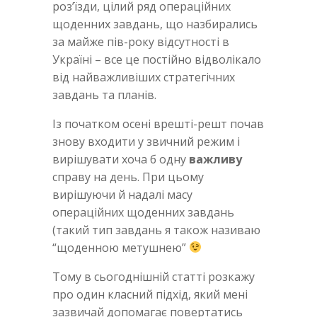
роз’їзди, цілий ряд операційних
щоденних завдань, що назбирались
за майже пів-року відсутності в
Україні – все це постійно відволікало
від найважливіших стратегічних
завдань та планів.
Із початком осені врешті-решт почав
знову входити у звичний режим і
вирішувати хоча б одну
важливу
справу на день. При цьому
вирішуючи й надалі масу
операційних щоденних завдань
(такий тип завдань я також називаю
“щоденною метушнею”
Тому в сьогоднішній статті розкажу
про один класний підхід, який мені
зазвичай допомагає повертатись