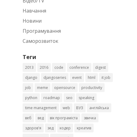
Відео/TV
Навчання
Новини
Програмування
Саморозвиток
Теги
2013
2016
code
conference
digest
django
djangoseries
event
html
it job
job
meme
opensource
productivity
python
roadmap
seo
speaking
time management
web
ВУЗ
англійська
веб
вед
вік програміста
звичка
здоров'я
зед
кодер
креатив