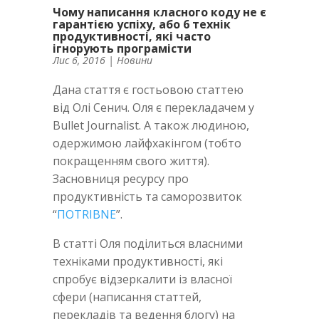
Чому написання класного коду не є
гарантією успіху, або 6 технік
продуктивності, які часто
ігнорують програмісти
Лис 6, 2016
|
Новини
Дана стаття є гостьовою статтею
від Олі Сенич. Оля є перекладачем у
Bullet Journalist. А також людиною,
одержимою лайфхакінгом (тобто
покращенням свого життя).
Засновниця ресурсу про
продуктивність та саморозвиток
“
ПОTRIBNE
”.
В статті Оля поділиться власними
техніками продуктивності, які
спробує відзеркалити із власної
сфери (написання статтей,
перекладів та ведення блогу) на