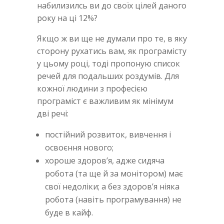
набилизилсь ви до своїх цілей даного
року на ці 12%?
Якщо ж ви ще не думали про те, в яку
сторону рухатись вам, як програмісту
у цьому році, тоді пропоную список
речей для подальших роздумів. Для
кожної людини з професією
програміст є важливим як мінімум
дві речі:
постійний розвиток, вивчення і
освоєння нового;
хороше здоров’я, адже сидяча
робота (та ще й за монітором) має
свої недоліки; а без здоров’я ніяка
робота (навіть програмування) не
буде в кайф.